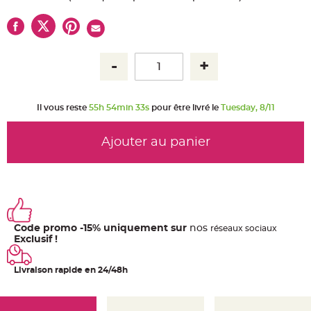
u
m
B
a
n
d
e
r
o
l
e
Il vous reste
55h 54min 32s
pour être livré le
Tuesday, 8/11
e
t
g
u
Ajouter au panier
i
r
l
a
n
d
e
m
a
r
i
Code promo -15% uniquement sur
nos
ré
seaux
sociaux
a
Exclusif !
g
e
Livraison rapide en 24/48h
H
o
u
s
s