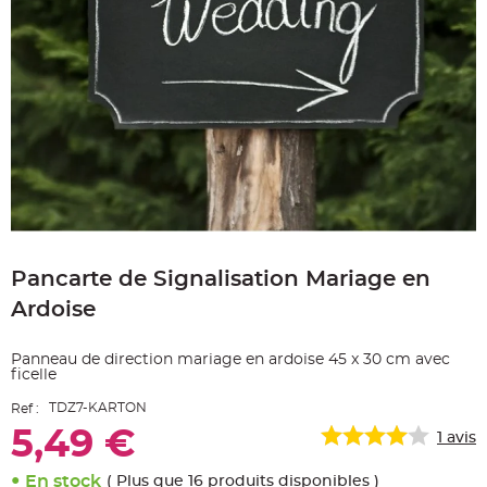
e
A
r
t
i
c
l
e
L
u
m
i
n
e
u
x
Skip
B
to
a
Pancarte de Signalisation Mariage en
the
l
beginning
l
Ardoise
o
of
n
the
m
a
images
Panneau de direction mariage en ardoise 45 x 30 cm avec
r
gallery
i
ficelle
a
g
TDZ7-KARTON
Ref :
e
&
5,49 €
1
avis
H
é
l
i
En stock
( Plus que 16 produits disponibles )