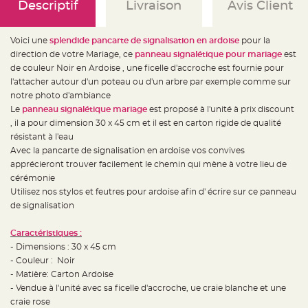
e
Descriptif
Livraison
Avis Client
d
e
c
h
Voici une
splendide pancarte de signalisation en ardoise
pour la
a
i
direction de votre Mariage, ce
panneau signalétique pour mariage
est
s
de couleur Noir en Ardoise , une ficelle d'accroche est fournie pour
e
m
l'attacher autour d'un poteau ou d'un arbre par exemple comme sur
a
r
notre photo d'ambiance
i
Le
panneau signalétique mariage
est proposé à l'unité à prix discount
a
g
, il a pour dimension 30 x 45 cm et il est en carton rigide de qualité
e
résistant à l'eau
L
Avec la pancarte de signalisation en ardoise vos convives
a
apprécieront trouver facilement le chemin qui mène à votre lieu de
n
t
cérémonie
e
r
Utilisez nos stylos et feutres pour ardoise afin d' écrire sur ce panneau
n
de signalisation
e
v
o
l
Caractéristiques :
a
- Dimensions : 30 x 45 cm
n
t
- Couleur : Noir
e
e
- Matière: Carton Ardoise
t
- Vendue à l'unité avec sa ficelle d'accroche, ue craie blanche et une
f
l
craie rose
o