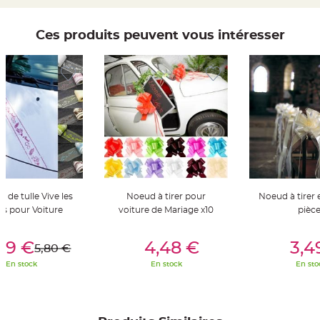
t
t
a
n
Ces produits peuvent vous intéresser
t
e
N
o
e
u
d
h
o
u
s
s
e
d
e
c
h
 de tulle Vive les
Noeud à tirer pour
Noeud à tirer e
a
i
és pour Voiture
voiture de Mariage x10
pièc
s
e
d
er Au Panier
Ajouter Au Panier
Ajouter A
e
79 €
4,48 €
3,4
5,80 €
M
a
En stock
En stock
En sto
r
i
a
g
e