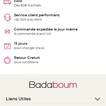
colis
e
Dès 80€ d'achats
n
t
u
r
Service client performant
e
+50 000 avis client
M
a
r
i
Commande expédiée le jour même
a
Si commande avant 14h
g
e
15 jours
D
pour changer d'avis
é
c
o
Retour Gratuit
r
Sous conditions
a
t
i
o
n
t
a
b
l
Liens Utiles
e
m
- Questions / Réponses