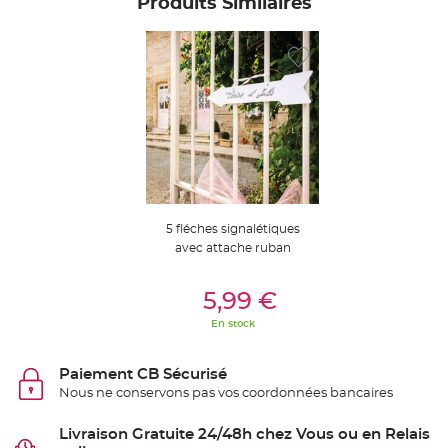
Produits Similaires
S
u
s
p
e
n
s
i
o
n
b
o
u
l
e
p
a
p
i
5 fléches signalétiques
e
r
avec attache ruban
T
Ajouter Au Panier
a
5,99 €
p
i
En stock
s
d
e
s
Paiement CB Sécurisé
a
l
Nous ne conservons pas vos coordonnées bancaires
l
e
e
Livraison Gratuite 24/48h chez Vous ou en Relais
t
T