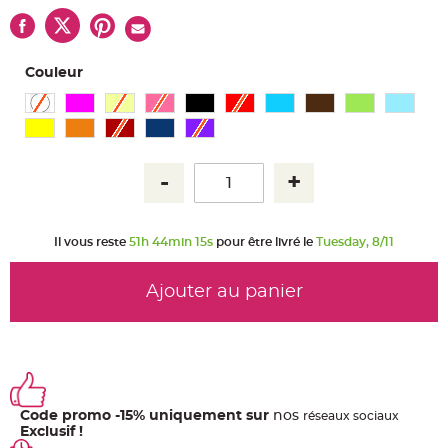
u
m
B
a
n
Couleur
d
e
r
o
l
e
e
t
g
u
i
r
l
a
Il vous reste
51h 44min 15s
pour être livré le
Tuesday, 8/11
n
d
e
m
Ajouter au panier
a
r
i
a
g
e
H
o
Code promo -15% uniquement sur
nos
u
ré
seaux
sociaux
s
Exclusif !
s