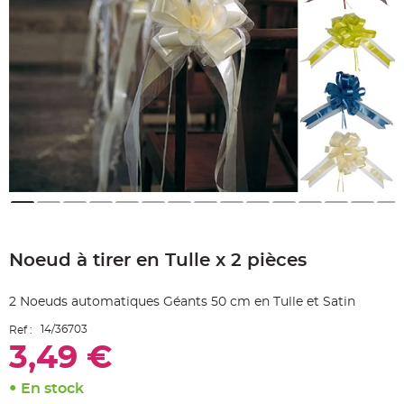
e
A
r
t
i
c
l
e
L
u
m
i
n
e
u
x
B
a
Skip
l
to
l
o
Noeud à tirer en Tulle x 2 pièces
the
n
beginning
m
a
of
r
2 Noeuds automatiques Géants 50 cm en Tulle et Satin
the
i
images
a
14/36703
Ref :
g
gallery
e
3,49 €
&
H
é
l
En stock
i