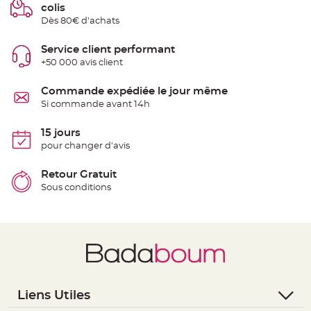
colis
e
n
Dès 80€ d'achats
t
u
r
Service client performant
e
M
+50 000 avis client
a
r
i
Commande expédiée le jour même
a
g
Si commande avant 14h
e
D
15 jours
é
pour changer d'avis
c
o
Retour Gratuit
r
Sous conditions
a
t
i
o
n
t
a
b
l
Liens Utiles
e
m