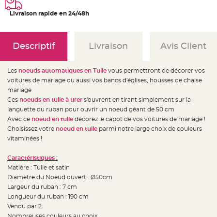
e
d
e
Livraison rapide en 24/48h
c
h
a
i
s
Descriptif
Livraison
Avis Client
e
m
a
r
Les
noeuds automatiques en Tulle
vous permettront de décorer vos
i
a
voitures de mariage ou aussi vos bancs d'églises, housses de chaise
g
e
mariage
Ces
noeuds en tulle à tirer
s'ouvrent en tirant simplement sur la
L
languette du ruban pour ouvrir un noeud géant de 50 cm
a
n
Avec ce
noeud en tulle
décorez le capot de vos voitures de mariage !
t
e
Choisissez votre
noeud en tulle
parmi notre large choix de couleurs
r
vitaminées !
n
e
v
o
Caractéristiques :
l
Matière : Tulle et satin
a
n
Diamètre du Noeud ouvert : Ø50cm
t
e
Largeur du ruban : 7 cm
e
Longueur du ruban : 190 cm
t
f
Vendu par 2
l
o
Nombreuses couleurs au choix