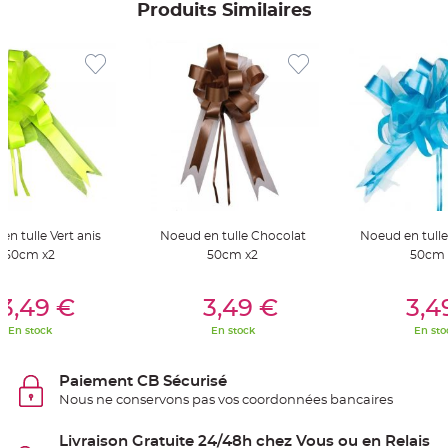
S
Produits Similaires
u
s
p
e
n
s
i
o
n
b
o
u
l
e
p
a
p
i
e
n tulle Vert anis
Noeud en tulle Chocolat
Noeud en tull
r
50cm x2
50cm x2
50cm 
T
er Au Panier
Ajouter Au Panier
Ajouter A
a
3,49 €
3,49 €
3,4
p
i
s
En stock
En stock
En sto
d
e
s
a
Paiement CB Sécurisé
l
l
Nous ne conservons pas vos coordonnées bancaires
e
e
t
Livraison Gratuite 24/48h chez Vous ou en Relais
T