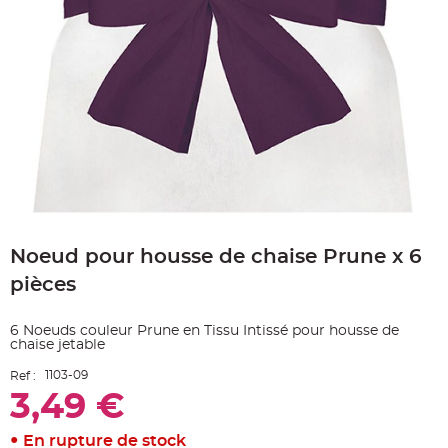
e
A
r
t
i
c
l
e
L
u
m
i
n
e
u
x
Skip
B
to
a
Noeud pour housse de chaise Prune x 6
the
l
beginning
l
pièces
o
of
n
the
m
a
images
6 Noeuds couleur Prune en Tissu Intissé pour housse de
r
gallery
i
chaise jetable
a
g
1103-09
Ref :
e
&
3,49 €
H
é
l
En rupture de stock
i