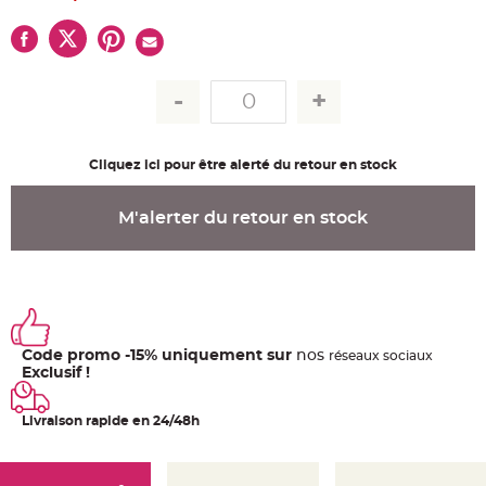
u
m
B
a
n
d
e
r
o
l
e
Cliquez ici pour être alerté du retour en stock
e
t
g
u
M'alerter du retour en stock
i
r
l
a
n
d
e
m
a
r
i
Code promo -15% uniquement sur
nos
ré
seaux
sociaux
a
Exclusif !
g
e
Livraison rapide en 24/48h
H
o
u
s
s