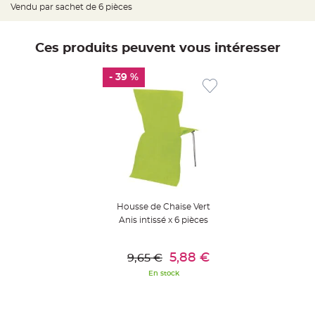
t
Vendu par sachet de 6 pièces
t
a
n
t
Ces produits peuvent vous intéresser
e
N
- 39 %
o
e
u
d
h
o
u
s
s
e
d
e
c
h
a
i
Housse de Chaise Vert
s
Anis intissé x 6 pièces
e
d
e
Ajouter Au Panier
M
a
5,88 €
9,65 €
r
i
En stock
a
g
e