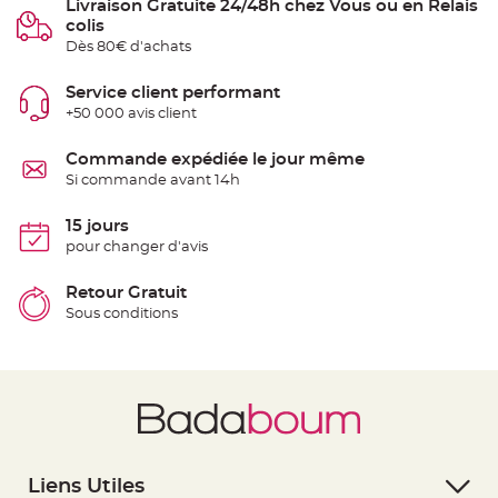
Livraison Gratuite 24/48h chez Vous ou en Relais
e
colis
n
t
Dès 80€ d'achats
u
r
e
Service client performant
M
a
+50 000 avis client
r
i
a
Commande expédiée le jour même
g
e
Si commande avant 14h
D
15 jours
é
pour changer d'avis
c
o
r
Retour Gratuit
a
Sous conditions
t
i
o
n
t
a
b
l
e
Liens Utiles
m