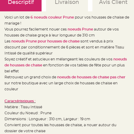
e
Descriptif
Livraison
Avis Client
d
e
c
h
Voici un lot de
6 noeuds couleur Prune
pour vos housses de chaise de
a
i
mariage !
s
Vous pourrez facilement nouer ces
noeuds Prune
autour de vos
e
m
housses de chaise graçe à leur longueur de 310 cm
a
r
Les
noeuds Prune pour housses de chaise
sont vendus à prix
i
discount par conditionnement de 6 pièces et sont en matière Tissu
a
g
Intissé de qualité supérieur
e
Soyez créatif et astucieux en mélangeant les couleurs de vos
noeuds
L
de housses de chaise
en fonction de vos tables de fête pour un plus
a
bel effet
n
t
Retrouvez un grand choix de
noeuds de housses de chaise pas cher
e
r
sur notre boutique avec un large choix de housses de chaise en
n
couleur
e
v
o
l
Caractéristiques :
a
Matière : Tissu Intissé
n
t
Couleur du Noeud : Prune
e
e
Dimensions : Longueur : 310 cm, Largeur : 19 cm
t
Convient pour toutes les housses de chaise, a nouer autour du
f
l
dossier de votre chaise
o