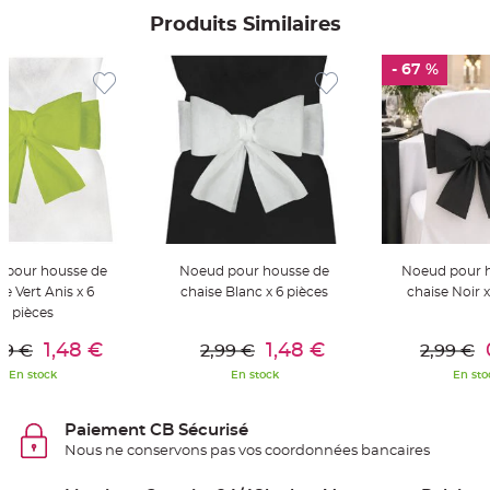
S
u
Produits Similaires
s
p
e
- 67 %
n
s
i
o
n
b
o
u
l
e
p
a
p
i
e
r
 pour housse de
Noeud pour housse de
Noeud pour 
se Vert Anis x 6
chaise Blanc x 6 pièces
chaise Noir x
T
pièces
a
er Au Panier
Ajouter Au Panier
Ajouter A
p
i
1,48 €
1,48 €
99 €
2,99 €
2,99 €
s
d
En stock
En stock
En sto
e
s
a
l
Paiement CB Sécurisé
l
e
Nous ne conservons pas vos coordonnées bancaires
e
t
T