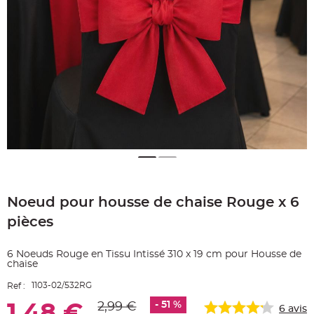
e
A
r
t
i
c
l
e
L
u
m
i
n
e
u
x
B
a
Skip
l
to
l
o
Noeud pour housse de chaise Rouge x 6
the
n
beginning
m
pièces
a
of
r
the
i
images
a
6 Noeuds Rouge en Tissu Intissé 310 x 19 cm pour Housse de
g
gallery
chaise
e
&
H
1103-02/532RG
Ref :
é
l
- 51 %
2,99 €
1,48 €
i
6
avis