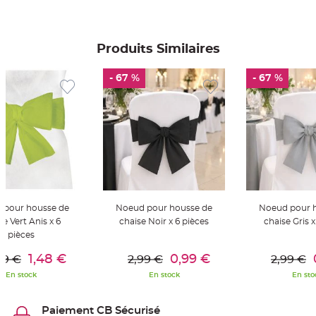
S
u
s
p
e
Produits Similaires
n
s
i
o
- 67 %
- 67 %
n
b
o
u
l
e
p
a
p
i
e
r
T
a
 pour housse de
Noeud pour housse de
Noeud pour 
p
se Vert Anis x 6
chaise Noir x 6 pièces
chaise Gris x
i
s
pièces
d
er Au Panier
Ajouter Au Panier
Ajouter A
e
s
1,48 €
0,99 €
99 €
2,99 €
2,99 €
a
l
En stock
En stock
En sto
l
e
e
t
Paiement CB Sécurisé
T