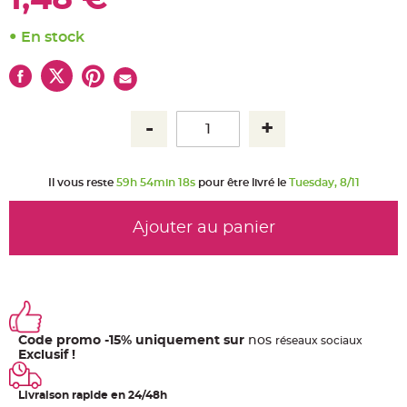
u
m
En stock
B
a
n
d
e
r
o
l
e
e
t
g
u
Il vous reste
59h 54min 18s
pour être livré le
Tuesday, 8/11
i
r
l
a
Ajouter au panier
n
d
e
m
a
r
i
a
g
e
Code promo -15% uniquement sur
nos
ré
seaux
sociaux
Exclusif !
H
o
u
s
Livraison rapide en 24/48h
s