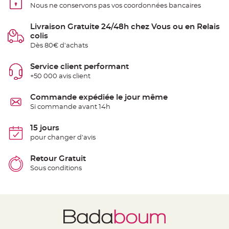
Nous ne conservons pas vos coordonnées bancaires
e
n
t
u
Livraison Gratuite 24/48h chez Vous ou en Relais
r
colis
e
M
Dès 80€ d'achats
a
r
i
Service client performant
a
g
+50 000 avis client
e
Commande expédiée le jour même
D
é
Si commande avant 14h
c
o
15 jours
r
pour changer d'avis
a
t
i
Retour Gratuit
o
Sous conditions
n
t
a
b
l
e
m