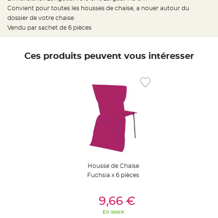
t
Convient pour toutes les housses de chaise, a nouer autour du
t
a
dossier de votre chaise
n
t
Vendu par sachet de 6 pièces
e
N
o
Ces produits peuvent vous intéresser
e
u
d
h
o
u
s
s
e
d
e
c
h
a
i
s
e
d
e
Housse de Chaise
M
Fuchsia x 6 pièces
a
r
i
Ajouter Au Panier
a
9,66 €
g
e
En stock