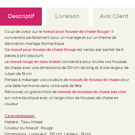
e
d
e
c
h
Descriptif
Livraison
Avis Client
a
i
s
e
Coup de coeur sur le
noeud pour housse de chaise Rouge
! Il
m
a
conviendra parfaitement pour un mariage et sur un thème de
r
décoration mariage Romantique
i
a
Ce
noeud pour housse de chaise Rouge
est vendu par sachet de 6
g
e
pièces à prix discount
Le
noeud rouge en tissu intissé
conviendra pour toutes vos housses
L
de chaise avec une dimensions de 310 cm de long et d'une largeur de
a
n
ruban de 19 cm
t
e
Pensez à mélanger vos couleurs de
noeuds de housse de chaise
pour
r
une belle harmonie dans votre salle de fête
n
e
Retrouvez un grand choix de
noeuds de housses de chaise pas cher
v
o
sur notre boutique avec un large choix de housses de chaise en
l
couleur
a
n
t
e
Caractéristiques :
e
Matière : Tissu Intissé
t
f
Couleur du Noeud : Rouge
l
o
Dimensions : Longueur : 310 cm, Largeur : 19 cm