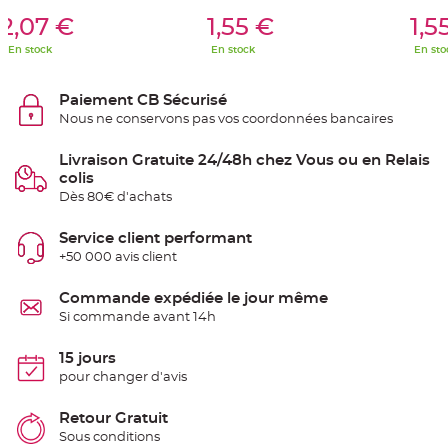
S
er Au Panier
Ajouter Au Panier
Ajouter A
u
2,07 €
1,55 €
1,5
s
p
En stock
En stock
En sto
e
n
s
i
Paiement CB Sécurisé
o
n
Nous ne conservons pas vos coordonnées bancaires
b
o
u
Livraison Gratuite 24/48h chez Vous ou en Relais
l
e
colis
p
Dès 80€ d'achats
a
p
i
e
Service client performant
r
+50 000 avis client
T
a
Commande expédiée le jour même
p
i
Si commande avant 14h
s
d
e
15 jours
s
a
pour changer d'avis
l
l
e
Retour Gratuit
e
t
Sous conditions
T