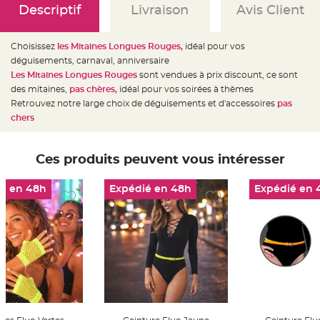
e
Descriptif
Livraison
Avis Client
d
e
c
h
a
Choisissez
les Mitaines Longues Rouges,
idéal pour vos
i
déguisements, carnaval, anniversaire
s
e
Les Mitaines Longues Rouges
sont vendues à prix discount, ce sont
m
a
des mitaines,
pas chères,
idéal pour vos soirées à thèmes
r
Retrouvez notre large choix de déguisements et d'accessoires
pas
i
a
chers
g
e
L
Ces produits peuvent vous intéresser
a
n
t
e
é en 48h
Expédié en 48h
Expédié en 
r
n
e
v
o
l
a
n
t
e
e
t
f
l
o