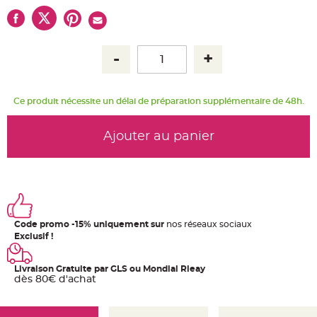
u
m
B
a
n
d
e
r
o
l
Ce produit nécessite un délai de préparation supplémentaire de 48h.
e
e
t
g
Ajouter au panier
u
i
r
l
a
n
d
e
m
a
r
Code promo -15% uniquement sur
nos réseaux sociaux
i
Exclusif !
a
g
e
Livraison Gratuite par GLS ou Mondial Rleay
H
dès 80€ d'achat
o
u
s
s