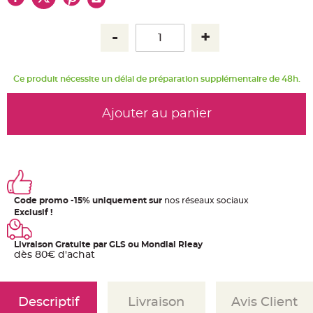
u
m
B
a
n
d
e
r
Ce produit nécessite un délai de préparation supplémentaire de 48h.
o
l
e
e
Ajouter au panier
t
g
u
i
r
l
a
n
d
e
Code promo -15% uniquement sur
nos réseaux sociaux
m
a
Exclusif !
r
i
a
g
Livraison Gratuite par GLS ou Mondial Rleay
e
dès 80€ d'achat
H
o
u
s
Descriptif
Livraison
Avis Client
s