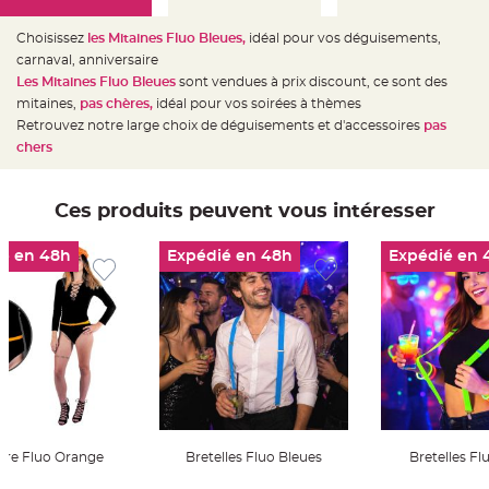
e
d
e
Choisissez
les Mitaines Fluo Bleues,
idéal pour vos déguisements,
c
h
carnaval, anniversaire
a
Les Mitaines Fluo Bleues
sont vendues à prix discount, ce sont des
i
s
mitaines,
pas chères,
idéal pour vos soirées à thèmes
e
m
Retrouvez notre large choix de déguisements et d'accessoires
pas
a
chers
r
i
a
g
e
Ces produits peuvent vous intéresser
L
a
é en 48h
Expédié en 48h
Expédié en 
n
t
e
r
n
e
v
o
l
a
n
t
e
e
t
ure Fluo Orange
Bretelles Fluo Bleues
Bretelles Fl
f
l
o