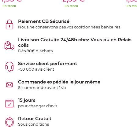
S
u
En stock
En stock
En sto
s
p
e
n
Paiement CB Sécurisé
s
Nous ne conservons pas vos coordonnées bancaires
i
o
n
b
Livraison Gratuite 24/48h chez Vous ou en Relais
o
colis
u
l
Dès 80€ d'achats
e
p
a
Service client performant
p
i
+50 000 avis client
e
r
Commande expédiée le jour même
T
Si commande avant 14h
a
p
i
15 jours
s
d
pour changer d'avis
e
s
a
Retour Gratuit
l
l
Sous conditions
e
e
t
T