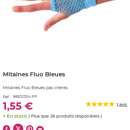
e
A
r
t
i
c
l
e
L
u
m
i
n
e
u
x
Skip
B
to
a
Mitaines Fluo Bleues
the
l
beginning
l
o
of
n
Mitaines Fluo Bleues pas chères
the
m
a
images
r
86502304-PP
Ref :
gallery
i
a
1,55 €
1
avis
g
e
&
En stock
( Plus que 26 produits disponibles )
H
é
l
i