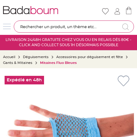
Nouveautés
Mariage
D
Re
é
c
LIVRAISON 24/48H GRATUITE CHEZ VOUS OU EN RELAIS DÈS 80€ -
o
CLICK AND COLLECT SOUS 1H DÉSORMAIS POSSIBLE
r
a
Accueil
Déguisements
Accessoires pour déguisement et fête
t
Gants & Mitaines
Mitaines Fluo Bleues
i
o
Skip
n
to
Expédié en 48h
s
the
a
end
l
of
l
the
e
images
m
gallery
a
r
i
a
g