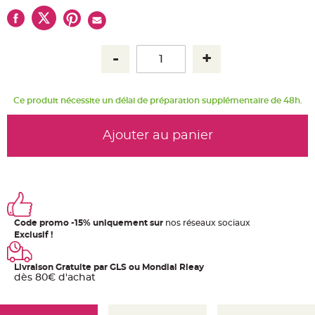
u
m
B
a
n
d
e
r
o
l
Ce produit nécessite un délai de préparation supplémentaire de 48h.
e
e
t
g
Ajouter au panier
u
i
r
l
a
n
d
e
m
a
r
Code promo -15% uniquement sur
nos réseaux sociaux
i
Exclusif !
a
g
e
Livraison Gratuite par GLS ou Mondial Rleay
H
dès 80€ d'achat
o
u
s
s