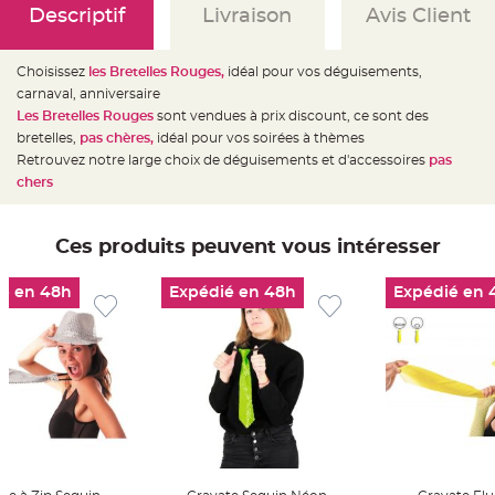
e
Descriptif
Livraison
Avis Client
d
e
c
h
a
Choisissez
les Bretelles Rouges,
idéal pour vos déguisements,
i
carnaval, anniversaire
s
e
Les Bretelles Rouges
sont vendues à prix discount, ce sont des
m
a
bretelles,
pas chères,
idéal pour vos soirées à thèmes
r
Retrouvez notre large choix de déguisements et d'accessoires
pas
i
a
chers
g
e
L
Ces produits peuvent vous intéresser
a
n
t
e
é en 48h
Expédié en 48h
Expédié en 
r
n
e
v
o
l
a
n
t
e
e
t
f
l
o