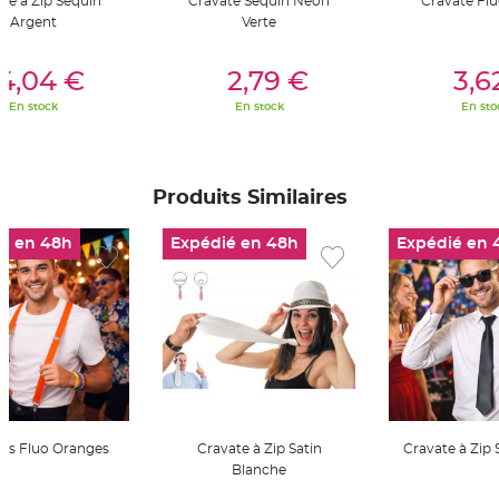
te à Zip Sequin
Cravate Sequin Néon
Cravate Fl
t
t
Argent
Verte
a
n
er Au Panier
Ajouter Au Panier
Ajouter A
t
e
4,04 €
2,79 €
3,6
En stock
En stock
En sto
N
o
e
u
d
h
o
Produits Similaires
u
s
s
é en 48h
Expédié en 48h
Expédié en 
e
d
e
c
h
a
i
s
e
d
e
M
a
r
i
a
les Fluo Oranges
Cravate à Zip Satin
Cravate à Zip 
g
Blanche
e