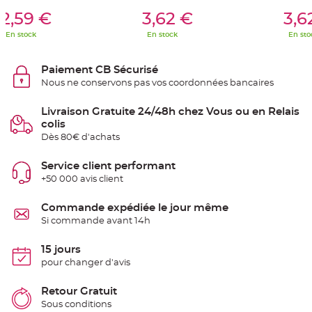
S
er Au Panier
Ajouter Au Panier
Ajouter A
u
2,59 €
3,62 €
3,6
s
p
En stock
En stock
En sto
e
n
s
i
Paiement CB Sécurisé
o
n
Nous ne conservons pas vos coordonnées bancaires
b
o
u
Livraison Gratuite 24/48h chez Vous ou en Relais
l
e
colis
p
Dès 80€ d'achats
a
p
i
e
Service client performant
r
+50 000 avis client
T
a
Commande expédiée le jour même
p
i
Si commande avant 14h
s
d
e
15 jours
s
a
pour changer d'avis
l
l
e
Retour Gratuit
e
t
Sous conditions
T