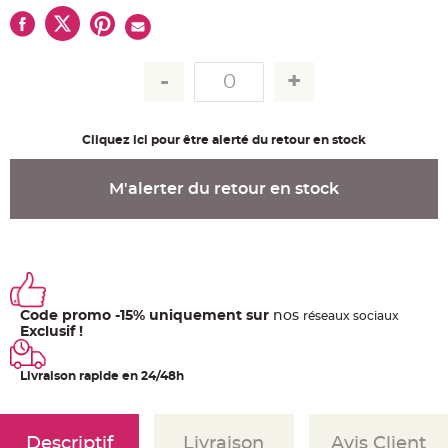
u
m
B
a
n
d
e
r
o
l
Cliquez ici pour être alerté du retour en stock
e
e
t
g
M'alerter du retour en stock
u
i
r
l
a
n
d
e
m
a
r
Code promo -15% uniquement sur
nos
ré
seaux
sociaux
i
Exclusif !
a
g
e
Livraison rapide en 24/48h
H
o
u
s
s
Descriptif
Livraison
Avis Client