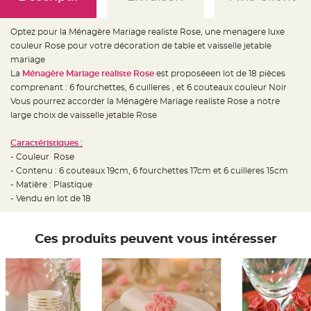
e
d
e
c
Optez pour la Ménagère Mariage realiste Rose, une menagere luxe
h
a
couleur Rose pour votre décoration de table et vaisselle jetable
i
mariage
s
e
La
Ménagère Mariage realiste Rose
est proposéeen lot de 18 pièces
m
a
comprenant : 6 fourchettes, 6 cuilleres , et 6 couteaux couleur Noir
r
Vous pourrez accorder la Ménagère Mariage realiste Rose a notre
i
a
large choix de vaisselle jetable Rose
g
e
Caractéristiques :
L
- Couleur Rose
a
n
- Contenu : 6 couteaux 19cm, 6 fourchettes 17cm et 6 cuilleres 15cm
t
e
- Matière : Plastique
r
- Vendu en lot de 18
n
e
v
o
l
Ces produits peuvent vous intéresser
a
n
t
e
e
t
f
l
o