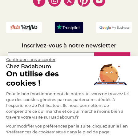
- Livraison Rapide 24h
a
- Mandat Administratif
r
i
- Recrutement
a
g
e
B
o
Inscrivez-vous à notre newsletter
u
g
e
o
Inscription
Continuer sans accepter
i
Chez Badaboum
r
s
On utilise des
e
t
Espace Pro
cookies !
P
h
o
Demander un devis
t
Pour le bon fonctionnement de notre site, vous ne trouvez ici
o
que des cookies générés par nos partenaires dédiés à
p
h
l'expérience de l'utilisateur. Ils nous permettent de
o
r
comprendre ce qui marche et ce qui marche moins bien à
e
travers votre visite sur Badaboum.fr
s
Pour modifier vos préférences par la suite, cliquez sur le lien
B
'Préférences de cookies' situé dans le pied de page.
o
u