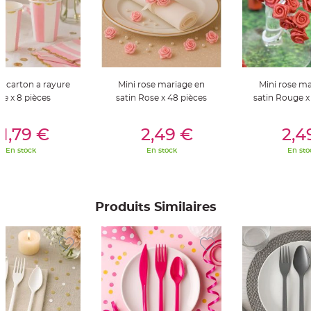
t
t
a
n
t
e
N
o
t carton a rayure
Mini rose mariage en
Mini rose ma
e
u
se x 8 pièces
satin Rose x 48 pièces
satin Rouge x
d
h
o
er Au Panier
Ajouter Au Panier
Ajouter A
u
1,79 €
2,49 €
2,4
s
s
En stock
En stock
En sto
e
d
e
c
h
a
i
Produits Similaires
s
e
d
e
M
a
r
i
a
g
e