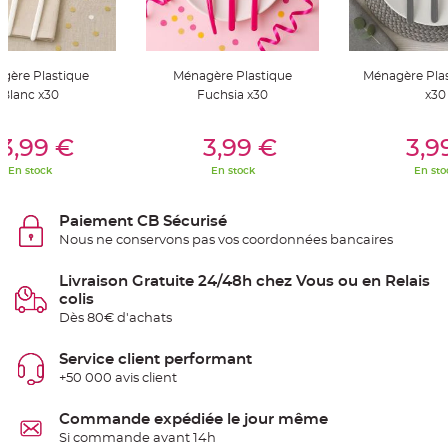
S
u
s
p
e
n
gère Plastique
Ménagère Plastique
Ménagère Plas
s
i
Blanc x30
Fuchsia x30
x30
o
n
b
er Au Panier
Ajouter Au Panier
Ajouter A
o
3,99 €
3,99 €
3,9
u
l
En stock
En stock
En sto
e
p
a
p
Paiement CB Sécurisé
i
e
Nous ne conservons pas vos coordonnées bancaires
r
T
Livraison Gratuite 24/48h chez Vous ou en Relais
a
colis
p
i
Dès 80€ d'achats
s
d
e
Service client performant
s
a
+50 000 avis client
l
l
e
Commande expédiée le jour même
e
t
Si commande avant 14h
T