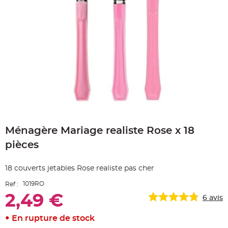
e
A
r
t
i
c
l
e
L
u
m
i
n
e
u
x
Skip
B
to
a
Ménagère Mariage realiste Rose x 18
the
l
beginning
l
pièces
o
of
n
the
m
a
images
18 couverts jetables Rose realiste pas cher
r
gallery
i
a
1019RO
Ref :
g
e
2,49 €
6
avis
&
H
é
En rupture de stock
l
i