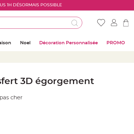
OUS 1H DÉSORMAIS POSSIBLE
Déjà client ?
Connectez vous pour retrouver vos coups de
aison
Noel
Décoration Personnalisée
PROMO
coeur
Me connecter
Mot de passe oublié ?
sfert 3D égorgement
Nouveau client ?
 pas cher
Créer mon compte