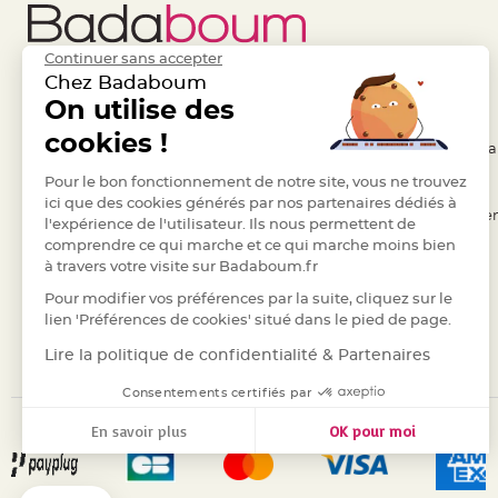
Deco
Paillette
Continuer sans accepter
et
Chez Badaboum
Strass
Liens Utiles
On utilise des
Legal
Déco
cookies !
- Questions / Réponses
- Conditions Généra
Plume
Mariage
- Nous contacter
Pour le bon fonctionnement de notre site, vous ne trouvez
- RGPD
ici que des cookies générés par nos partenaires dédiés à
Fleurs
- Suivre une commande
- Règles de confiden
l'expérience de l'utilisateur. Ils nous permettent de
décoratives
comprendre ce qui marche et ce qui marche moins bien
- Retourner un article
- Cookies
Mariage
à travers votre visite sur Badaboum.fr
- Paiement Sécurisé
- Plan du site
Marque
Pour modifier vos préférences par la suite, cliquez sur le
place
- Paiement en Plusieurs fois
lien 'Préférences de cookies' situé dans le pied de page.
et
- Marques
Lire la politique de confidentialité & Partenaires
porte
Consentements certifiés par
nom
Menu,
En savoir plus
OK pour moi
Carte
Axeptio consent
Plateforme de Gestion du Consentement : Personnalisez vos
d'Invitation
Notre plateforme vous permet d'adapter et de gérer vos para