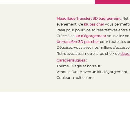
Mariage
the
Décoration
images
table
gallery
Maquillage Transfert 3D égorgement.
Retr
mariage
évènement. Ce
kit pas cher
vous permettra
Bougeoirs
Idéal pour pour vos soirées festives entre 
et
Grâce à ce
kit d'égorgement
vous allez po
Un transfert 3D pas cher
pour toutes les oc
Photophores
Déguisez-vous avec nos milliers d'access
Bougie
Retrouvez aussi notre large choix de
dégui
décoration
Caractéristiques :
Centre
Thème : Magie et horreur
de
Vendu à l'unité avec un kit d'égorgement.
table
Couleur : multicolore
&
Vase
Mariage
Chemin
de
table
Mariage