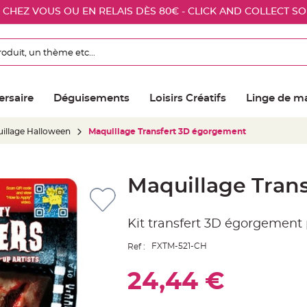
E CHEZ VOUS OU EN RELAIS DÈS 80€ - CLICK AND COLLECT S
ersaire
Déguisements
Loisirs Créatifs
Linge de m
illage Halloween
Maquillage Transfert 3D égorgement
Maquillage Tran
Kit transfert 3D égorgement
FXTM-521-CH
Ref :
24,44 €