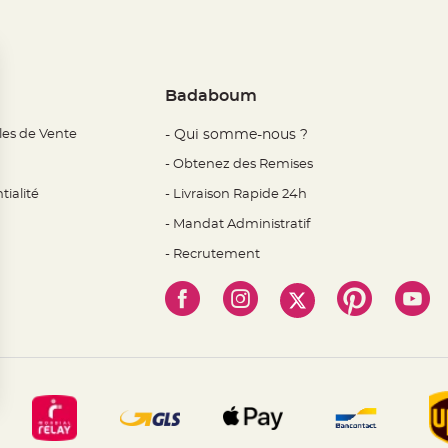
Badaboum
les de Vente
- Qui somme-nous ?
- Obtenez des Remises
tialité
- Livraison Rapide 24h
- Mandat Administratif
- Recrutement
 Options
mètres de confidentialité, en garantissant la conformité avec l