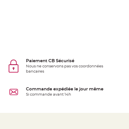
jetable
Chevalet
de
table
Mariage
Colombe,
Papillon,
Cage
oiseau
Paiement CB Sécurisé
Confettis
Nous ne conservons pas vos coordonnées
bancaires
et
Pétale
de
Commande expédiée le jour même
rose
Si commande avant 14h
Déco
Ardoise
Déco
Naturelle
Mariage