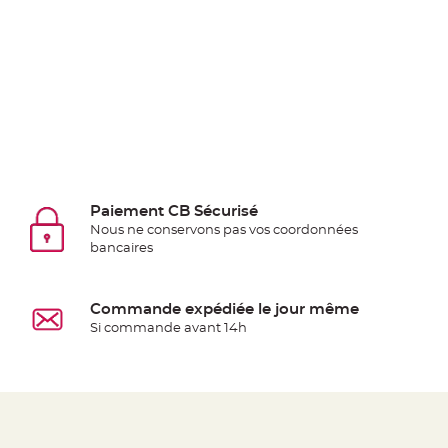
jetable
Chevalet
de
table
Mariage
Colombe,
Papillon,
Cage
oiseau
Paiement CB Sécurisé
Confettis
Nous ne conservons pas vos coordonnées
bancaires
et
Pétale
de
Commande expédiée le jour même
rose
Si commande avant 14h
Déco
Ardoise
Déco
Naturelle
Mariage