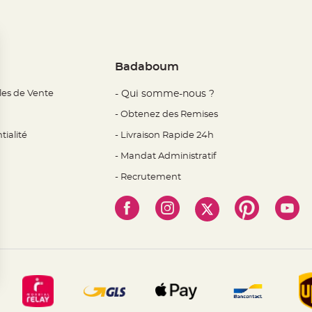
Badaboum
les de Vente
- Qui somme-nous ?
- Obtenez des Remises
tialité
- Livraison Rapide 24h
- Mandat Administratif
- Recrutement
 Options
mètres de confidentialité, en garantissant la conformité avec l