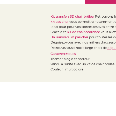
Mariage
the
Décoration
images
table
gallery
Kit transfert 3D chair brûlée.
Retrouvons le 
mariage
kit pas cher
vous permettra notamment de 
Bougeoirs
Idéal pour pour vos soirées festives entre 
et
Grâce à ce
kit de chair écorchée
vous allez
Un transfert 3D pas cher
pour toutes les oc
Photophores
Déguisez-vous avec nos milliers d'access
Bougie
Retrouvez aussi notre large choix de
dégui
décoration
Caractéristiques :
Centre
Thème : Magie et horreur
de
Vendu à l'unité avec un kit de chair brûlée.
table
Couleur : multicolore
&
Vase
Mariage
Chemin
de
table
Mariage