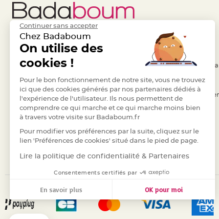
Deco
Paillette
Continuer sans accepter
et
Chez Badaboum
Strass
Liens Utiles
On utilise des
Legal
Déco
cookies !
- Questions / Réponses
- Conditions Généra
Plume
Mariage
- Nous contacter
Pour le bon fonctionnement de notre site, vous ne trouvez
- RGPD
ici que des cookies générés par nos partenaires dédiés à
Fleurs
- Suivre une commande
- Règles de confiden
l'expérience de l'utilisateur. Ils nous permettent de
décoratives
comprendre ce qui marche et ce qui marche moins bien
- Retourner un article
- Cookies
Mariage
à travers votre visite sur Badaboum.fr
- Paiement Sécurisé
- Plan du site
Marque
Pour modifier vos préférences par la suite, cliquez sur le
place
- Paiement en Plusieurs fois
lien 'Préférences de cookies' situé dans le pied de page.
et
- Marques
Lire la politique de confidentialité & Partenaires
porte
Consentements certifiés par
nom
Menu,
En savoir plus
OK pour moi
Carte
Axeptio consent
Plateforme de Gestion du Consentement : Personnalisez vos
d'Invitation
Notre plateforme vous permet d'adapter et de gérer vos para