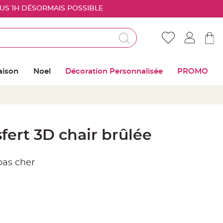
OUS 1H DÉSORMAIS POSSIBLE
Déjà client ?
Connectez vous pour retrouver vos coups de
aison
Noel
Décoration Personnalisée
PROMO
coeur
Me connecter
Mot de passe oublié ?
fert 3D chair brûlée
Nouveau client ?
 pas cher
Créer mon compte