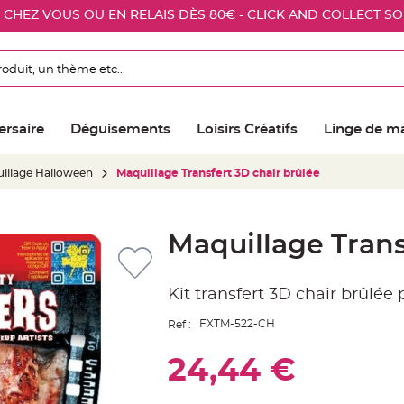
E CHEZ VOUS OU EN RELAIS DÈS 80€ - CLICK AND COLLECT S
ersaire
Déguisements
Loisirs Créatifs
Linge de m
illage Halloween
Maquillage Transfert 3D chair brûlée
Maquillage Trans
Kit transfert 3D chair brûlée
FXTM-522-CH
Ref :
24,44 €