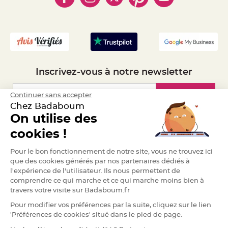
e
- Mandat Administratif
n
t
- Recrutement
u
r
e
M
a
r
i
a
Inscrivez-vous à notre newsletter
g
e
Inscription
Continuer sans accepter
D
é
Chez Badaboum
c
On utilise des
o
Espace Pro
r
cookies !
a
t
Demander un devis
Pour le bon fonctionnement de notre site, vous ne trouvez ici
i
que des cookies générés par nos partenaires dédiés à
o
l'expérience de l'utilisateur. Ils nous permettent de
n
comprendre ce qui marche et ce qui marche moins bien à
t
travers votre visite sur Badaboum.fr
a
b
Pour modifier vos préférences par la suite, cliquez sur le lien
l
'Préférences de cookies' situé dans le pied de page.
e
m