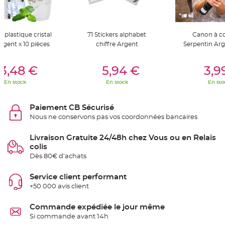
t
t
a
n
t
e
n plastique cristal
71 Stickers alphabet
Canon à co
argent x 10 pièces
chiffre Argent
Serpentin Ar
N
o
er Au Panier
Ajouter Au Panier
Ajouter A
e
u
3,48 €
5,94 €
3,9
d
h
En stock
En stock
En sto
o
u
s
s
Paiement CB Sécurisé
e
d
Nous ne conservons pas vos coordonnées bancaires
e
c
h
Livraison Gratuite 24/48h chez Vous ou en Relais
a
colis
i
s
Dès 80€ d'achats
e
d
e
Service client performant
M
a
+50 000 avis client
r
i
a
Commande expédiée le jour même
g
e
Si commande avant 14h