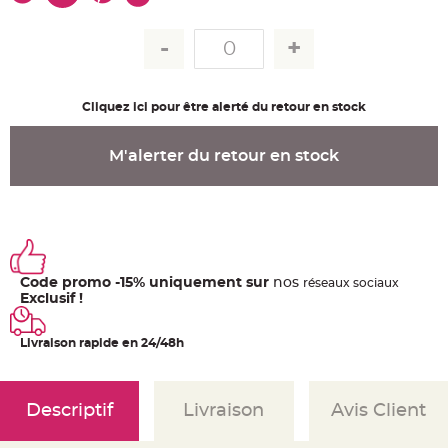
u
m
B
a
n
d
e
Cliquez ici pour être alerté du retour en stock
r
o
l
e
M'alerter du retour en stock
e
t
g
u
i
r
l
a
n
d
e
Code promo -15% uniquement sur
nos
ré
seaux
sociaux
m
Exclusif !
a
r
i
a
Livraison rapide en 24/48h
g
e
H
o
Descriptif
Livraison
Avis Client
u
s
s