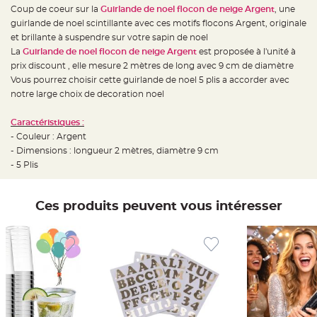
e
Coup de coeur sur la
Guirlande de noel flocon de neige Argent
, une
d
e
guirlande de noel scintillante avec ces motifs flocons Argent, originale
c
h
et brillante à suspendre sur votre sapin de noel
a
La
Guirlande de noel flocon de neige Argent
est proposée à l'unité à
i
s
prix discount , elle mesure 2 mètres de long avec 9 cm de diamètre
e
m
Vous pourrez choisir cette guirlande de noel 5 plis a accorder avec
a
notre large choix de decoration noel
r
i
a
g
Caractéristiques :
e
- Couleur : Argent
- Dimensions : longueur 2 mètres, diamètre 9 cm
L
a
- 5 Plis
n
t
e
r
n
Ces produits peuvent vous intéresser
e
v
o
l
a
n
t
e
e
t
f
l
o