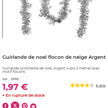
e
A
r
t
i
c
l
e
L
u
m
i
n
e
u
Skip
x
to
Guirlande de noel flocon de neige Argent
the
B
a
beginning
l
of
l
Guirlande scintillante de noeL Argent 4 plis 2 mètres avec
o
the
n
motif flocons
images
m
a
gallery
56169
Ref :
r
i
1,97 €
6
avis
a
g
e
&
En rupture de stock
H
é
l
i