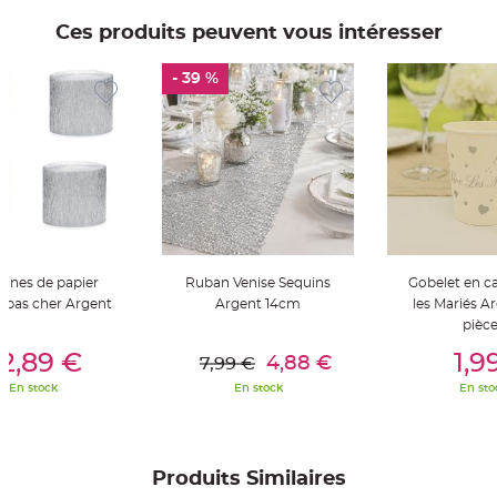
t
t
Ces produits peuvent vous intéresser
a
n
t
e
- 39 %
N
o
e
u
d
h
o
u
s
s
e
d
e
bines de papier
Ruban Venise Sequins
Gobelet en ca
c
h
 pas cher Argent
Argent 14cm
les Mariés Ar
a
i
pièc
s
er Au Panier
Ajouter Au Panier
Ajouter A
e
2,89 €
1,9
4,88 €
7,99 €
d
e
En stock
En stock
En sto
M
a
r
i
a
g
e
Produits Similaires