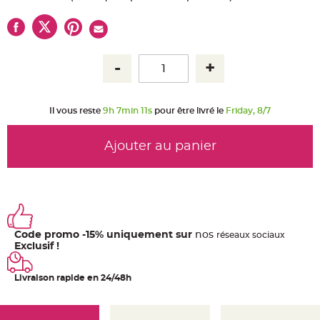
u
m
B
a
n
d
e
r
o
l
e
Il vous reste
9h 7min 10s
pour être livré le
Friday, 8/7
e
t
g
u
Ajouter au panier
i
r
l
a
n
d
e
m
a
r
i
Code promo -15% uniquement sur
nos
ré
seaux
sociaux
a
Exclusif !
g
e
Livraison rapide en 24/48h
H
o
u
s
s