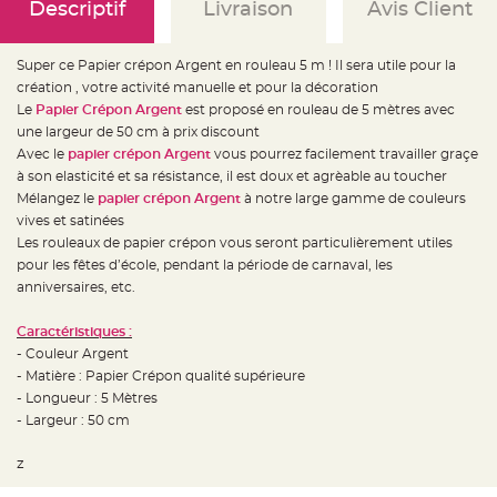
e
Descriptif
Livraison
Avis Client
d
e
c
h
Super ce
Papier crépon Argent en rouleau 5 m ! Il sera utile pour la
a
i
création , votre activité manuelle et pour la décoration
s
Le
Papier Crépon Argent
est proposé en rouleau de 5 mètres avec
e
m
une largeur de 50 cm à prix discount
a
r
Avec le
papier crépon Argent
vous pourrez facilement travailler graçe
i
à son elasticité et sa résistance, il est doux et agrèable au toucher
a
g
Mélangez le
papier crépon Argent
à notre large gamme de couleurs
e
vives et satinées
L
Les rouleaux de papier crépon vous seront particulièrement utiles
a
pour les fêtes d’école, pendant la période de carnaval, les
n
t
anniversaires, etc.
e
r
n
Caractéristiques :
e
v
- Couleur Argent
o
l
- Matière : Papier Crépon qualité supérieure
a
- Longueur : 5 Mètres
n
t
- Largeur : 50 cm
e
e
t
z
f
l
o