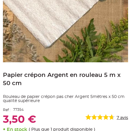
e
A
r
t
i
c
l
e
L
u
m
i
n
e
u
x
Skip
B
to
a
Papier crépon Argent en rouleau 5 m x
the
l
beginning
l
50 cm
o
of
n
the
m
a
images
Rouleau de papier crépon pas cher Argent 5mètres x 50 cm
r
gallery
i
qualité supérieure
a
g
77354
Ref :
e
&
3,50 €
7
avis
H
é
l
i
En stock
( Plus que 1 produit disponible )