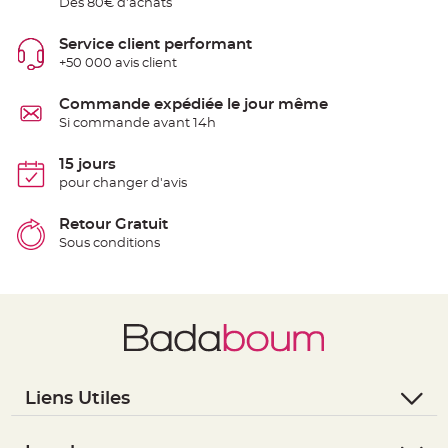
Dès 80€ d'achats
e
n
t
Service client performant
u
r
+50 000 avis client
e
M
a
Commande expédiée le jour même
r
i
Si commande avant 14h
a
g
e
15 jours
pour changer d'avis
D
é
Retour Gratuit
c
o
Sous conditions
r
a
t
i
o
n
t
a
b
Liens Utiles
l
- Questions / Réponses
e
m