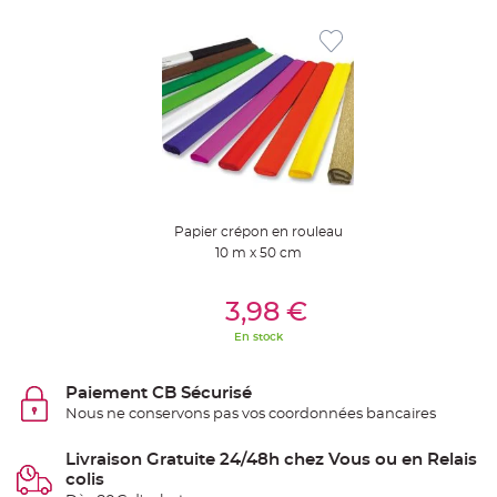
S
u
s
p
e
n
s
i
o
n
b
o
u
l
e
p
a
Papier crépon en rouleau
p
i
10 m x 50 cm
e
r
Ajouter Au Panier
3,98 €
T
a
p
En stock
i
s
d
e
Paiement CB Sécurisé
s
Nous ne conservons pas vos coordonnées bancaires
a
l
l
e
Livraison Gratuite 24/48h chez Vous ou en Relais
e
colis
t
T