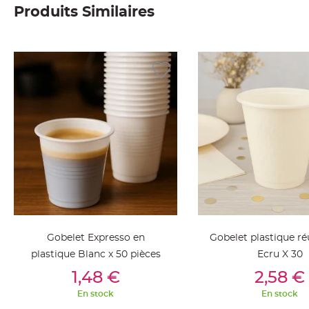
Produits Similaires
Deco
Paillette
et
Strass
Déco
Plume
Mariage
Fleurs
décoratives
Mariage
Marque
place
et
porte
Gobelet Expresso en
Gobelet plastique réu
nom
plastique Blanc x 50 pièces
Ecru X 30
Menu,
Ajouter Au Panier
Ajouter Au Pan
1,48 €
2,58 €
Carte
d'Invitation
En stock
En stock