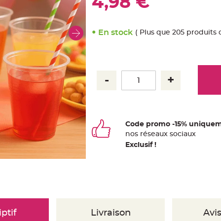
4,98 €
En stock
( Plus que 205 produits 
Code promo -15% uniquem
nos
ré
seaux
sociaux
Exclusif !
ptif
Livraison
Avis