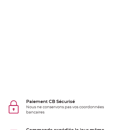
Pics
pour
Déco
Gateau
Rond
de
serviette
table
de
mariage
Contenant
Dragées
Mariage
Boite
à
Paiement CB Sécurisé
dragées
Nous ne conservons pas vos coordonnées
Bourse
bancaires
et
sac