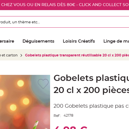
E CHEZ VOUS OU EN RELAIS DÈS 80€ - CLICK AND COLLECT S
ersaire
Déguisements
Loisirs Créatifs
Linge de m
e et carton
Gobelets plastique transparent réutilisable 20 cl x 200 piè
Gobelets plastiq
20 cl x 200 pièce
200 Gobelets plastique pas c
42178
Ref :