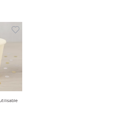
tilisable
ier