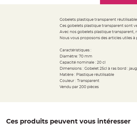
Mariage
the
Décoration
images
table
gallery
Gobelets plastique transparent réutilisable 
mariage
Ces gobelets plastique transparent sont ve
Bougeoirs
Avec nos gobelets plastique transparent, re
et
Nous vous proposons des articles utiles à p
Photophores
Caractéristiques :
Bougie
Diamètre: 70 mm
décoration
Capacité nominale : 20 cl
Centre
Dimensions : Gobelet 25cl à ras bord : jau
de
Matière : Plastique réutilisable
Couleur : Transparent
table
Vendu par 200 pièces
&
Vase
Mariage
Chemin
de
Ces produits peuvent vous intéresser
table
Mariage