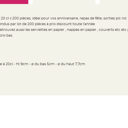
20 cl x 200 pièces, idéal pour vos anniversaire, repas de fête, sorties pic nic
ndus par lot de 200 pièces à prix discount toute l'année
trouvez aussi les serviettes en papier , nappes en papier , couverts etc etc
rix bas.
ge à 20cl - ht 9cm - ø du bas 5cm - ø du haut 7,7cm