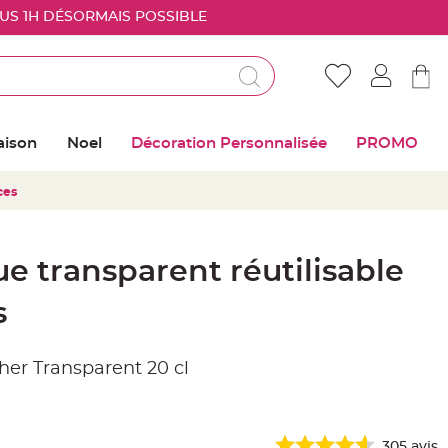
OUS 1H DÉSORMAIS POSSIBLE
Déjà client ?
Connectez vous pour retrouver vos coups de
aison
Noel
Décoration Personnalisée
PROMO
coeur
ces
Me connecter
Mot de passe oublié ?
ue transparent réutilisable
Nouveau client ?
s
Créer mon compte
her Transparent 20 cl
305
avis