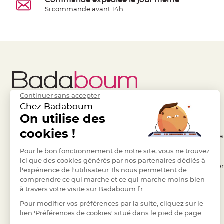
Commande expédiée le jour même
à
Si commande avant 14h
dragées
Contenant
Dragées
Plastique
Transparent
Contenant
à
Continuer sans accepter
dragées
Chez Badaboum
en
Liens Utiles
On utilise des
Legal
tulle
cookies !
- Questions / Réponses
- Conditions Généra
Contenant
à
- Nous contacter
Pour le bon fonctionnement de notre site, vous ne trouvez
- RGPD
dragées
ici que des cookies générés par nos partenaires dédiés à
- Suivre une commande
- Règles de confiden
l'expérience de l'utilisateur. Ils nous permettent de
en
comprendre ce qui marche et ce qui marche moins bien
- Retourner un article
- Cookies
verre
à travers votre visite sur Badaboum.fr
- Paiement Sécurisé
- Plan du site
Contenant
Pour modifier vos préférences par la suite, cliquez sur le
à
- Paiement en Plusieurs fois
lien 'Préférences de cookies' situé dans le pied de page.
dragées