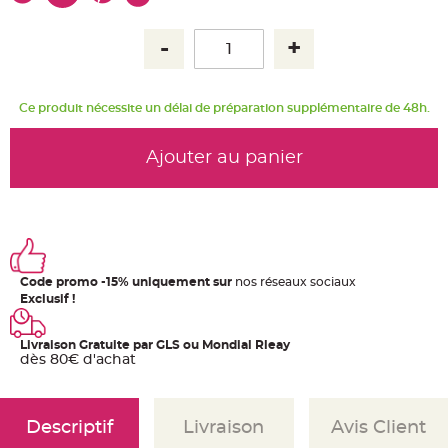
u
m
B
a
n
d
e
r
Ce produit nécessite un délai de préparation supplémentaire de 48h.
o
l
e
Ajouter au panier
e
t
g
u
i
r
l
a
n
d
e
Code promo -15% uniquement sur
nos réseaux sociaux
m
Exclusif !
a
r
i
a
Livraison Gratuite par GLS ou Mondial Rleay
g
dès 80€ d'achat
e
H
o
u
Descriptif
Livraison
Avis Client
s
s