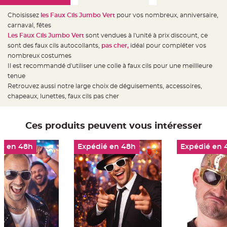
e
d
e
Choisissez
les Faux Cils Jumbo Vert
pour vos nombreux, anniversaire,
c
carnaval, fêtes
h
a
Les Faux Cils Jumbo Vert
sont vendues à l'unité à prix discount, ce
i
s
sont des faux cils autocollants,
pas cher,
idéal pour compléter vos
e
nombreux costumes
m
a
Il est recommandé d'utiliser une colle à faux cils pour une meillleure
r
i
tenue
a
Retrouvez aussi notre large choix de déguisements, accessoires,
g
e
chapeaux, lunettes, faux cils pas cher
L
a
n
Ces produits peuvent vous intéresser
t
e
r
n
é en 48h
Expédié en 48h
Expédié en 
e
v
o
l
a
n
t
e
e
t
f
l
o