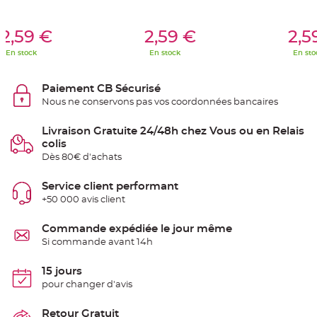
S
u
s
er Au Panier
Ajouter Au Panier
Ajouter A
p
2,59 €
2,59 €
2,5
e
n
En stock
En stock
En sto
s
i
o
n
Paiement CB Sécurisé
b
o
Nous ne conservons pas vos coordonnées bancaires
u
l
e
Livraison Gratuite 24/48h chez Vous ou en Relais
p
a
colis
p
Dès 80€ d'achats
i
e
r
Service client performant
T
+50 000 avis client
a
p
i
Commande expédiée le jour même
s
d
Si commande avant 14h
e
s
a
15 jours
l
l
pour changer d'avis
e
e
t
Retour Gratuit
T