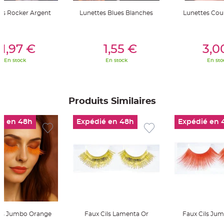
t
t
es Rocker Argent
Lunettes Blues Blanches
Lunettes Cou
a
n
t
e
er Au Panier
Ajouter Au Panier
Ajouter A
1,97 €
1,55 €
3,0
N
o
En stock
En stock
En sto
e
u
d
h
o
u
s
Produits Similaires
s
e
d
é en 48h
Expédié en 48h
Expédié en 
e
c
h
a
i
s
e
d
e
M
a
r
i
a
g
e
ils Jumbo Orange
Faux Cils Lamenta Or
Faux Cils Ju