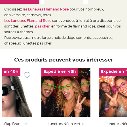
e
d
e
Choisissez
les Lunettes Flamand Rose
pour vos nombreux,
c
h
anniversaire, carnaval, fêtes
a
Les Lunettes Flamand Rose
sont vendues à l'unité à prix discount, ce
i
s
sont des lunettes,
pas cher
, en forme de flamand rose, idéal pour vos
e
m
soirées à thèmes
a
Retrouvez aussi notre large choix de déguisements, accessoires,
r
i
chapeaux, lunettes pas cher
a
g
e
Ces produits peuvent vous intéresser
L
a
n
t
é en 48h
Expédié en 48h
Expédié en 
e
r
n
e
v
o
l
a
n
t
e
e
t
f
l
es Slap Branches
Lunettes Néon Vertes
Lunettes Né
o