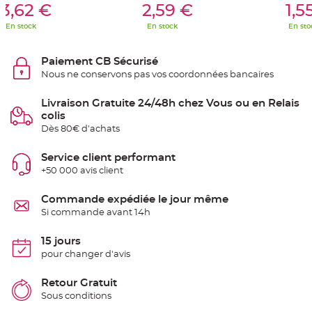
S
3,62 €
2,59 €
1,5
u
s
En stock
En stock
En sto
p
e
n
s
Paiement CB Sécurisé
i
o
Nous ne conservons pas vos coordonnées bancaires
n
b
o
Livraison Gratuite 24/48h chez Vous ou en Relais
u
l
colis
e
Dès 80€ d'achats
p
a
p
i
Service client performant
e
+50 000 avis client
r
T
Commande expédiée le jour même
a
p
Si commande avant 14h
i
s
d
15 jours
e
s
pour changer d'avis
a
l
l
Retour Gratuit
e
e
Sous conditions
t
T