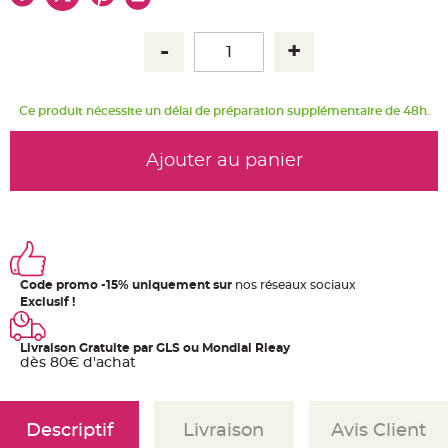
u
m
B
a
n
d
e
r
Ce produit nécessite un délai de préparation supplémentaire de 48h.
o
l
e
e
Ajouter au panier
t
g
u
i
r
l
a
n
d
e
Code promo -15% uniquement sur
nos réseaux sociaux
m
a
Exclusif !
r
i
a
g
Livraison Gratuite par GLS ou Mondial Rleay
e
dès 80€ d'achat
H
o
u
s
Descriptif
Livraison
Avis Client
s