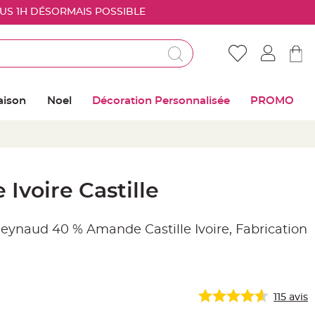
OUS 1H DÉSORMAIS POSSIBLE
Déjà client ?
Connectez vous pour retrouver vos coups de
aison
Noel
Décoration Personnalisée
PROMO
coeur
Me connecter
Mot de passe oublié ?
voire Castille
Nouveau client ?
eynaud 40 % Amande Castille Ivoire, Fabrication
Créer mon compte
115
avis