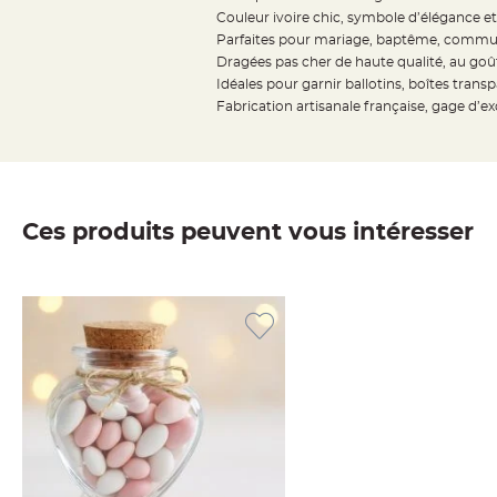
jetable
Couleur ivoire chic, symbole d’élégance e
Chevalet
Parfaites pour mariage, baptême, commun
Dragées pas cher de haute qualité, au goût
de
Idéales pour garnir ballotins, boîtes tran
table
Fabrication artisanale française, gage d’ex
Mariage
Colombe,
Papillon,
Cage
oiseau
Ces produits peuvent vous intéresser
Confettis
et
Pétale
de
rose
Déco
Ardoise
Déco
Naturelle
Mariage