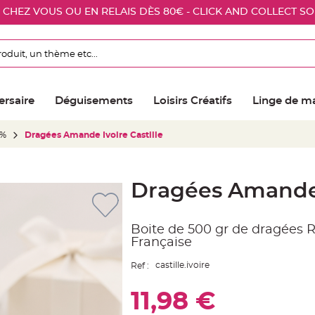
E CHEZ VOUS OU EN RELAIS DÈS 80€ - CLICK AND COLLECT S
ersaire
Déguisements
Loisirs Créatifs
Linge de m
0%
Dragées Amande Ivoire Castille
Dragées Amande I
Boite de 500 gr de dragées R
Française
castille.ivoire
Ref :
11,98 €