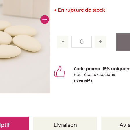
En rupture de stock
Code promo -15% uniquem
nos
ré
seaux
sociaux
Exclusif !
ptif
Livraison
Avis