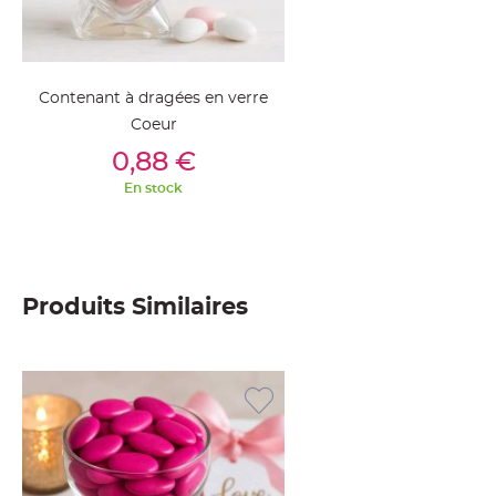
Deco
Paillette
et
Contenant à dragées en verre
Strass
Coeur
Déco
Ajouter Au Panier
Plume
0,88 €
Mariage
En stock
Fleurs
décoratives
Mariage
Marque
Produits Similaires
place
et
porte
nom
Menu,
Carte
d'Invitation