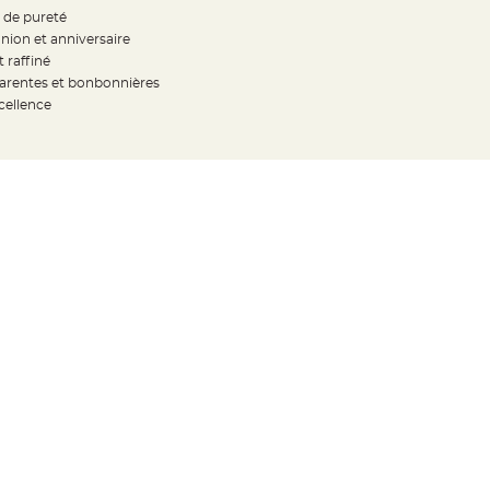
t de pureté
ion et anniversaire
 raffiné
sparentes et bonbonnières
cellence