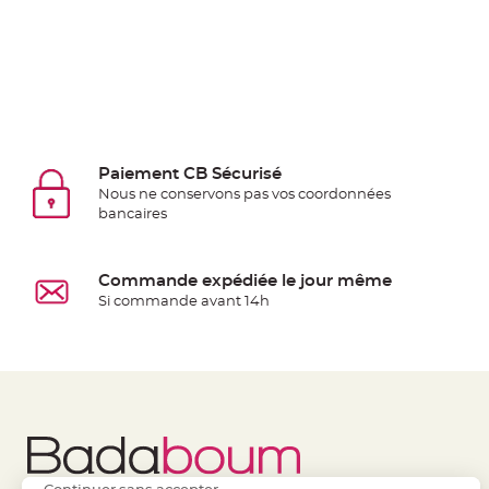
à
dragées
Contenant
Dragées
Plastique
Transparent
Contenant
Paiement CB Sécurisé
Nous ne conservons pas vos coordonnées
à
bancaires
dragées
en
tulle
Commande expédiée le jour même
Contenant
Si commande avant 14h
à
dragées
en
verre
Contenant
à
dragées