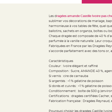
Mariage
the
Décoration
images
table
gallery
Les d
ragées amande Castille Ivoire pas ch
mariage
sublimer vos décorations de mariage, bapt
Bougeoirs
harmonieuse à vos tables de fête, quel que
et
ballotins, sachets en organza, boîtes ou b
Chaque dragée est composée de 40 % d’am
Photophores
parfumée à la vanille naturelle. Leur croqu
Bougie
Fabriquées en France par les Dragées Reyna
décoration
s’accorde parfaitement avec des tons or, ar
Centre
de
Caractéristiques
Couleur : Ivoire élégant et raffiné
table
Composition : Sucre, AMANDE 40 %, agent 
&
Si vernis : cire de carnauba
Vase
Si argentés : <1 % gélatine de poisson
Mariage
Si dorés et cuivrés : <1 % gélatine de poisso
Chemin
Conditionnement : boîte de 500 g (enviro
Certifications : dragées certifiées Cacher,
de
Fabrication française : Dragées Reynaud, e
table
Mariage
Pourquoi choisir les dragées Castille Ivoire