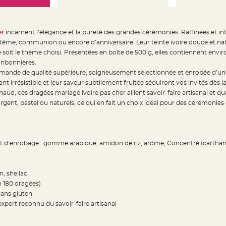
er
incarnent l’élégance et la pureté des grandes cérémonies. Raffinées et int
ême, communion ou encore d’anniversaire. Leur teinte ivoire douce et nat
 soit le thème choisi. Présentées en boîte de 500 g, elles contiennent envir
onbonnières.
ande de qualité supérieure, soigneusement sélectionnée et enrobée d’une
ant irrésistible et leur saveur subtilement fruitée séduiront vos invités dès
ud, ces dragées mariage ivoire pas cher allient savoir-faire artisanal et qu
gent, pastel ou naturels, ce qui en fait un choix idéal pour des cérémonies 
d’enrobage : gomme arabique, amidon de riz, arôme, Concentré (carthame, 
n, shellac
n 180 dragées)
 sans gluten
xpert reconnu du savoir-faire artisanal