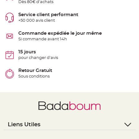
Dès 80€ d'achats
e
n
t
Service client performant
u
r
+50 000 avis client
e
M
a
Commande expédiée le jour même
r
i
Si commande avant 14h
a
g
e
15 jours
pour changer d'avis
D
é
c
Retour Gratuit
o
Sous conditions
r
a
t
i
o
n
t
a
b
Liens Utiles
l
e
- Questions / Réponses
m