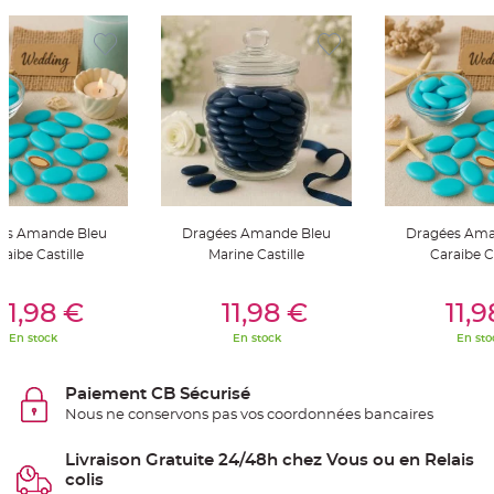
S
u
s
p
e
n
s
i
o
n
b
o
u
l
e
p
a
p
es Amande Bleu
Dragées Amande Bleu
Dragées Ama
i
raibe Castille
Marine Castille
Caraibe Ca
e
r
er Au Panier
Ajouter Au Panier
Ajouter A
11,98 €
11,98 €
11,
T
a
p
En stock
En stock
En sto
i
s
d
e
Paiement CB Sécurisé
s
a
Nous ne conservons pas vos coordonnées bancaires
l
l
e
Livraison Gratuite 24/48h chez Vous ou en Relais
e
colis
t
T