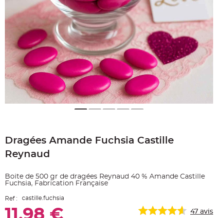
e
A
r
t
i
c
l
e
L
u
m
i
n
e
u
x
B
a
Skip
l
to
l
o
Dragées Amande Fuchsia Castille
the
n
beginning
m
Reynaud
a
of
r
the
i
images
a
Boite de 500 gr de dragées Reynaud 40 % Amande Castille
g
gallery
Fuchsia, Fabrication Française
e
&
H
castille.fuchsia
Ref :
é
l
11,98 €
47
avis
i