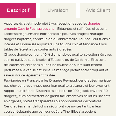
e
d
e
Descriptif
Livraison
Avis Client
c
h
a
i
s
Apportez éclat et modernité à vos réceptions avec les
dragées
e
amande Castille Fuchsia pas cher.
Élégantes et raffinées, elles sont
m
a
l’accessoire gourmand indispensable pour vos dragées mariage,
r
i
dragées baptême, communion ou anniversaire. Leur couleur fuchsia
a
intense et lumineuse apportera une touche chic et tendance à vos
g
e
tables de fête et à vos contenants à dragées.
Chaque dragée contient 40 % d’amande de qualité, sélectionnée avec
L
a
soin et cultivée sous le soleil d’Espagne ou de Californie. Elles sont
n
délicatement enrobées d’une fine couche de sucre subtilement
t
e
parfumée à la vanille naturelle. Le mariage parfait entre croquant et
r
n
saveur douce légèrement fruitée.
e
Fabriquées en France par les Dragées Reynaud, ces dragées mariage
v
o
pas cher sont reconnues pour leur qualité artisanale et leur excellent
l
a
rapport qualité-prix. Disponibles en boîte de 500 g (soit environ 180
n
dragées), elles permettent de garnir facilement vos ballotins, sachets
t
e
en organza, boîtes transparentes ou bonbonnières décoratives.
e
t
Ces dragées amande fuchsia séduiront vos invités tant par leur
f
couleur éclatante que par leur goût raffiné. Elles s’associent
l
o