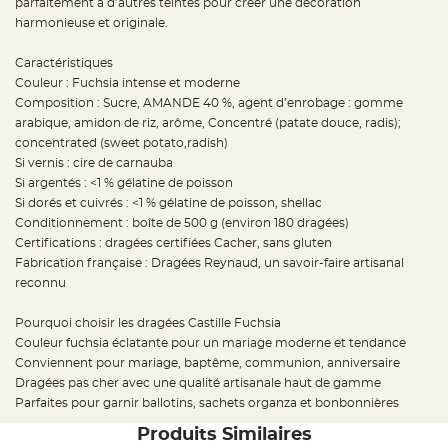
parfaitement à d’autres teintes pour créer une décoration
t
t
harmonieuse et originale.
a
n
t
Caractéristiques
e
Couleur : Fuchsia intense et moderne
N
Composition : Sucre, AMANDE 40 %, agent d’enrobage : gomme
o
arabique, amidon de riz, arôme, Concentré (patate douce, radis);
e
u
concentrated (sweet potato,radish)
d
h
Si vernis : cire de carnauba
o
Si argentés : <1 % gélatine de poisson
u
s
Si dorés et cuivrés : <1 % gélatine de poisson, shellac
s
e
Conditionnement : boîte de 500 g (environ 180 dragées)
d
Certifications : dragées certifiées Cacher, sans gluten
e
c
Fabrication française : Dragées Reynaud, un savoir-faire artisanal
h
a
reconnu
i
s
e
Pourquoi choisir les dragées Castille Fuchsia
d
e
Couleur fuchsia éclatante pour un mariage moderne et tendance
M
Conviennent pour mariage, baptême, communion, anniversaire
a
r
Dragées pas cher avec une qualité artisanale haut de gamme
i
a
Parfaites pour garnir ballotins, sachets organza et bonbonnières
g
e
Produits Similaires