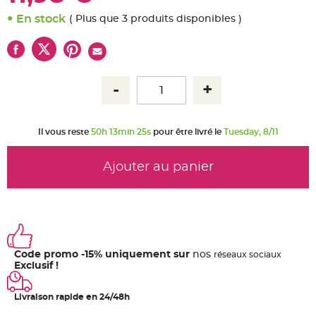
u
m
En stock
( Plus que 3 produits disponibles )
B
a
n
d
e
r
o
l
e
e
t
g
Il vous reste
50h 13min 24s
pour être livré le
Tuesday, 8/11
u
i
r
l
Ajouter au panier
a
n
d
e
m
a
r
i
a
g
e
Code promo -15% uniquement sur
nos
ré
seaux
sociaux
Exclusif !
H
o
u
Livraison rapide en 24/48h
s
s