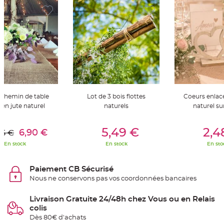
t
t
a
n
t
e
N
o
e
u
d
h
o
u
 chemin de table
Lot de 3 bois flottes
Coeurs enlacé
s
s
 en jute naturel
naturels
naturel su
e
d
e
er Au Panier
Ajouter Au Panier
Ajouter A
c
5,49 €
2,4
6,90 €
95 €
h
a
En stock
En stock
En sto
i
s
e
d
Paiement CB Sécurisé
e
M
Nous ne conservons pas vos coordonnées bancaires
a
r
i
Livraison Gratuite 24/48h chez Vous ou en Relais
a
g
colis
e
Dès 80€ d'achats