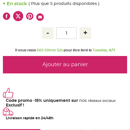
u
En stock
( Plus que 5 produits disponibles )
m
B
a
n
d
e
r
o
l
e
e
t
Il vous reste
66h 50min 52s
pour être livré le
Tuesday, 8/11
g
u
i
r
Ajouter au panier
l
a
n
d
e
m
a
r
i
a
Code promo -15% uniquement sur
nos
ré
seaux
sociaux
g
e
Exclusif !
H
o
Livraison rapide en 24/48h
u
s
s