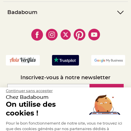
- Suivre une commande
e
- Conditions Générales de Vente
n
t
- Retourner un article
- RGPD
Badaboum
u
r
- Paiement Sécurisé
- Règles de confidentialité
- Qui somme-nous ?
e
M
- Paiement en Plusieurs fois
- Cookies
- Obtenez des Remises
a
r
- Marques
- Plan du site
- Livraison Rapide 24h
i
a
g
- Mandat Administratif
e
- Recrutement
D
é
c
o
r
Inscrivez-vous à notre newsletter
a
t
i
Inscription
Continuer sans accepter
o
Chez Badaboum
n
On utilise des
t
Espace Pro
a
cookies !
b
l
Demander un devis
Pour le bon fonctionnement de notre site, vous ne trouvez ici
e
que des cookies générés par nos partenaires dédiés à
m