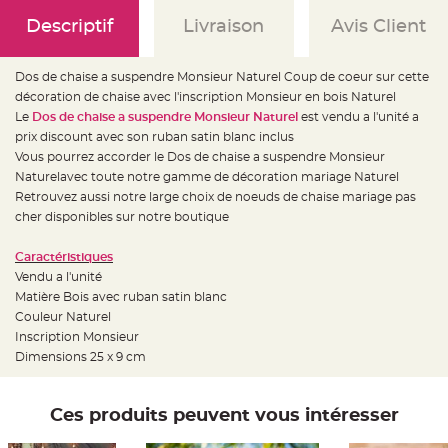
e
d
Descriptif
Livraison
Avis Client
e
c
h
a
i
Dos de chaise a suspendre Monsieur Naturel Coup de coeur sur cette
s
décoration de chaise avec l'inscription Monsieur en bois Naturel
e
m
Le
Dos de chaise a suspendre Monsieur Naturel
est vendu a l'unité a
a
r
prix discount avec son ruban satin blanc inclus
i
Vous pourrez accorder le Dos de chaise a suspendre Monsieur
a
g
Naturelavec toute notre gamme de décoration mariage Naturel
e
Retrouvez aussi notre large choix de noeuds de chaise mariage pas
L
cher disponibles sur notre boutique
a
n
t
Caractéristiques
e
r
Vendu a l'unité
n
Matière Bois avec ruban satin blanc
e
v
Couleur Naturel
o
l
Inscription Monsieur
a
Dimensions 25 x 9 cm
n
t
e
e
t
Ces produits peuvent vous intéresser
f
l
o