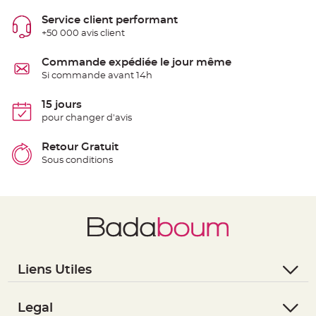
S
u
Service client performant
s
p
+50 000 avis client
e
n
s
Commande expédiée le jour même
i
o
Si commande avant 14h
n
b
o
15 jours
u
l
pour changer d'avis
e
p
a
Retour Gratuit
p
i
Sous conditions
e
r
T
a
p
i
s
d
e
s
a
Liens Utiles
l
l
- Questions / Réponses
e
e
- Nous contacter
Legal
t
T