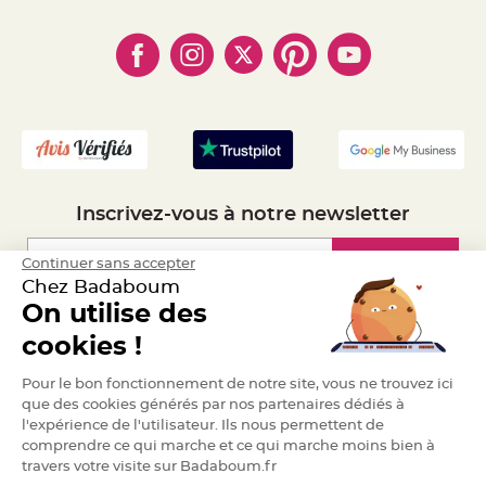
- Qui somme-nous ?
a
- Paiement en Plusieurs fois
- Cookies
- Obtenez des Remises
r
- Marques
i
- Plan du site
- Livraison Rapide 24h
a
- Mandat Administratif
g
e
- Recrutement
B
o
u
g
e
o
Inscrivez-vous à notre newsletter
i
r
s
e
Inscription
Continuer sans accepter
t
Chez Badaboum
P
h
On utilise des
o
t
Espace Pro
o
cookies !
p
h
Demander un devis
o
Pour le bon fonctionnement de notre site, vous ne trouvez ici
r
que des cookies générés par nos partenaires dédiés à
e
s
l'expérience de l'utilisateur. Ils nous permettent de
comprendre ce qui marche et ce qui marche moins bien à
B
o
travers votre visite sur Badaboum.fr
u