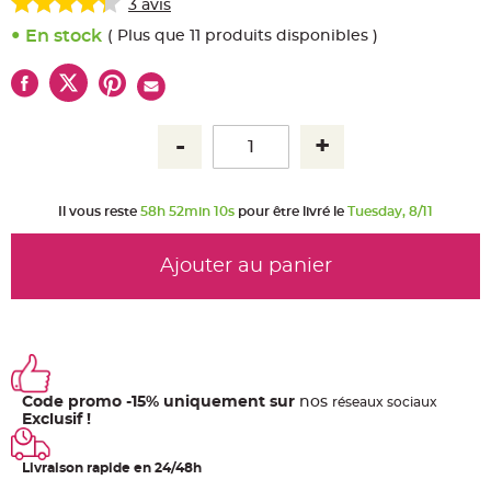
u
3
avis
m
En stock
( Plus que 11 produits disponibles )
B
a
n
d
e
r
o
l
e
e
t
g
u
Il vous reste
58h 52min 10s
pour être livré le
Tuesday, 8/11
i
r
l
a
Ajouter au panier
n
d
e
m
a
r
i
a
g
e
Code promo -15% uniquement sur
nos
ré
seaux
sociaux
Exclusif !
H
o
u
Livraison rapide en 24/48h
s
s