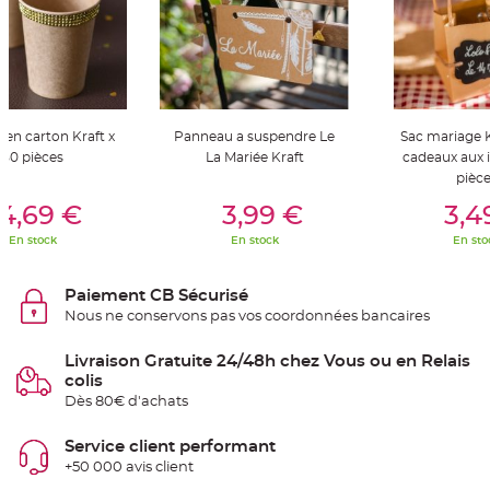
S
u
s
p
e
n
s
i
o
n
 en carton Kraft x
Panneau a suspendre Le
Sac mariage 
b
o
50 pièces
La Mariée Kraft
cadeaux aux i
u
pièc
l
e
er Au Panier
Ajouter Au Panier
Ajouter A
p
4,69 €
3,99 €
3,4
a
p
En stock
En stock
En sto
i
e
r
Paiement CB Sécurisé
T
Nous ne conservons pas vos coordonnées bancaires
a
p
i
s
Livraison Gratuite 24/48h chez Vous ou en Relais
d
colis
e
s
Dès 80€ d'achats
a
l
l
Service client performant
e
e
+50 000 avis client
t
T