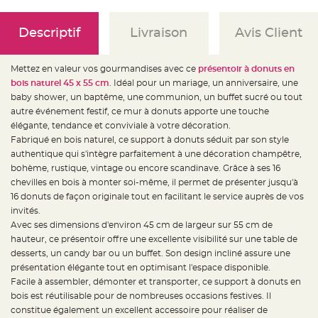
e
d
e
c
Descriptif
Livraison
Avis Client
h
a
i
s
Mettez en valeur vos gourmandises avec ce
présentoir à donuts en
e
m
bois naturel 45 x 55 cm
. Idéal pour un mariage, un anniversaire, une
a
r
baby shower, un baptême, une communion, un buffet sucré ou tout
i
autre événement festif, ce mur à donuts apporte une touche
a
g
élégante, tendance et conviviale à votre décoration.
e
Fabriqué en bois naturel, ce support à donuts séduit par son style
L
authentique qui s'intègre parfaitement à une décoration champêtre,
a
bohème, rustique, vintage ou encore scandinave. Grâce à ses 16
n
t
chevilles en bois à monter soi-même, il permet de présenter jusqu'à
e
r
16 donuts de façon originale tout en facilitant le service auprès de vos
n
invités.
e
v
Avec ses dimensions d'environ 45 cm de largeur sur 55 cm de
o
l
hauteur, ce présentoir offre une excellente visibilité sur une table de
a
desserts, un candy bar ou un buffet. Son design incliné assure une
n
t
présentation élégante tout en optimisant l'espace disponible.
e
e
Facile à assembler, démonter et transporter, ce support à donuts en
t
bois est réutilisable pour de nombreuses occasions festives. Il
f
l
constitue également un excellent accessoire pour réaliser de
o