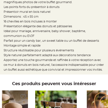
t
magnifiques photos de votre buffet gourmand.
t
Les points forts du présentoir à donuts
a
n
Présentoir mural en bois naturel
t
e
Dimensions : 45 x 55 cm
16 chevilles en bois incluses à monter
N
Présentation élégante des donuts et pâtisseries
o
e
Idéal pour mariage, anniversaire, baby shower, baptême,
u
d
communion ou EVJF
h
Parfait pour un candy bar, un sweet table ou un buffet de desserts
o
u
Montage simple et rapide
s
s
Structure réutilisable pour plusieurs événements
e
Style naturel parfaitement adapté aux décorations tendance
d
e
Apportez une touche gourmande et raffinée à votre réception avec
c
h
ce mur à donuts en bois naturel, l'accessoire indispensable pour créer
a
un buffet aussi esthétique que convivial et impressionner vos invités.
i
s
e
d
e
Ces produits peuvent vous intéresser
M
a
r
i
a
g
e