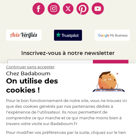
- Cookies
- Obtenez des Remises
e
- Marques
n
- Plan du site
- Livraison Rapide 24h
t
u
- Mandat Administratif
r
e
- Recrutement
M
a
r
i
a
g
e
Inscrivez-vous à notre newsletter
D
é
Inscription
Continuer sans accepter
c
o
Chez Badaboum
r
On utilise des
a
Espace Pro
t
cookies !
i
o
Demander un devis
Pour le bon fonctionnement de notre site, vous ne trouvez ici
n
que des cookies générés par nos partenaires dédiés à
t
l'expérience de l'utilisateur. Ils nous permettent de
a
comprendre ce qui marche et ce qui marche moins bien à
b
travers votre visite sur Badaboum.fr
l
e
Pour modifier vos préférences par la suite, cliquez sur le lien
m