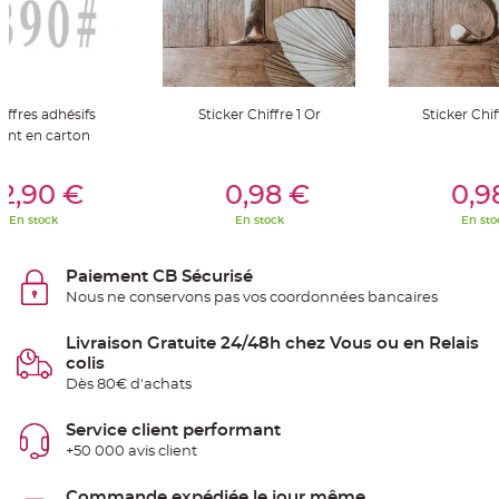
t
t
a
n
t
e
N
hiffres adhésifs
Sticker Chiffre 1 Or
Sticker Chif
o
ent en carton
e
u
d
er Au Panier
Ajouter Au Panier
Ajouter A
h
2,90 €
0,98 €
0,9
o
u
s
En stock
En stock
En sto
s
e
d
e
Paiement CB Sécurisé
c
Nous ne conservons pas vos coordonnées bancaires
h
a
i
s
Livraison Gratuite 24/48h chez Vous ou en Relais
e
colis
d
e
Dès 80€ d'achats
M
a
r
Service client performant
i
a
+50 000 avis client
g
e
Commande expédiée le jour même