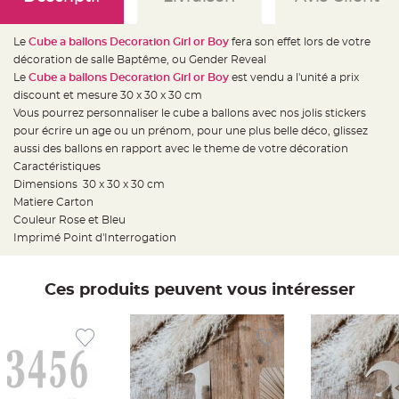
e
d
e
c
Le
Cube a ballons Decoration Girl or Boy
fera son effet lors de votre
h
a
décoration de salle Baptême, ou Gender Reveal
i
Le
Cube a ballons Decoration Girl or Boy
est vendu a l'unité a prix
s
e
discount et mesure 30 x 30 x 30 cm
m
a
Vous pourrez personnaliser le cube a ballons avec nos jolis stickers
r
pour écrire un age ou un prénom, pour une plus belle déco, glissez
i
a
aussi des ballons en rapport avec le theme de votre décoration
g
e
Caractéristiques
Dimensions 30 x 30 x 30 cm
L
Matiere Carton
a
n
Couleur Rose et Bleu
t
e
Imprimé Point d'Interrogation
r
n
e
v
Ces produits peuvent vous intéresser
o
l
a
n
t
e
e
t
f
l
o