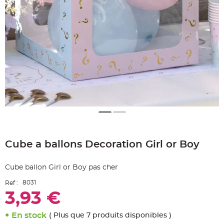
e
A
r
t
i
c
l
e
L
u
m
i
n
e
u
x
B
a
Skip
l
to
l
o
Cube a ballons Decoration Girl or Boy
the
n
beginning
m
a
of
r
Cube ballon Girl or Boy pas cher
the
i
images
a
8031
Ref :
g
gallery
e
3,93 €
&
H
é
l
En stock
( Plus que 7 produits disponibles )
i