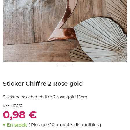
e
A
r
t
i
c
l
e
L
u
m
i
n
e
u
x
B
a
Skip
l
to
l
o
Sticker Chiffre 2 Rose gold
the
n
beginning
m
a
of
r
Stickers pas cher chiffre 2 rose gold 15cm
the
i
images
a
91523
Ref :
g
gallery
e
0,98 €
&
H
é
l
En stock
( Plus que 10 produits disponibles )
i