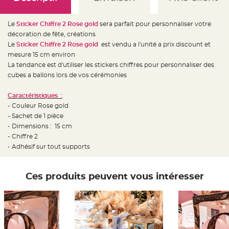
e
d
e
c
Le
Sticker Chiffre 2 Rose gold
sera parfait pour personnaliser votre
h
a
décoration de fête, créations
i
Le
Sticker Chiffre 2 Rose gold
est vendu a l'unité a prix discount et
s
e
mesure 15 cm environ
m
a
La tendance est d'utiliser les stickers chiffres pour personnaliser des
r
cubes a ballons lors de vos cérémonies
i
a
g
e
Caractéristiques :
- Couleur Rose gold
L
- Sachet de 1 pièce
a
n
- Dimensions : 15 cm
t
e
- Chiffre 2
r
- Adhésif sur tout supports
n
e
v
o
l
Ces produits peuvent vous intéresser
a
n
t
e
e
t
f
l
o