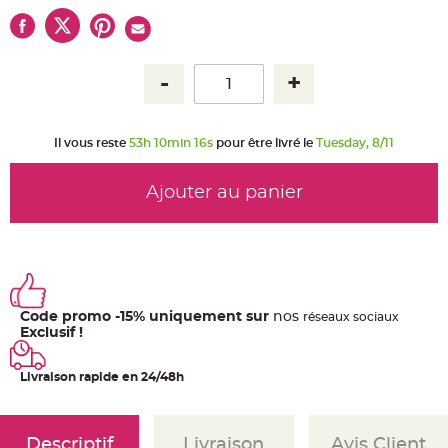
u
m
B
a
n
d
e
r
o
l
Il vous reste
53h 10min 15s
pour être livré le
Tuesday, 8/11
e
e
t
g
Ajouter au panier
u
i
r
l
a
n
d
e
m
a
r
Code promo -15% uniquement sur
nos
ré
seaux
sociaux
i
Exclusif !
a
g
e
Livraison rapide en 24/48h
H
o
u
s
s
Descriptif
Livraison
Avis Client