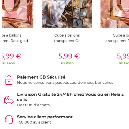
t
t
a
n
t
e
N
o
be a ballons
Cube a ballons
Cube a b
e
u
parent Rose gold
transparent Or
transparent 
d
h
o
er Au Panier
Ajouter Au Panier
Ajouter A
u
5,99 €
5,99 €
5,9
s
s
En stock
En stock
En sto
e
d
e
c
Paiement CB Sécurisé
h
a
Nous ne conservons pas vos coordonnées bancaires
i
s
e
Livraison Gratuite 24/48h chez Vous ou en Relais
d
e
colis
M
a
Dès 80€ d'achats
r
i
a
Service client performant
g
e
+50 000 avis client