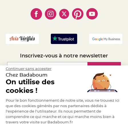
e
- Paiement en Plusieurs fois
- Cookies
n
- Obtenez des Remises
t
- Marques
- Plan du site
u
- Livraison Rapide 24h
r
e
- Mandat Administratif
M
a
- Recrutement
r
i
a
g
e
D
Inscrivez-vous à notre newsletter
é
c
o
Inscription
Continuer sans accepter
r
Chez Badaboum
a
On utilise des
t
Espace Pro
i
cookies !
o
n
Demander un devis
Pour le bon fonctionnement de notre site, vous ne trouvez ici
t
que des cookies générés par nos partenaires dédiés à
a
l'expérience de l'utilisateur. Ils nous permettent de
b
comprendre ce qui marche et ce qui marche moins bien à
l
e
travers votre visite sur Badaboum.fr
m