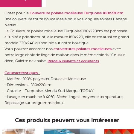
e
d
e
c
Optez pour la
Couverture polaire moelleuse Turquoise 180x220cm
,
h
a
une couverture toute douce idéale pour vos longues soirées Canapé ,
i
Netflix...
s
e
La Couverture polaire moelleuse Turquoise 180x220cm est proposée
m
a
a l'unité a prix discount, elle mesure 180x220, elle existe aussi en grand
r
modèle 220x240 disponible sur notre boutique
i
a
Vous pourrez accorder nos
couvertures polaires moelleuses
avec
g
e
notre large choix de linge de maison dans le même coloris : Coussin
déco, Galette de chaise,
Rideaux isolants et occultants
L
a
n
Caracactéristiques :
t
e
- Matière : 100% polyester Douce et Moelleuse
r
- Dimensions : 180x220cm
n
e
- Couleur : Turquoise, Mer du Sud Marque TODAY
v
o
-
Lavage en machine à 40°C
,
Sèche-linge à moyenne température
,
l
Repassage sur programme doux
a
n
t
e
e
Ces produits peuvent vous intéresser
t
f
l
o