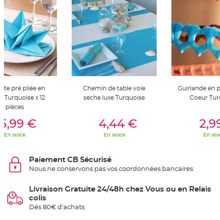
t
t
a
n
t
e
N
o
e
u
d
h
o
ette pré pliée en
Chemin de table voie
Guirlande en p
u
s
r Turquoise x 12
seche luxe Turquoise
Coeur Tur
s
pièces
e
d
er Au Panier
Ajouter Au Panier
Ajouter A
e
5,99 €
4,44 €
2,9
c
h
En stock
En stock
En sto
a
i
s
e
Paiement CB Sécurisé
d
e
Nous ne conservons pas vos coordonnées bancaires
M
a
r
Livraison Gratuite 24/48h chez Vous ou en Relais
i
a
colis
g
Dès 80€ d'achats
e