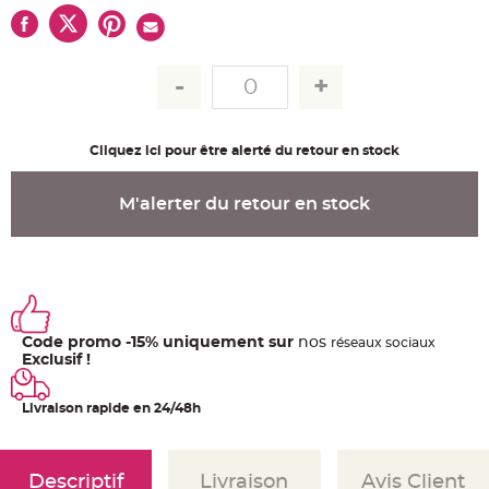
u
m
B
a
n
d
e
r
o
l
Cliquez ici pour être alerté du retour en stock
e
e
t
g
M'alerter du retour en stock
u
i
r
l
a
n
d
e
m
a
r
Code promo -15% uniquement sur
nos
ré
seaux
sociaux
i
Exclusif !
a
g
e
Livraison rapide en 24/48h
H
o
u
s
Descriptif
Livraison
Avis Client
s