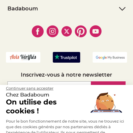
- Conditions Générales de Vente
e
- Retourner un article
n
- RGPD
Badaboum
t
u
- Paiement Sécurisé
- Règles de confidentialité
- Qui somme-nous ?
r
e
- Paiement en Plusieurs fois
- Cookies
- Obtenez des Remises
M
a
- Marques
- Plan du site
- Livraison Rapide 24h
r
i
- Mandat Administratif
a
g
e
- Recrutement
D
é
c
o
Inscrivez-vous à notre newsletter
r
a
t
Inscription
Continuer sans accepter
i
Chez Badaboum
o
On utilise des
n
t
Espace Pro
cookies !
a
b
Demander un devis
Pour le bon fonctionnement de notre site, vous ne trouvez ici
l
e
que des cookies générés par nos partenaires dédiés à
m
l'expérience de l'utilisateur. Ils nous permettent de