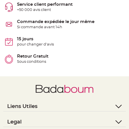
S
Service client performant
u
s
+50 000 avis client
p
e
n
Commande expédiée le jour même
s
i
Si commande avant 14h
o
n
b
15 jours
o
u
pour changer d'avis
l
e
p
Retour Gratuit
a
p
Sous conditions
i
e
r
T
a
p
i
s
d
e
s
Liens Utiles
a
l
- Questions / Réponses
l
e
- Nous contacter
Legal
e
t
- Suivre une commande
T