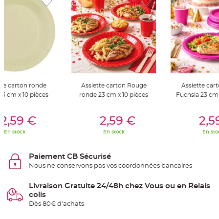
S
u
s
p
e
n
s
i
o
n
b
o
u
l
tte carton ronde
Assiette carton Rouge
Assiette car
e
p
 23 cm x 10 pièces
ronde 23 cm x 10 pièces
Fuchsia 23 cm 
a
p
i
er Au Panier
Ajouter Au Panier
Ajouter A
e
2,59 €
2,59 €
2,5
r
En stock
En stock
En sto
T
a
p
i
Paiement CB Sécurisé
s
Nous ne conservons pas vos coordonnées bancaires
d
e
s
a
Livraison Gratuite 24/48h chez Vous ou en Relais
l
colis
l
e
Dès 80€ d'achats
e
t
T