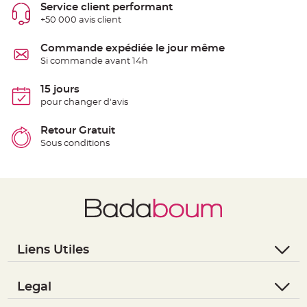
Service client performant
e
n
+50 000 avis client
t
u
r
Commande expédiée le jour même
e
M
Si commande avant 14h
a
r
i
15 jours
a
g
pour changer d'avis
e
Retour Gratuit
D
é
Sous conditions
c
o
r
a
t
i
o
n
t
Liens Utiles
a
- Questions / Réponses
b
l
- Nous contacter
Legal
e
- Suivre une commande
m
- Conditions Générales de Vente