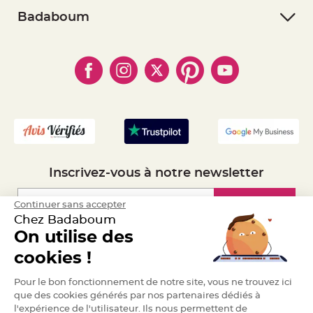
a
- Retourner un article
- RGPD
Badaboum
r
- Paiement Sécurisé
i
- Règles de confidentialité
- Qui somme-nous ?
a
- Paiement en Plusieurs fois
- Cookies
- Obtenez des Remises
g
- Marques
- Plan du site
e
- Livraison Rapide 24h
- Mandat Administratif
B
o
- Recrutement
u
g
e
o
i
r
s
e
Inscrivez-vous à notre newsletter
t
P
h
o
Inscription
Continuer sans accepter
t
Chez Badaboum
o
p
On utilise des
h
o
Espace Pro
r
cookies !
e
s
Demander un devis
Pour le bon fonctionnement de notre site, vous ne trouvez ici
B
que des cookies générés par nos partenaires dédiés à
o
u
l'expérience de l'utilisateur. Ils nous permettent de