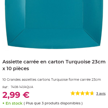
e
A
r
t
i
c
l
e
L
u
m
i
n
e
u
x
Skip
B
to
a
Assiette carrée en carton Turquoise 23cm
the
l
beginning
l
x 10 pièces
o
of
n
the
m
a
images
10 Grandes assiettes cartons Turquoise forme carrée 23cm
r
gallery
i
a
7408-141/AQUA
Ref :
g
e
2,99 €
3
avis
&
H
é
En stock
l
( Plus que 3 produits disponibles )
i