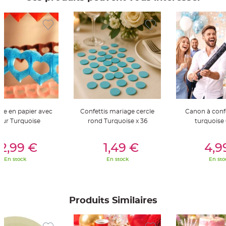
t
t
a
n
t
e
N
o
e
u
d
h
o
u
s
s
e
de en papier avec
Confettis mariage cercle
Canon à conf
d
ur Turquoise
rond Turquoise x 36
turquoise
e
c
h
er Au Panier
Ajouter Au Panier
Ajouter A
a
2,99 €
1,49 €
4,9
i
s
e
En stock
En stock
En sto
d
e
M
a
r
i
Produits Similaires
a
g
e