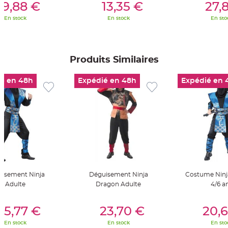
S
19,88 €
13,35 €
27,
u
s
En stock
En stock
En sto
p
e
n
s
i
o
Produits Similaires
n
b
o
u
é en 48h
Expédié en 48h
Expédié en 
l
e
p
a
p
i
e
r
T
a
p
i
s
d
isement Ninja
Déguisement Ninja
Costume Ninj
e
Adulte
Dragon Adulte
4/6 a
s
a
l
er Au Panier
Ajouter Au Panier
Ajouter A
l
25,77 €
23,70 €
20,
e
e
t
En stock
En stock
En sto
T