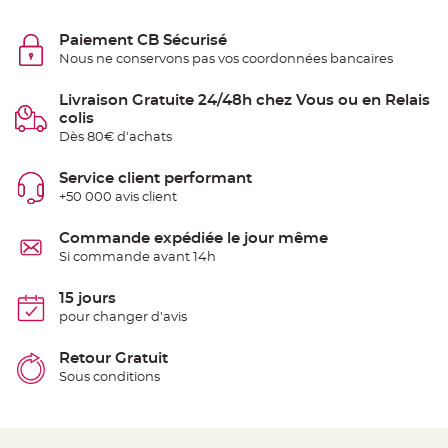
e
n
t
Paiement CB Sécurisé
u
Nous ne conservons pas vos coordonnées bancaires
r
e
M
a
Livraison Gratuite 24/48h chez Vous ou en Relais
r
colis
i
a
Dès 80€ d'achats
g
e
Service client performant
D
+50 000 avis client
é
c
Commande expédiée le jour même
o
Si commande avant 14h
r
a
t
15 jours
i
pour changer d'avis
o
n
Retour Gratuit
t
a
Sous conditions
b
l
e
m