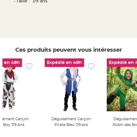
Taille : 7/9 ans
t
t
a
n
t
e
N
o
e
u
d
h
Ces produits peuvent vous intéresser
o
u
s
é en 48h
Expédié en 48h
Expédié en 
s
e
d
e
c
h
a
i
s
e
d
e
M
a
r
i
isement Garçon
Déguisement Garçon
Déguisemen
a
 Boy 7/9 Ans
Pirate Bleu 7/9 ans
Robin des Boi
g
e
er Au Panier
Ajouter Au Panier
Ajouter A