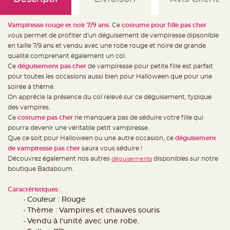
e
d
e
c
Vampiresse rouge et noir 7/9 ans.
Ce
costume pour fille pas cher
h
a
vous permet de profiter d'un déguisement de vampiresse dipsonible
i
s
en taille 7/9 ans et vendu avec une robe rouge et noire de grande
e
qualité comprenant également un col.
m
a
Ce
déguisement pas cher
de vampiresse pour petite fille est parfait
r
i
pour toutes les occasions aussi bien pour Halloween que pour une
a
soirée à thème.
g
e
On apprécie la présence du col relevé sur ce déguisement, typique
des vampires.
L
a
Ce
costume pas cher
ne manquera pas de séduire votre fille qui
n
pourra devenir une véritable petit vampiresse.
t
e
Que ce soit pour Halloween ou une autre occasion, ce
déguisement
r
n
de vampiresse pas cher
saura vous séduire !
e
Découvrez également nos autres
disponibles sur notre
déguisements
v
o
boutique Badaboum.
l
a
n
Caractéristiques :
t
e
Couleur : Rouge
e
t
Thème : Vampires et chauves souris
f
Vendu à l'unité avec une robe.
l
o