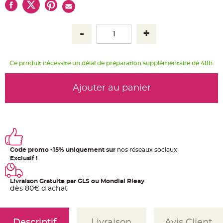
u
m
B
a
n
d
e
r
o
Ce produit nécessite un délai de préparation supplémentaire de 48h.
l
e
e
t
Ajouter au panier
g
u
i
r
l
a
n
d
e
m
a
Code promo -15% uniquement sur
nos réseaux sociaux
r
Exclusif !
i
a
g
e
Livraison Gratuite par GLS ou Mondial Rleay
dès 80€ d'achat
H
o
u
s
s
Descriptif
Livraison
Avis Client