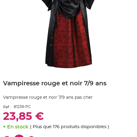
e
A
r
t
i
c
l
e
L
u
m
i
n
e
u
x
B
Skip
a
to
l
Vampiresse rouge et noir 7/9 ans
the
l
o
beginning
n
of
m
Vampiresse rouge et noir 7/9 ans pas cher
a
the
r
images
i
81239-PC
Ref :
gallery
a
g
23,85 €
e
&
H
En stock
( Plus que 176 produits disponibles )
é
l
i