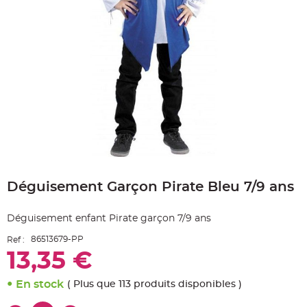
e
A
r
t
i
c
l
e
L
u
m
i
n
e
u
x
B
Skip
a
to
l
Déguisement Garçon Pirate Bleu 7/9 ans
the
l
o
beginning
n
of
m
Déguisement enfant Pirate garçon 7/9 ans
a
the
r
images
i
86513679-PP
Ref :
gallery
a
g
13,35 €
e
&
H
En stock
( Plus que 113 produits disponibles )
é
l
i