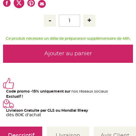
u
m
B
a
n
d
e
r
o
Ce produit nécessite un délai de préparation supplémentaire de 48h.
l
e
e
t
Ajouter au panier
g
u
i
r
l
a
n
d
e
m
a
Code promo -15% uniquement sur
nos réseaux sociaux
r
Exclusif !
i
a
g
e
Livraison Gratuite par GLS ou Mondial Rleay
dès 80€ d'achat
H
o
u
s
s
Descriptif
Livraison
Avis Client