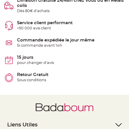
Livraison Gratuite 24/48h chez Vous ou en Relais
t
colis
t
a
Dès 80€ d'achats
n
t
e
Service client performant
+50 000 avis client
N
o
e
u
Commande expédiée le jour même
d
Si commande avant 14h
h
o
u
s
15 jours
s
pour changer d'avis
e
d
e
c
Retour Gratuit
h
Sous conditions
a
i
s
e
d
e
M
a
r
i
a
g
e
Liens Utiles