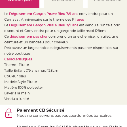
e
d
e
c
Le
Déguisement Garçon Pirate Bleu 7/9 ans
conviendra pour un
h
a
Carnaval, Anniversaire sur le theme des P
irates
i
s
Le
Déguisement Garçon Pirate Bleu 7/9 ans
est vendu a l'unité a prix
e
discount et Conviendra pour un garçonde taille maxi 128cm
m
a
Ce
déguisement pas cher
comprend un une chemise , un gilet, une
r
i
ceinture et un bandeau pour cheveux
a
Retrouvez un large choix de déguisements pas cher disponibles sur
g
e
notre boutique
Caractéristiques
L
a
Theme : Pirate
n
Taille Enfant 7/9 ans maxi 128cm
t
e
Couleur bleu
r
n
Modele Style Pirate
e
Matière 100% polyester
v
o
Laver a la main
l
a
Vendu a l'unité
n
t
e
Paiement CB Sécurisé
e
t
Nous ne conservons pas vos coordonnées bancaires
f
l
o