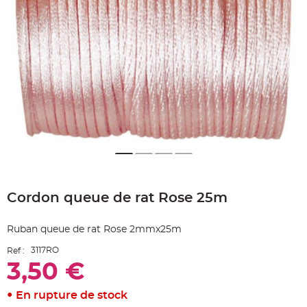
e
A
r
t
i
c
l
e
L
u
m
i
n
e
u
x
B
a
Skip
l
to
l
o
Cordon queue de rat Rose 25m
the
n
beginning
m
a
of
r
Ruban queue de rat Rose 2mmx25m
the
i
images
a
3117RO
Ref :
g
gallery
e
3,50 €
&
H
é
l
En rupture de stock
i