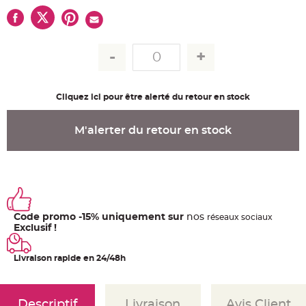
u
m
B
a
n
d
e
r
o
l
Cliquez ici pour être alerté du retour en stock
e
e
t
g
M'alerter du retour en stock
u
i
r
l
a
n
d
e
m
a
r
Code promo -15% uniquement sur
nos
ré
seaux
sociaux
i
Exclusif !
a
g
e
Livraison rapide en 24/48h
H
o
u
s
s
Descriptif
Livraison
Avis Client