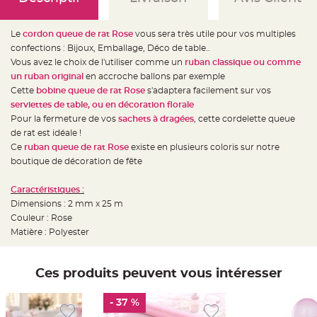
e
d
e
c
Le
cordon queue de rat Rose
vous sera très utile pour vos multiples
h
a
confections : Bijoux, Emballage, Déco de table..
i
s
Vous avez le choix de l'utiliser comme un
ruban classique ou comme
e
un ruban original
en accroche ballons par exemple
m
a
Cette
bobine queue de rat Rose
s'adaptera facilement sur vos
r
i
serviettes de table, ou en décoration florale
a
Pour la fermeture de vos
sachets à dragées
, cette cordelette queue
g
e
de rat est idéale !
Ce
ruban queue de rat Rose
existe en plusieurs coloris sur notre
L
a
boutique de décoration de fête
n
t
e
Caractéristiques :
r
n
Dimensions : 2 mm x 25 m
e
Couleur : Rose
v
o
Matière : Polyester
l
a
n
t
e
Ces produits peuvent vous intéresser
e
t
f
- 37 %
l
o