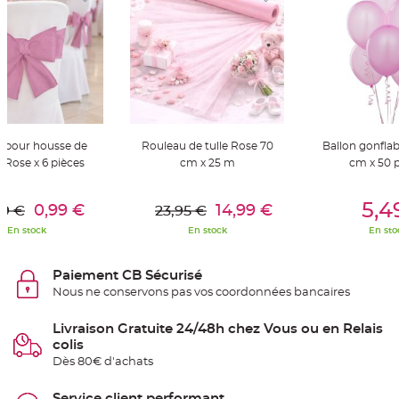
t
t
a
n
t
e
N
o
e
u
d
h
 pour housse de
Rouleau de tulle Rose 70
Ballon gonflab
o
 Rose x 6 pièces
cm x 25 m
cm x 50 
u
s
s
er Au Panier
Ajouter Au Panier
Ajouter A
e
5,4
d
0,99 €
14,99 €
99 €
23,95 €
e
c
En stock
En stock
En sto
h
a
i
s
Paiement CB Sécurisé
e
d
Nous ne conservons pas vos coordonnées bancaires
e
M
a
Livraison Gratuite 24/48h chez Vous ou en Relais
r
colis
i
a
Dès 80€ d'achats
g
e
Service client performant