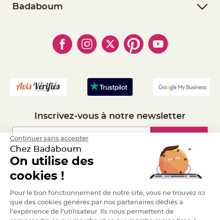
- Retourner un article
- RGPD
Badaboum
e
n
- Paiement Sécurisé
t
- Règles de confidentialité
- Qui somme-nous ?
u
- Paiement en Plusieurs fois
r
- Cookies
- Obtenez des Remises
e
- Marques
M
- Plan du site
- Livraison Rapide 24h
a
r
- Mandat Administratif
i
a
- Recrutement
g
e
D
é
c
Inscrivez-vous à notre newsletter
o
r
a
Inscription
Continuer sans accepter
t
Chez Badaboum
i
On utilise des
o
n
Espace Pro
cookies !
t
a
Demander un devis
b
Pour le bon fonctionnement de notre site, vous ne trouvez ici
l
que des cookies générés par nos partenaires dédiés à
e
l'expérience de l'utilisateur. Ils nous permettent de
m