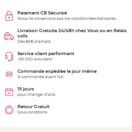
e
n
t
Paiement CB Sécurisé
u
r
Nous ne conservons pas vos coordonnées bancaires
e
M
a
Livraison Gratuite 24/48h chez Vous ou en Relais
r
i
colis
a
Dès 80€ d'achats
g
e
Service client performant
D
+50 000 avis client
é
c
o
Commande expédiée le jour même
r
Si commande avant 14h
a
t
15 jours
i
pour changer d'avis
o
n
t
Retour Gratuit
a
Sous conditions
b
l
e
m