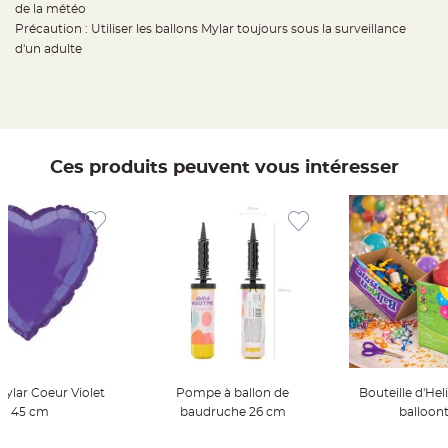
t
de la météo
t
Précaution : Utiliser les ballons Mylar toujours sous la surveillance
a
n
d'un adulte
t
e
N
o
e
u
d
h
Ces produits peuvent vous intéresser
o
u
s
s
e
d
e
c
h
a
i
s
e
d
e
M
a
r
i
Mylar Coeur Violet
Pompe à ballon de
Bouteille d'Hel
a
g
45 cm
baudruche 26 cm
balloon
e
er Au Panier
Ajouter Au Panier
Ajouter A