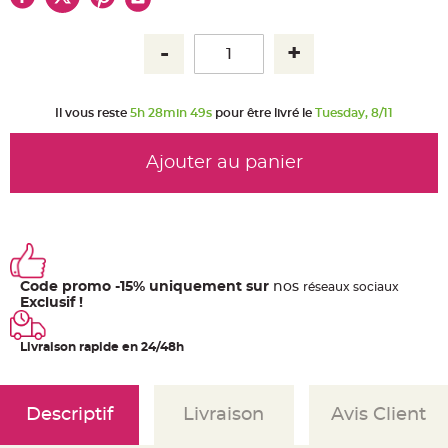
u
m
B
a
n
d
e
r
Il vous reste
5h 28min 49s
pour être livré le
Tuesday, 8/11
o
l
e
e
Ajouter au panier
t
g
u
i
r
l
a
n
d
e
Code promo -15% uniquement sur
nos
ré
seaux
sociaux
m
a
Exclusif !
r
i
a
Livraison rapide en 24/48h
g
e
H
o
Descriptif
Livraison
Avis Client
u
s
s