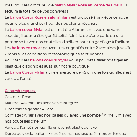
e
d
Idéal pour les Amoureux le
ballon Mylar Rose en forme de Coeur
! Il
e
séduira la totalité de vos convives !
c
h
Le
ballon Coeur Rose
en aluminium
est proposé à prix économique
a
i
pour le plus grand bonheur de nos clients réguliers !
s
Le
ballon coeur Mylar
est en matière Aluminium avec une valve
e
m
soudée , il pourra être gonflé soit à l'air à l'aide d'une paille ou une
a
r
pompe soit avec nos bouteilles d'hélium pour un gonflage à l'hélium
i
Les
ballons en mylar
peuvent rester gonflés entre 2 semaines jusqu'à
a
g
2 mois si les conditions météorologiques sont bonnes
e
Pour tenir les
ballons coeurs mylar
vous pourrez utliser nos tiges en
L
plastique disponibles aussi sur notre boutique
a
Le
ballon Coeur Mylar
à une envergure de 45 cm une fois gonflé, il est
n
t
vendu à l'unité
e
r
n
Caractéristiques :
e
v
Couleur : Rose
o
l
Matière : Aluminium avec valve integrée
a
Dimensions gonflé : 45 cm
n
t
Gonflage : A l'air avec nos pailles ou avec une pompe / A l'hélium avec
e
e
nos bouteilles d'hélium
t
Vendu à l'unité non gonflé en sachet plastique luxe
f
l
Durée de vie du ballon : Entre 2 semaines jusqu'a 2 mois en fonction
o