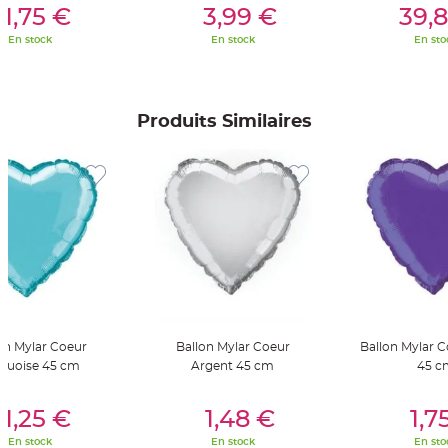
S
1,75 €
3,99 €
39,
u
s
En stock
En stock
En sto
p
e
n
s
i
o
n
Produits Similaires
b
o
u
l
e
p
a
p
i
e
r
T
a
p
i
s
d
on Mylar Coeur
Ballon Mylar Coeur
Ballon Mylar C
e
s
quoise 45 cm
Argent 45 cm
45 c
a
l
l
er Au Panier
Ajouter Au Panier
Ajouter A
e
1,25 €
1,48 €
1,7
e
t
En stock
En stock
En sto
T