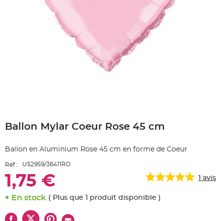
e
A
r
t
i
c
l
e
L
u
m
i
n
e
u
x
Skip
B
to
a
Ballon Mylar Coeur Rose 45 cm
the
l
beginning
l
o
of
n
Ballon en Aluminium Rose 45 cm en forme de Coeur
the
m
a
images
r
U52959/36411RO
Ref :
gallery
i
a
1,75 €
1
avis
g
e
&
En stock
( Plus que 1 produit disponible )
H
é
l
i