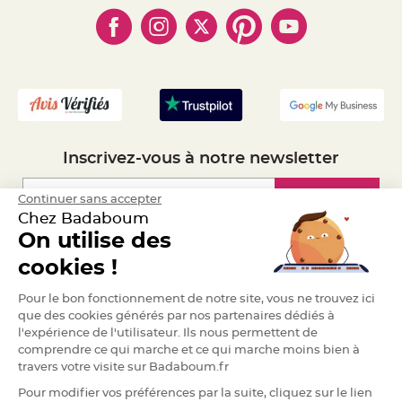
- Cookies
- Obtenez des Remises
e
- Marques
n
- Plan du site
- Livraison Rapide 24h
t
u
- Mandat Administratif
r
e
- Recrutement
M
a
r
i
a
g
e
Inscrivez-vous à notre newsletter
D
é
Inscription
Continuer sans accepter
c
o
Chez Badaboum
r
On utilise des
a
Espace Pro
t
cookies !
i
o
Demander un devis
Pour le bon fonctionnement de notre site, vous ne trouvez ici
n
que des cookies générés par nos partenaires dédiés à
t
l'expérience de l'utilisateur. Ils nous permettent de
a
comprendre ce qui marche et ce qui marche moins bien à
b
travers votre visite sur Badaboum.fr
l
e
Pour modifier vos préférences par la suite, cliquez sur le lien
m