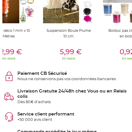
t
t
a
n
t
e
N
al déco 1 mm x 10
Suspension Boule Plume
Bolduc pas 
o
Mètres
10 cm
en bob
e
u
d
er Au Panier
Ajouter Au Panier
Ajouter A
h
2,99 €
5,99 €
0,9
o
u
s
En stock
En stock
En sto
s
e
d
e
Paiement CB Sécurisé
c
h
Nous ne conservons pas vos coordonnées bancaires
a
i
s
Livraison Gratuite 24/48h chez Vous ou en Relais
e
colis
d
e
Dès 80€ d'achats
M
a
r
Service client performant
i
a
+50 000 avis client
g
e
Commande expédiée le jour même