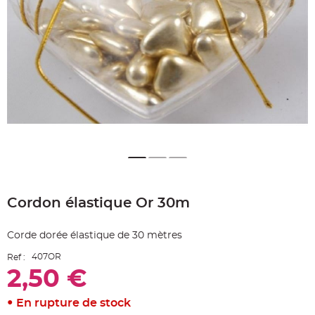
e
A
r
t
i
c
l
e
L
u
m
i
n
e
u
x
B
a
Skip
l
to
l
o
Cordon élastique Or 30m
the
n
beginning
m
a
of
r
Corde dorée élastique de 30 mètres
the
i
images
a
407OR
Ref :
g
gallery
e
2,50 €
&
H
é
l
En rupture de stock
i