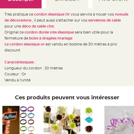
e
d
e
c
Très pratique ce
cordon élastique Or
vous servira à nouer vos
noeuds
h
a
de décorations
, il peut aussi s'attacher sur vos
serviettes de table
i
s
pour une
déco de table chic
e
Original ce
cordon dorée très élastique
sera bien utile pour la
m
a
fermeture de
boite à dragées mariage
r
i
Le cordon elastique or
est vendu en bobine de 30 mètres à prix
a
discount
g
e
Caractéristiques :
L
a
Longueur du cordon : 30 mètres
n
Couleur : Or
t
e
Vendu à l'unité
r
n
e
v
o
Ces produits peuvent vous intéresser
l
a
n
t
e
e
t
f
l
o