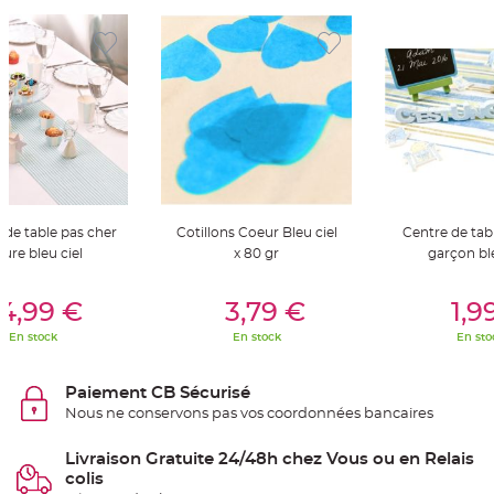
t
t
a
n
t
e
N
o
e
u
d
h
o
u
s
s
de table pas cher
Cotillons Coeur Bleu ciel
Centre de tabl
e
yure bleu ciel
x 80 gr
garçon ble
d
e
c
er Au Panier
Ajouter Au Panier
Ajouter A
h
4,99 €
3,79 €
1,9
a
i
s
En stock
En stock
En sto
e
d
e
M
Paiement CB Sécurisé
a
Nous ne conservons pas vos coordonnées bancaires
r
i
a
g
Livraison Gratuite 24/48h chez Vous ou en Relais
e
colis