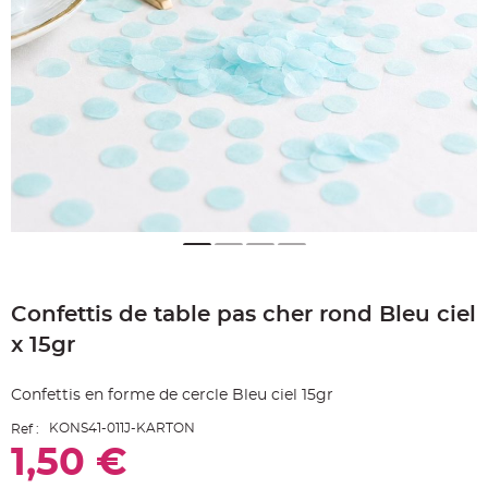
e
A
r
t
i
c
l
e
L
u
m
i
n
e
u
x
B
a
Skip
l
to
l
o
Confettis de table pas cher rond Bleu ciel
the
n
beginning
m
x 15gr
a
of
r
the
i
images
a
Confettis en forme de cercle Bleu ciel 15gr
g
gallery
e
&
KONS41-011J-KARTON
Ref :
H
1,50 €
é
l
i