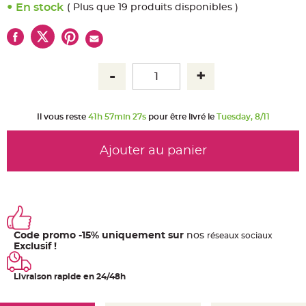
u
En stock
( Plus que 19 produits disponibles )
m
B
a
n
d
e
r
o
l
e
e
t
Il vous reste
41h 57min 26s
pour être livré le
Tuesday, 8/11
g
u
i
r
Ajouter au panier
l
a
n
d
e
m
a
r
i
a
Code promo -15% uniquement sur
nos
ré
seaux
sociaux
g
e
Exclusif !
H
o
Livraison rapide en 24/48h
u
s
s