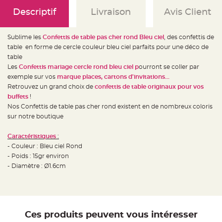
e
d
Descriptif
Livraison
Avis Client
e
c
h
a
Sublime les
Confettis de table pas cher rond Bleu ciel
, des confettis de
i
s
table en forme de cercle couleur bleu ciel parfaits pour une déco de
e
m
table
a
Les
Confettis mariage cercle rond bleu ciel p
ourront se coller par
r
i
exemple sur vos
marque places, cartons d'invitations...
a
g
Retrouvez un grand choix de
confettis de table originaux pour vos
e
buffets
!
Nos Confettis de table pas cher rond existent en de nombreux coloris
L
a
sur notre boutique
n
t
e
Caractéristiques
:
r
n
- Couleur : Bleu ciel Rond
e
v
- Poids : 15gr environ
o
- Diamètre : Ø1.6cm
l
a
n
t
e
e
t
f
Ces produits peuvent vous intéresser
l
o