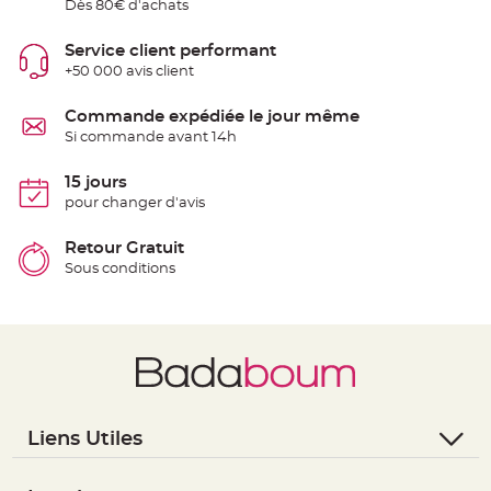
Dès 80€ d'achats
S
u
s
p
Service client performant
e
+50 000 avis client
n
s
i
o
Commande expédiée le jour même
n
Si commande avant 14h
b
o
u
l
15 jours
e
pour changer d'avis
p
a
p
i
Retour Gratuit
e
Sous conditions
r
T
a
p
i
s
d
e
s
a
l
Liens Utiles
l
e
e
- Questions / Réponses
t
T