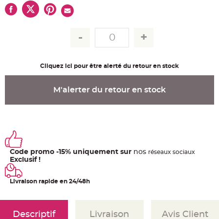
u
m
B
a
n
d
e
r
o
l
Cliquez ici pour être alerté du retour en stock
e
e
t
g
M'alerter du retour en stock
u
i
r
l
a
n
d
e
m
a
Code promo -15% uniquement sur
nos
ré
seaux
sociaux
r
i
Exclusif !
a
g
e
Livraison rapide en 24/48h
H
o
u
s
Descriptif
Livraison
Avis Client
s