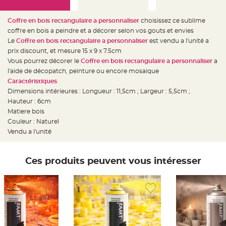
e
d
e
c
Coffre en bois rectangulaire a personnaliser
choisissez ce sublime
h
coffre en bois a peindre et a décorer selon vos gouts et envies
a
i
Le
Coffre en bois rectangulaire a personnaliser
est vendu a l'unité a
s
e
prix discount, et mesure 15 x 9 x 7.5cm
m
Vous pourrez décorer le
Coffre en bois rectangulaire a personnaliser
a
a
r
l'aide de décopatch, peinture ou encore mosaique
i
a
Caractéristiques
g
Dimensions intérieures : Longueur : 11,5cm ; Largeur : 5,5cm ;
e
Hauteur : 6cm
L
Matiere bois
a
n
Couleur : Naturel
t
Vendu a l'unité
e
r
n
e
v
Ces produits peuvent vous intéresser
o
l
a
n
t
e
e
t
f
l
o