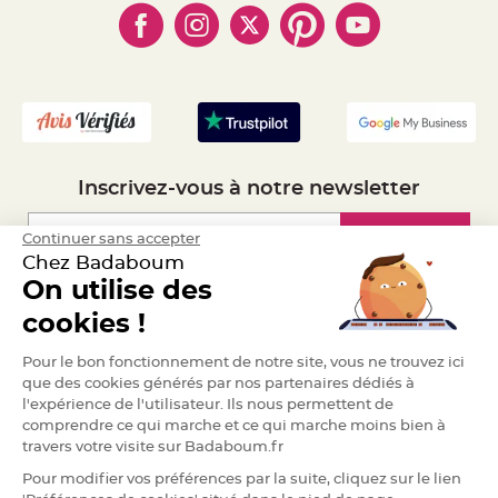
e
- Marques
- Plan du site
- Livraison Rapide 24h
n
t
u
- Mandat Administratif
r
e
- Recrutement
M
a
r
i
a
g
e
Inscrivez-vous à notre newsletter
D
é
Inscription
Continuer sans accepter
c
Chez Badaboum
o
On utilise des
r
a
Espace Pro
cookies !
t
i
Demander un devis
o
Pour le bon fonctionnement de notre site, vous ne trouvez ici
n
que des cookies générés par nos partenaires dédiés à
t
l'expérience de l'utilisateur. Ils nous permettent de
a
comprendre ce qui marche et ce qui marche moins bien à
b
travers votre visite sur Badaboum.fr
l
e
Pour modifier vos préférences par la suite, cliquez sur le lien
m