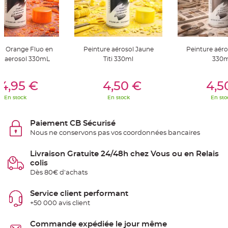
t
t
a
n
t
e
re Orange Fluo en
Peinture aérosol Jaune
Peinture aér
N
o
 aerosol 330mL
Titi 330ml
330m
e
u
d
er Au Panier
Ajouter Au Panier
Ajouter A
h
4,95 €
4,50 €
4,5
o
u
En stock
En stock
En sto
s
s
e
d
Paiement CB Sécurisé
e
c
Nous ne conservons pas vos coordonnées bancaires
h
a
i
Livraison Gratuite 24/48h chez Vous ou en Relais
s
e
colis
d
Dès 80€ d'achats
e
M
a
r
Service client performant
i
+50 000 avis client
a
g
e
Commande expédiée le jour même