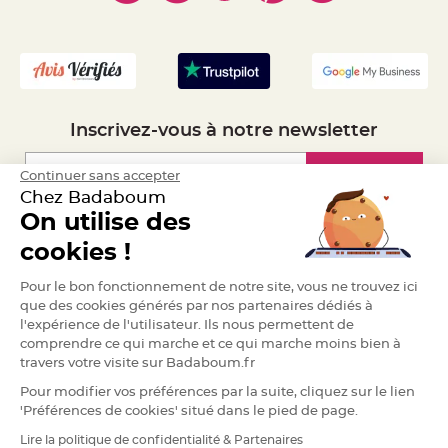
- Mandat Administratif
a
r
- Recrutement
i
a
g
e
Inscrivez-vous à notre newsletter
B
o
u
g
Inscription
Continuer sans accepter
e
o
Chez Badaboum
i
On utilise des
r
s
Espace Pro
e
cookies !
t
P
h
Demander un devis
Pour le bon fonctionnement de notre site, vous ne trouvez ici
o
t
que des cookies générés par nos partenaires dédiés à
o
l'expérience de l'utilisateur. Ils nous permettent de
p
h
comprendre ce qui marche et ce qui marche moins bien à
o
r
travers votre visite sur Badaboum.fr
e
s
Pour modifier vos préférences par la suite, cliquez sur le lien
'Préférences de cookies' situé dans le pied de page.
B
o
Lire la politique de confidentialité & Partenaires
u
RGPD