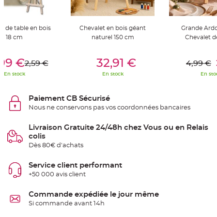
S
u
s
p
e
t de table en bois
Chevalet en bois géant
Grande Ardo
n
18 cm
naturel 150 cm
Chevalet d
s
i
o
er Au Panier
Ajouter Au Panier
Ajouter A
n
99 €
32,91 €
b
2,59 €
4,99 €
o
u
En stock
En stock
En sto
l
e
p
a
Paiement CB Sécurisé
p
Nous ne conservons pas vos coordonnées bancaires
i
e
r
Livraison Gratuite 24/48h chez Vous ou en Relais
T
colis
a
Dès 80€ d'achats
p
i
s
d
Service client performant
e
+50 000 avis client
s
a
l
l
Commande expédiée le jour même
e
Si commande avant 14h
e
t
T