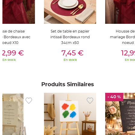
t
t
a
n
t
e
N
sse de chaise
Set de table en papier
Housse de
o
e Bordeaux avec
intissé Bordeaux rond
mariage Bord
e
u
noeud X10
34cm x50
noeud 
d
er Au Panier
Ajouter Au Panier
Ajouter A
h
12,99 €
7,45 €
12,
o
u
s
En stock
En stock
En sto
s
e
d
e
c
h
Produits Similaires
a
i
s
e
- 40 %
d
e
M
a
r
i
a
g
e