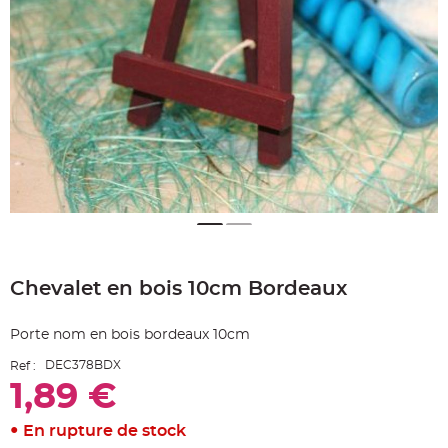
e
A
r
t
i
c
l
e
L
u
m
i
n
e
u
x
B
a
Skip
l
to
l
o
Chevalet en bois 10cm Bordeaux
the
n
beginning
m
a
of
r
Porte nom en bois bordeaux 10cm
the
i
images
a
DEC378BDX
Ref :
g
gallery
e
1,89 €
&
H
é
l
En rupture de stock
i