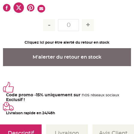
u
m
B
a
n
d
e
r
o
l
Cliquez ici pour être alerté du retour en stock
e
e
t
g
M'alerter du retour en stock
u
i
r
l
a
n
d
e
m
a
r
Code promo -15% uniquement sur
nos
ré
seaux
sociaux
i
Exclusif !
a
g
e
Livraison rapide en 24/48h
H
o
u
s
s
Descriptif
Livraison
Avis Client