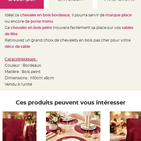
e
d
e
c
Idéal ce
chevalet en bois bordeaux
, il pourra servir de
marque place
h
a
ou encore de
porte menu
i
s
Ce
chevalet en bois peint
trouvera facilement sa place sur vos
tables
e
de fête
m
a
Retrouvez un grand choix de chevalets en bois pas cher pour votre
r
i
déco de table
a
g
e
Caractéristiques :
Couleur : Bordeaux
L
a
Matière : Bois peint
n
Dimensions : h10cm x6cm
t
e
Vendu à l'unité
r
n
e
v
o
Ces produits peuvent vous intéresser
l
a
n
t
e
e
t
f
l
o