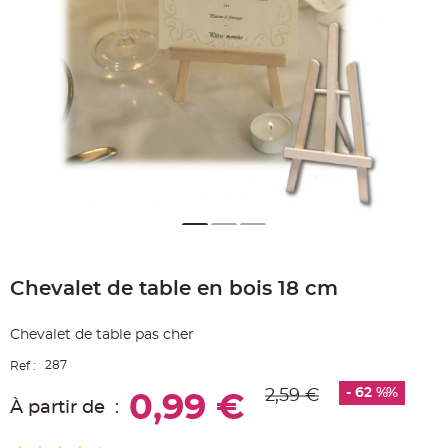
e
A
r
t
i
c
l
e
L
u
m
i
n
e
u
x
B
a
Skip
l
to
l
o
Chevalet de table en bois 18 cm
the
n
beginning
m
a
of
r
Chevalet de table pas cher
the
i
images
a
287
Ref :
g
gallery
e
&
- 62 %%
2,59 €
0,99 €
H
À partir de
é
l
i