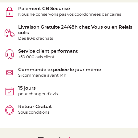
t
t
Paiement CB Sécurisé
a
n
Nous ne conservons pas vos coordonnées bancaires
t
e
Livraison Gratuite 24/48h chez Vous ou en Relais
N
colis
o
e
Dès 80€ d'achats
u
d
h
Service client performant
o
u
+50 000 avis client
s
s
e
Commande expédiée le jour même
d
e
Si commande avant 14h
c
h
a
15 jours
i
s
pour changer d'avis
e
d
e
Retour Gratuit
M
a
Sous conditions
r
i
a
g
e