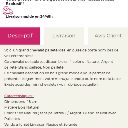
e
Exclusif !
d
e
c
h
Livraison rapide en 24/48h
a
i
s
e
m
Descriptif
Livraison
Avis Client
a
r
i
a
g
Voici un grand chevalet pailleté idéal en guise de porte nom lors de
e
vos cérémonies !
L
Ce chevalet de table est disponible en 4 coloris : Naturel, Argent
a
pailleté, Blanc pailleté, Noir pailleté
n
t
Ce chevalet décoration en bois grand modèle vous permet de
e
r
présenter élégamment votre menu,une photo ou le nom de la table..
n
Existe aussi des mini chevalets ( voir rubrique actuelle )
e
v
o
l
Caractéristiques :
a
Dimensions : 18 cm
n
t
Matière Bois Naturel
e
e
Coloris : en Naturel ( sans paillettes ) / Argent BLanc et Noir avec
t
Paillettes
f
l
Vendu à l'unité Livraison Rapide et Soignée
o