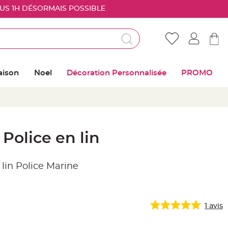
OUS 1H DÉSORMAIS POSSIBLE
Déjà client ?
Connectez vous pour retrouver vos coups de
aison
Noel
Décoration Personnalisée
PROMO
coeur
Me connecter
Mot de passe oublié ?
Police en lin
Nouveau client ?
lin Police Marine
Créer mon compte
1
avis