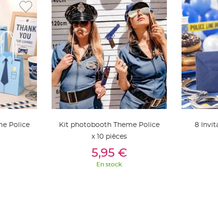
e Police
Kit photobooth Theme Police
8 Invi
x 10 pièces
ier
Ajouter Au Panier
Aj
5,95 €
En stock