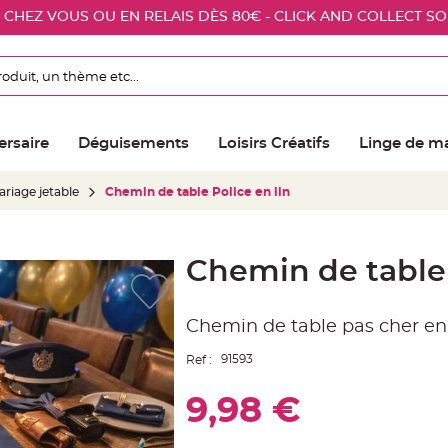
E CHEZ VOUS OU EN RELAIS DÈS 80€ - CLICK AND COLLECT S
ersaire
Déguisements
Loisirs Créatifs
Linge de m
riage jetable
Chemin de table Police en lin
Chemin de table 
Chemin de table pas cher en 
91593
Ref :
9,98 €