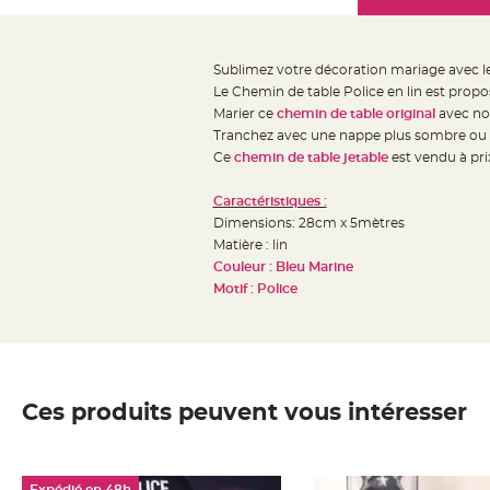
Mariage
the
Décoration
images
table
gallery
Sublimez votre décoration mariage avec l
mariage
Le Chemin de table Police en lin est propo
Bougeoirs
Marier ce
chemin de table original
avec no
et
Tranchez avec une nappe plus sombre ou plu
Ce
chemin de table jetable
est vendu à pri
Photophores
Bougie
Caractéristiques :
décoration
Dimensions: 28cm x 5mètres
Centre
Matière : lin
de
Couleur : Bleu Marine
Motif : Police
table
&
Vase
Mariage
Chemin
Ces produits peuvent vous intéresser
de
table
Mariage