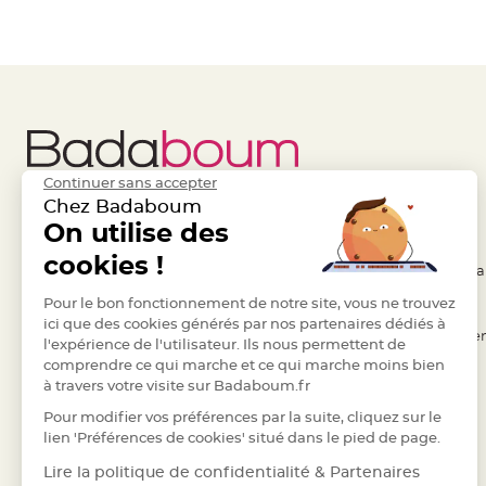
à
dragées
Contenant
Dragées
Plastique
Transparent
Contenant
Continuer sans accepter
à
Chez Badaboum
dragées
Liens Utiles
On utilise des
Legal
en
cookies !
tulle
- Questions / Réponses
- Conditions Généra
Contenant
- Nous contacter
Pour le bon fonctionnement de notre site, vous ne trouvez
- RGPD
à
ici que des cookies générés par nos partenaires dédiés à
- Suivre une commande
- Règles de confiden
l'expérience de l'utilisateur. Ils nous permettent de
dragées
comprendre ce qui marche et ce qui marche moins bien
- Retourner un article
- Cookies
en
à travers votre visite sur Badaboum.fr
verre
- Paiement Sécurisé
- Plan du site
Pour modifier vos préférences par la suite, cliquez sur le
Contenant
- Paiement en Plusieurs fois
lien 'Préférences de cookies' situé dans le pied de page.
à
- Marques
Lire la politique de confidentialité & Partenaires
dragées