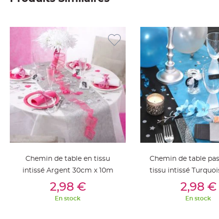
Deco
Paillette
et
Strass
Déco
Plume
Mariage
Fleurs
décoratives
Mariage
Marque
place
et
Chemin de table en tissu
Chemin de table pas
porte
intissé Argent 30cm x 10m
tissu intissé Turqu
nom
Ajouter Au Panier
Ajouter Au Pan
x 10m
2,98 €
2,98 €
Menu,
Carte
En stock
En stock
d'Invitation