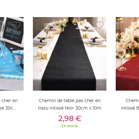
 cher en
Chemin de table pas cher en
Chemi
oise 30cm
tissu intissé Noir 30cm x 10m
intissé
ier
Ajouter Au Panier
Aj
2,98 €
En stock