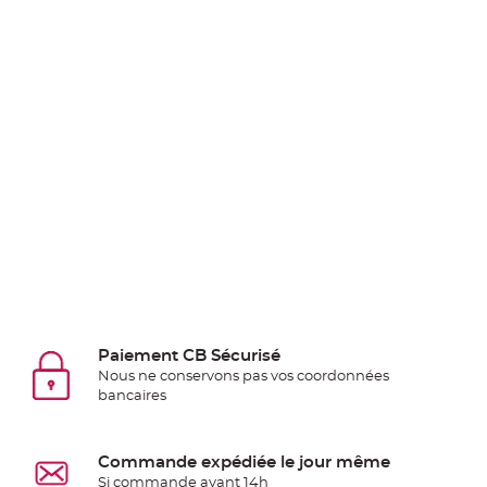
Pics
pour
Déco
Gateau
Rond
de
serviette
table
de
mariage
Contenant
Dragées
Mariage
Boite
Paiement CB Sécurisé
à
Nous ne conservons pas vos coordonnées
dragées
bancaires
Bourse
et
Commande expédiée le jour même
sac
Si commande avant 14h