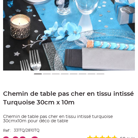
e
A
r
t
i
c
l
e
L
u
m
i
n
e
u
x
B
a
l
Skip
l
o
to
n
Chemin de table pas cher en tissu intissé
the
m
beginning
a
Turquoise 30cm x 10m
r
of
i
the
a
g
images
Chemin de table pas cher en tissu intissé turquoise
e
gallery
&
30cmx10m pour déco de table
H
é
331TQ/2810TQ
Ref :
l
i