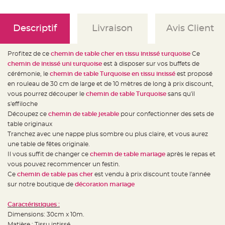
e
d
e
c
h
Descriptif
Livraison
Avis Client
a
i
s
e
Profitez de ce
chemin de table cher en tissu intissé turquoise
Ce
m
a
chemin de intissé uni turquoise
est à disposer sur vos buffets de
r
cérémonie, le
chemin de table Turquoise en tissu intissé
est proposé
i
a
en rouleau de 30 cm de large et de 10 mètres de long à prix discount,
g
e
vous pourrez découper le
chemin de table Turquoise
sans qu'il
s'effiloche
L
Découpez ce
chemin de table jetable
pour confectionner des sets de
a
n
table originaux
t
e
Tranchez avec une nappe plus sombre ou plus claire, et vous aurez
r
une table de fêtes originale.
n
e
Il vous suffit de changer ce
chemin de table mariage
après le repas et
v
o
vous pouvez recommencer un festin.
l
Ce
chemin de table pas cher
est vendu à prix discount toute l'année
a
n
sur notre boutique de
décoration mariage
t
e
e
Caractéristiques :
t
f
Dimensions: 30cm x 10m.
l
o
Matière : Tissu intissé