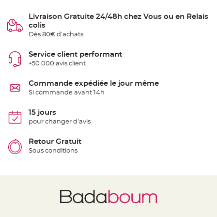
e
n
Livraison Gratuite 24/48h chez Vous ou en Relais
t
u
colis
r
Dès 80€ d'achats
e
M
a
r
Service client performant
i
+50 000 avis client
a
g
e
Commande expédiée le jour même
D
Si commande avant 14h
é
c
15 jours
o
pour changer d'avis
r
a
Retour Gratuit
t
i
Sous conditions
o
n
t
a
b
l
e
m