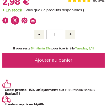
2,98 €
60
avis
u
m
En stock
( Plus que 83 produits disponibles )
B
a
n
d
e
r
o
l
e
e
t
g
u
Il vous reste
54h 8min 39s
pour être livré le
Tuesday, 8/11
i
r
l
a
Ajouter au panier
n
d
e
m
a
r
i
a
g
e
Code promo -15% uniquement sur
nos
ré
seaux
sociaux
H
Exclusif !
o
u
s
Livraison rapide en 24/48h
s