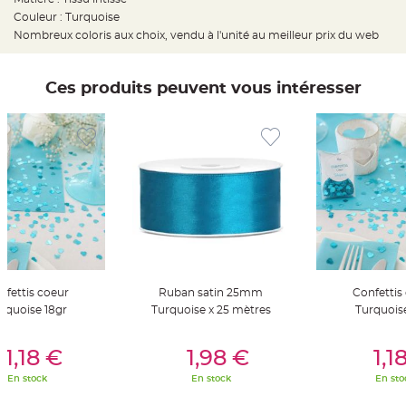
t
Couleur : Turquoise
t
a
Nombreux coloris aux choix, vendu à l'unité au meilleur prix du web
n
t
e
Ces produits peuvent vous intéresser
N
o
e
u
d
h
o
u
s
s
e
d
e
c
h
a
i
s
e
nfettis coeur
Ruban satin 25mm
Confettis
d
e
rquoise 18gr
Turquoise x 25 mètres
Turquois
M
a
r
er Au Panier
Ajouter Au Panier
Ajouter A
i
1,18 €
1,98 €
1,1
a
g
En stock
En stock
En sto
e