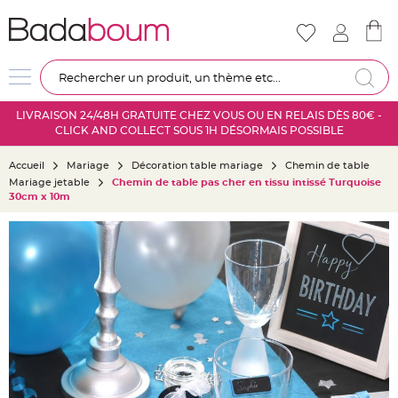
Nouveautés
Mariage
D
Re
é
c
LIVRAISON 24/48H GRATUITE CHEZ VOUS OU EN RELAIS DÈS 80€ -
o
CLICK AND COLLECT SOUS 1H DÉSORMAIS POSSIBLE
r
a
Accueil
Mariage
Décoration table mariage
Chemin de table
t
Mariage jetable
Chemin de table pas cher en tissu intissé Turquoise
i
30cm x 10m
o
n
Skip
s
to
a
the
l
end
l
of
e
the
m
images
a
gallery
r
i
a
g