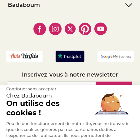
- Retourner un article
a
- RGPD
Badaboum
r
- Paiement Sécurisé
- Règles de confidentialité
- Qui somme-nous ?
i
- Paiement en Plusieurs fois
a
- Cookies
- Obtenez des Remises
g
- Marques
- Plan du site
- Livraison Rapide 24h
e
- Mandat Administratif
B
- Recrutement
o
u
g
e
o
i
r
s
Inscrivez-vous à notre newsletter
e
t
P
h
Inscription
Continuer sans accepter
o
t
Chez Badaboum
o
p
On utilise des
h
Espace Pro
o
cookies !
r
e
s
Demander un devis
Pour le bon fonctionnement de notre site, vous ne trouvez ici
que des cookies générés par nos partenaires dédiés à
B
o
l'expérience de l'utilisateur. Ils nous permettent de
u