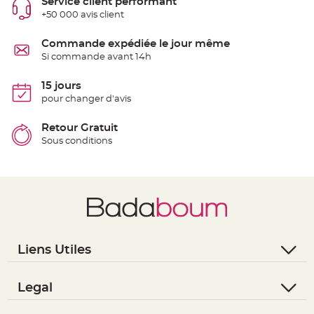
Service client performant
e
+50 000 avis client
n
t
u
r
Commande expédiée le jour même
e
Si commande avant 14h
M
a
r
i
15 jours
a
pour changer d'avis
g
e
Retour Gratuit
D
Sous conditions
é
c
o
r
a
t
i
o
n
Liens Utiles
t
a
- Questions / Réponses
b
- Nous contacter
Legal
l
e
- Suivre une commande
- Conditions Générales de Vente
m