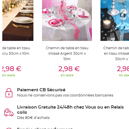
S
u
s
p
e
n
s
i
o
n
b
o
u
l
de table en tissu
Chemin de table en tissu
Chemin de tab
e
é Ecru 30cm x 10m
intissé Argent 30cm x
en tissu intiss
p
a
10m
30cm x
p
er Au Panier
Ajouter Au Panier
Ajouter A
i
2,98 €
2,98 €
2,9
e
r
En stock
En stock
En sto
T
a
p
Paiement CB Sécurisé
i
s
Nous ne conservons pas vos coordonnées bancaires
d
e
s
Livraison Gratuite 24/48h chez Vous ou en Relais
a
l
colis
l
Dès 80€ d'achats
e
e
t
T