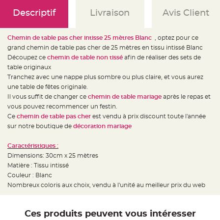
e
d
Descriptif
Livraison
Avis Client
e
c
h
a
i
Chemin de table pas cher intisse 25 mètres Blanc
, optez pour ce
s
grand chemin de table pas cher de 25 mètres en tissu intissé Blanc
e
m
Découpez ce
chemin de table non tissé
afin de réaliser des sets de
a
r
table originaux
i
Tranchez avec une nappe plus sombre ou plus claire, et vous aurez
a
g
une table de fêtes originale.
e
Il vous suffit de changer ce
chemin de table mariage
après le repas et
L
vous pouvez recommencer un festin.
a
Ce
chemin de table pas cher
est vendu à prix discount toute l'année
n
t
sur notre boutique de
décoration mariage
e
r
n
Caractéristiques :
e
v
Dimensions: 30cm x 25 mètres
o
l
Matière : Tissu intissé
a
Couleur : Blanc
n
t
Nombreux coloris aux choix, vendu à l'unité au meilleur prix du web
e
e
t
f
l
Ces produits peuvent vous intéresser
o