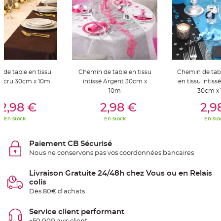
S
u
s
p
e
n
s
i
o
n
b
o
de table en tissu
Chemin de table en tissu
Chemin de tab
u
l
é Ecru 30cm x 10m
intissé Argent 30cm x
en tissu intiss
e
10m
30cm x
p
er Au Panier
Ajouter Au Panier
Ajouter A
a
p
2,98 €
2,98 €
2,9
i
e
En stock
En stock
En sto
r
T
Paiement CB Sécurisé
a
p
Nous ne conservons pas vos coordonnées bancaires
i
s
d
Livraison Gratuite 24/48h chez Vous ou en Relais
e
s
colis
a
l
Dès 80€ d'achats
l
e
e
Service client performant
t
T