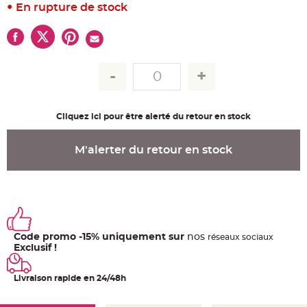
u
En rupture de stock
m
B
a
n
d
e
r
o
l
e
e
t
Cliquez ici pour être alerté du retour en stock
g
u
i
r
M'alerter du retour en stock
l
a
n
d
e
m
a
r
i
a
Code promo -15% uniquement sur
nos
ré
seaux
sociaux
g
e
Exclusif !
H
o
Livraison rapide en 24/48h
u
s
s