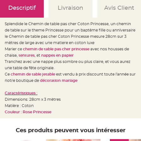
e
d
Descriptif
Livraison
Avis Client
e
c
h
a
i
Splendide le Chemin de table pas cher Coton Princesse, un chemin
s
de table sur le theme Princesse pour un baptême fille ou anniversaire
e
m
le Chemin de table pas cher Coton Princesse mesure 28cm sur 3
a
r
mètres de large avec une matiere en coton luxe
i
Marier ce
chemin de table pas cher princesse
avec nos housses de
a
g
chaise,
tentures
, et
nappes en papier
e
Tranchez avec une nappe plus sombre ou plus claire, et vous aurez
L
une table de fête originale.
a
Ce
chemin de table jetable
est vendu à prix discount toute l'année sur
n
t
notre boutique de
décoration mariage
e
r
n
Caractéristiques :
e
v
Dimensions: 28cm x 3 mètres
o
l
Matière : Coton
a
Couleur : Rose Princesse
n
t
e
e
t
Ces produits peuvent vous intéresser
f
l
o