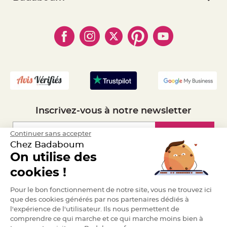
a
- Paiement Sécurisé
- Règles de confidentialité
- Qui somme-nous ?
r
- Paiement en Plusieurs fois
- Cookies
i
- Obtenez des Remises
a
- Marques
- Plan du site
- Livraison Rapide 24h
g
- Mandat Administratif
e
- Recrutement
B
o
u
g
e
o
i
Inscrivez-vous à notre newsletter
r
s
e
t
Inscription
Continuer sans accepter
P
h
Chez Badaboum
o
t
On utilise des
o
Espace Pro
p
cookies !
h
o
r
Demander un devis
e
Pour le bon fonctionnement de notre site, vous ne trouvez ici
s
que des cookies générés par nos partenaires dédiés à
l'expérience de l'utilisateur. Ils nous permettent de
B
o
comprendre ce qui marche et ce qui marche moins bien à
u