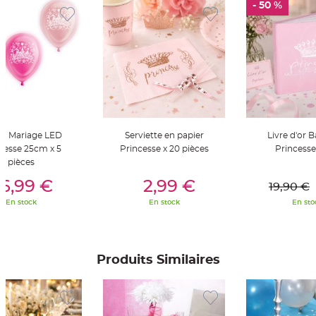
- 50 %
t
t
a
n
t
e
N
o
e
u
d
h
o
u
on Mariage LED
Serviette en papier
Livre d'or
s
s
cesse 25cm x 5
Princesse x 20 pièces
Princess
e
pièces
d
e
er Au Panier
Ajouter Au Panier
Ajouter A
c
6,99 €
2,99 €
19,90 €
h
a
En stock
En stock
En sto
i
s
e
d
e
M
a
Produits Similaires
r
i
a
g
e