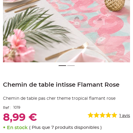
e
A
r
t
i
c
l
e
L
u
m
i
n
e
u
x
B
a
Skip
l
to
l
Chemin de table intisse Flamant Rose
the
o
n
beginning
m
of
a
Chemin de table pas cher theme tropical flamant rose
r
the
i
images
a
1019
Ref :
g
gallery
e
8,99 €
1
avis
&
H
é
l
En stock
( Plus que 7 produits disponibles )
i