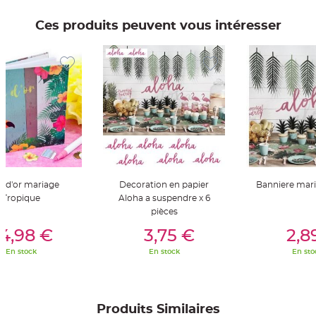
t
t
a
Ces produits peuvent vous intéresser
n
t
e
N
o
e
u
d
h
o
u
s
s
e
d
e
c
e d'or mariage
Decoration en papier
Banniere mar
h
a
Tropique
Aloha a suspendre x 6
i
pièces
s
er Au Panier
Ajouter Au Panier
Ajouter A
e
d
4,98 €
3,75 €
2,8
e
M
En stock
En stock
En sto
a
r
i
a
g
e
Produits Similaires