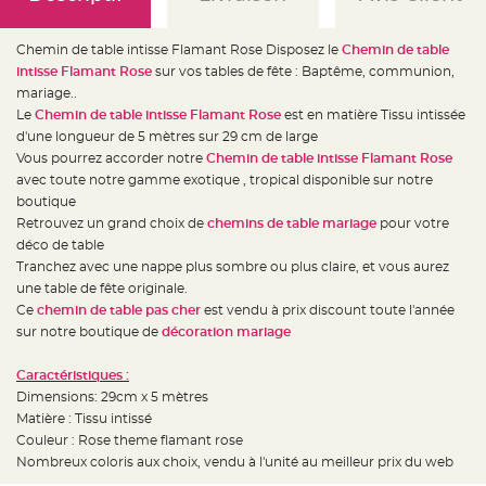
e
d
e
c
Chemin de table intisse Flamant Rose Disposez le
Chemin de table
h
a
intisse Flamant Rose
sur vos tables de fête : Baptême, communion,
i
mariage..
s
e
Le
Chemin de table intisse Flamant Rose
est en matière Tissu intissée
m
a
d'une longueur de 5 mètres sur 29 cm de large
r
Vous pourrez accorder notre
Chemin de table intisse Flamant Rose
i
a
avec toute notre gamme exotique , tropical disponible sur notre
g
e
boutique
Retrouvez un grand choix de
chemins de table mariage
pour votre
L
déco de table
a
n
Tranchez avec une nappe plus sombre ou plus claire, et vous aurez
t
e
une table de fête originale.
r
Ce
chemin de table pas cher
est vendu à prix discount toute l'année
n
e
sur notre boutique de
décoration mariage
v
o
l
Caractéristiques :
a
n
Dimensions: 29cm x 5 mètres
t
e
Matière : Tissu intissé
e
Couleur : Rose theme flamant rose
t
f
Nombreux coloris aux choix, vendu à l'unité au meilleur prix du web
l
o