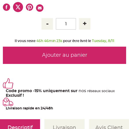
u
m
B
a
n
d
e
r
o
l
Il vous reste
46h 46min 23s
pour être livré le
Tuesday, 8/11
e
e
t
g
Ajouter au panier
u
i
r
l
a
n
d
e
m
a
r
Code promo -15% uniquement sur
nos
ré
seaux
sociaux
i
Exclusif !
a
g
e
Livraison rapide en 24/48h
H
o
u
s
s
Descriptif
Livraison
Avis Client