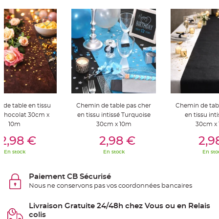
S
u
s
p
e
n
s
i
o
n
b
o
u
l
e
p
a
p
de table en tissu
Chemin de table pas cher
Chemin de tab
i
é Chocolat 30cm x
en tissu intissé Turquoise
en tissu int
e
r
10m
30cm x 10m
30cm x
er Au Panier
Ajouter Au Panier
Ajouter A
T
2,98 €
2,98 €
2,9
a
p
En stock
En stock
En sto
i
s
d
e
Paiement CB Sécurisé
s
a
Nous ne conservons pas vos coordonnées bancaires
l
l
e
Livraison Gratuite 24/48h chez Vous ou en Relais
e
t
colis
T