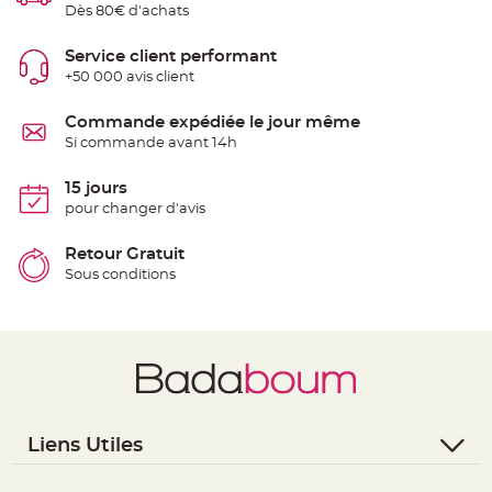
Dès 80€ d'achats
e
n
t
u
Service client performant
r
+50 000 avis client
e
M
a
r
Commande expédiée le jour même
i
Si commande avant 14h
a
g
e
15 jours
D
pour changer d'avis
é
c
Retour Gratuit
o
Sous conditions
r
a
t
i
o
n
t
a
b
Liens Utiles
l
e
- Questions / Réponses
m