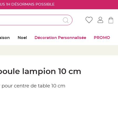
OUS 1H DÉSORMAIS POSSIBLE
Déjà client ?
Connectez vous pour retrouver vos coups de
aison
Noel
Décoration Personnalisée
PROMO
coeur
Me connecter
Mot de passe oublié ?
boule lampion 10 cm
Nouveau client ?
 pour centre de table 10 cm
Créer mon compte