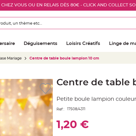
E CHEZ VOUS OU EN RELAIS DÈS 80€ - CLICK AND COLLECT S
ersaire
Déguisements
Loisirs Créatifs
Linge de m
Vase Mariage
Centre de table boule lampion 10 cm
Centre de table 
Petite boule lampion couleur
17508/4311
Ref :
1,20 €