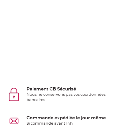
Deco
Paillette
et
Strass
Déco
Plume
Mariage
Fleurs
décoratives
Mariage
Marque
place
Paiement CB Sécurisé
et
Nous ne conservons pas vos coordonnées
porte
bancaires
nom
Menu,
Commande expédiée le jour même
Carte
Si commande avant 14h
d'Invitation