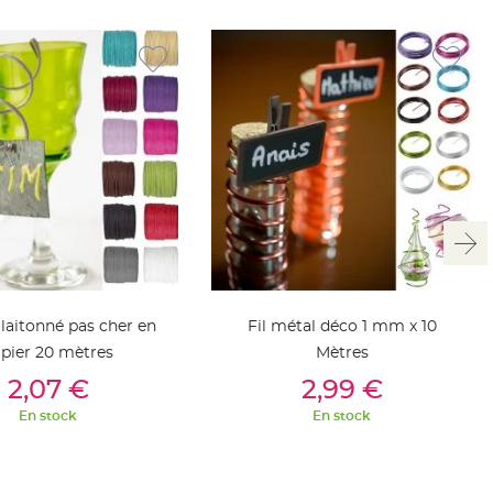
laitonné pas cher en
Fil métal déco 1 mm x 10
pier 20 mètres
Mètres
outer Au Panier
Ajouter Au Panier
2,07 €
2,99 €
En stock
En stock