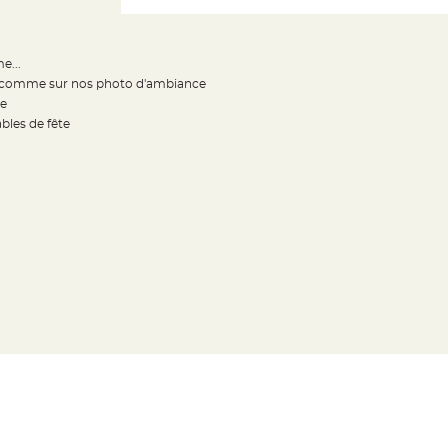
e...
le comme sur nos photo d'ambiance
ée
bles de fête