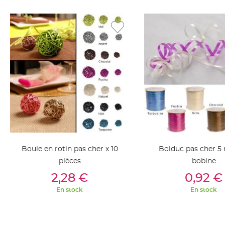
jetable
Chevalet
de
table
Mariage
Colombe,
Papillon,
Cage
oiseau
Confettis
et
Pétale
Boule en rotin pas cher x 10
Bolduc pas cher 
de
pièces
bobine
rose
Ajouter Au Panier
Ajouter Au Pan
Déco
2,28 €
0,92 €
Ardoise
En stock
En stock
Déco
Naturelle
Mariage