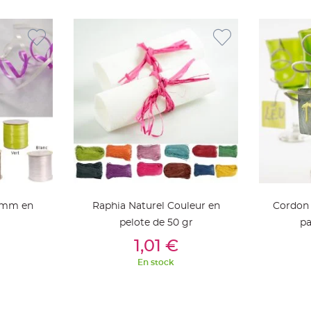
5 mm en
Raphia Naturel Couleur en
Cordon 
pelote de 50 gr
pa
ier
Ajouter Au Panier
Aj
1,01 €
En stock