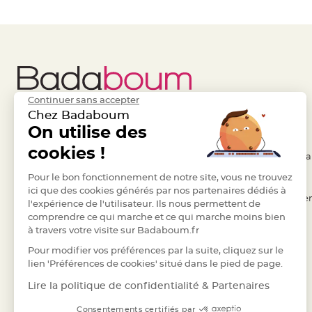
Pics
pour
Déco
Gateau
Rond
de
Continuer sans accepter
serviette
Chez Badaboum
table
Liens Utiles
On utilise des
Legal
de
cookies !
mariage
- Questions / Réponses
- Conditions Généra
Contenant
- Nous contacter
Pour le bon fonctionnement de notre site, vous ne trouvez
- RGPD
Dragées
ici que des cookies générés par nos partenaires dédiés à
- Suivre une commande
- Règles de confiden
Mariage
l'expérience de l'utilisateur. Ils nous permettent de
comprendre ce qui marche et ce qui marche moins bien
Boite
- Retourner un article
- Cookies
à travers votre visite sur Badaboum.fr
à
- Paiement Sécurisé
- Plan du site
Pour modifier vos préférences par la suite, cliquez sur le
dragées
- Paiement en Plusieurs fois
lien 'Préférences de cookies' situé dans le pied de page.
Bourse
- Marques
et
Lire la politique de confidentialité & Partenaires
sac
Consentements certifiés par