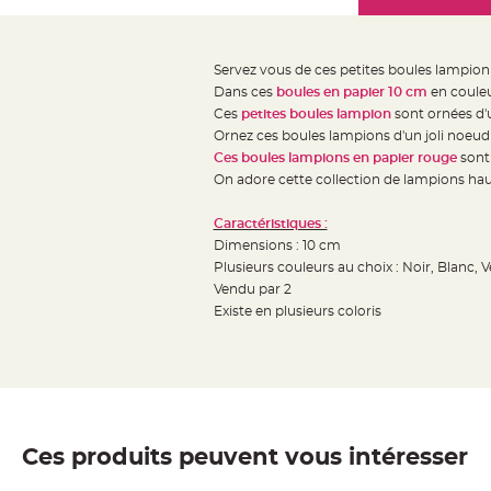
Mariage
the
Décoration
images
table
gallery
Servez vous de ces petites boules lampio
mariage
Dans ces
boules en papier 10 cm
en couleu
Bougeoirs
Ces
petites boules lampion
sont ornées d'u
et
Ornez ces boules lampions d'un joli noeud d
Ces boules lampions en papier rouge
sont 
Photophores
On adore cette collection de lampions hau
Bougie
décoration
Caractéristiques :
Centre
Dimensions : 10 cm
de
Plusieurs couleurs au choix : Noir, Blanc, 
Vendu par 2
table
Existe en plusieurs coloris
&
Vase
Mariage
Chemin
de
table
Ces produits peuvent vous intéresser
Mariage