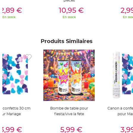
pièces
S
er Au Panier
Ajouter Au Panier
Ajouter A
u
2,89 €
10,95 €
2,9
s
p
e
En stock
En stock
En sto
n
s
i
o
n
b
Produits Similaires
o
u
l
e
p
a
p
i
e
r
T
a
p
i
s
d
e
s
à confettis 30 cm
Bombe de table pour
Canon à confe
a
our Mariage
fiesta/vive la fete
pour Ma
l
l
e
er Au Panier
Ajouter Au Panier
Ajouter A
e
3,99 €
5,99 €
3,9
t
T