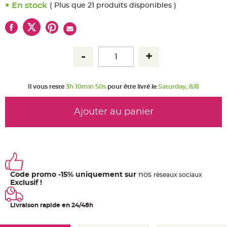
u
En stock
( Plus que 21 produits disponibles )
m
B
a
n
d
e
r
o
l
e
e
t
Il vous reste
3h 10min 50s
pour être livré le
Saturday, 8/8
g
u
i
r
Ajouter au panier
l
a
n
d
e
m
a
r
i
a
Code promo -15% uniquement sur
nos
ré
seaux
sociaux
g
e
Exclusif !
H
o
Livraison rapide en 24/48h
u
s
s