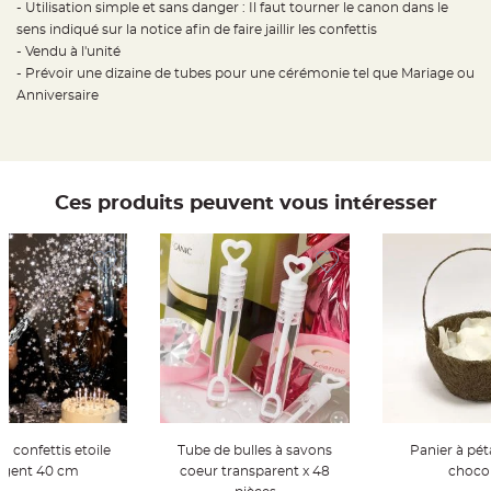
- Utilisation simple et sans danger : Il faut tourner le canon dans le
t
t
sens indiqué sur la notice afin de faire jaillir les confettis
a
n
- Vendu à l'unité
t
- Prévoir une dizaine de tubes pour une cérémonie tel que Mariage ou
e
Anniversaire
N
o
e
u
d
h
o
Ces produits peuvent vous intéresser
u
s
s
e
d
e
c
h
a
i
s
e
d
e
M
a
r
i
a
 confettis etoile
Tube de bulles à savons
Panier à péta
g
e
rgent 40 cm
coeur transparent x 48
choco