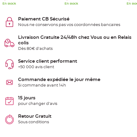
e
En stock
En stock
En sto
n
t
u
r
Paiement CB Sécurisé
e
Nous ne conservons pas vos coordonnées bancaires
M
a
r
i
Livraison Gratuite 24/48h chez Vous ou en Relais
a
colis
g
e
Dès 80€ d'achats
D
Service client performant
é
+50 000 avis client
c
o
r
Commande expédiée le jour même
a
Si commande avant 14h
t
i
15 jours
o
pour changer d'avis
n
t
a
Retour Gratuit
b
Sous conditions
l
e
m