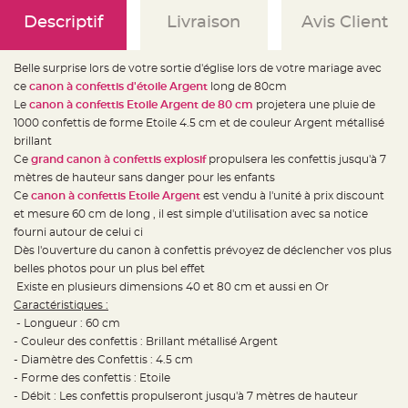
e
d
Descriptif
Livraison
Avis Client
e
c
h
a
Belle surprise lors de votre sortie d'église lors de votre mariage avec
i
s
ce
canon à confettis d'étoile Argent
long de 80cm
e
m
Le
canon à confettis Etoile Argent de 80 cm
projetera une pluie de
a
1000 confettis de forme Etoile 4.5 cm et de couleur Argent métallisé
r
i
brillant
a
g
Ce
grand canon à confettis explosif
propulsera les confettis jusqu'à 7
e
mètres de hauteur sans danger pour les enfants
Ce
canon à confettis Etoile Argent
est vendu à l'unité à prix discount
L
a
et mesure 60 cm de long , il est simple d'utilisation avec sa notice
n
t
fourni autour de celui ci
e
Dès l'ouverture du canon à confettis prévoyez de déclencher vos plus
r
n
belles photos pour un plus bel effet
e
v
Existe en plusieurs dimensions 40 et 80 cm et aussi en Or
o
Caractéristiques
:
l
a
- Longueur : 60 cm
n
t
- Couleur des confettis : Brillant métallisé Argent
e
- Diamètre des Confettis : 4.5 cm
e
t
- Forme des confettis : Etoile
f
l
- Débit : Les confettis propulseront jusqu'à 7 mètres de hauteur
o