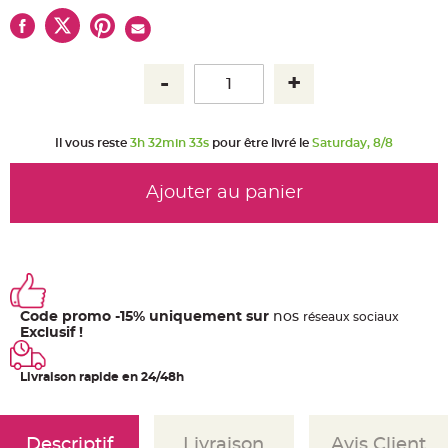
u
m
B
a
n
d
e
r
o
l
Il vous reste
3h 32min 32s
pour être livré le
Saturday, 8/8
e
e
t
g
Ajouter au panier
u
i
r
l
a
n
d
e
m
a
r
Code promo -15% uniquement sur
nos
ré
seaux
sociaux
i
Exclusif !
a
g
e
Livraison rapide en 24/48h
H
o
u
s
s
Descriptif
Livraison
Avis Client