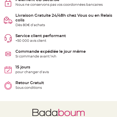
t
Nous ne conservons pas vos coordonnées bancaires
t
a
n
t
Livraison Gratuite 24/48h chez Vous ou en Relais
e
colis
Dès 80€ d'achats
N
o
e
u
Service client performant
d
+50 000 avis client
h
o
u
s
Commande expédiée le jour même
s
Si commande avant 14h
e
d
e
c
15 jours
h
pour changer d'avis
a
i
s
e
Retour Gratuit
d
Sous conditions
e
M
a
r
i
a
g
e