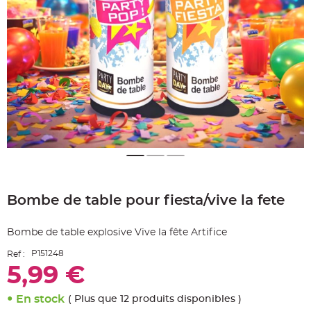
e
A
r
t
i
c
l
e
L
u
m
i
n
e
u
x
B
a
Skip
l
to
l
o
Bombe de table pour fiesta/vive la fete
the
n
beginning
m
a
of
r
Bombe de table explosive Vive la fête Artifice
the
i
images
a
P151248
Ref :
g
gallery
e
5,99 €
&
H
é
l
En stock
( Plus que 12 produits disponibles )
i