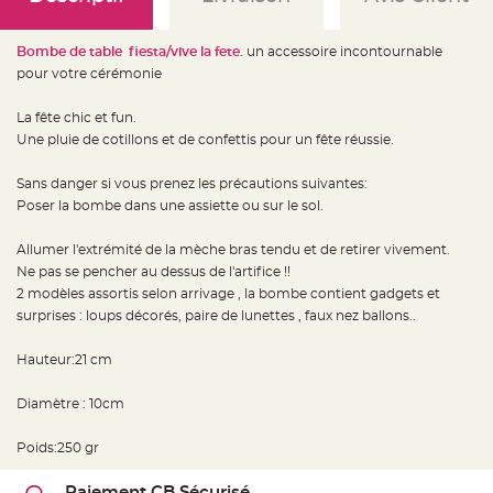
e
d
e
c
Bombe de table fiesta/vive la fete.
un accessoire incontournable
h
a
pour votre cérémonie
i
s
e
La fête chic et fun.
m
a
Une pluie de cotillons et de confettis pour un fête réussie.
r
i
a
Sans danger si vous prenez les précautions suivantes:
g
e
Poser la bombe dans une assiette ou sur le sol.
L
Allumer l'extrémité de la mèche bras tendu et de retirer vivement.
a
n
Ne pas se pencher au dessus de l'artifice !!
t
e
2 modèles assortis selon arrivage , la bombe contient gadgets et
r
surprises : loups décorés, paire de lunettes , faux nez ballons..
n
e
v
o
Hauteur:21 cm
l
a
n
Diamètre : 10cm
t
e
e
Poids:250 gr
t
f
l
o
Paiement CB Sécurisé