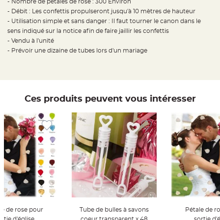
- Nombre de pétales de rose : 300 Environ
t
t
- Débit : Les confettis propulseront jusqu'à 10 mètres de hauteur
a
- Utilisation simple et sans danger : Il faut tourner le canon dans le
n
t
sens indiqué sur la notice afin de faire jaillir les confettis
e
- Vendu à l'unité
N
- Prévoir une dizaine de tubes lors d'un mariage
o
e
u
d
h
o
u
s
Ces produits peuvent vous intéresser
s
e
d
e
c
h
a
i
s
e
d
e
M
a
r
i
a
g
e
le de rose pour
Tube de bulles à savons
Pétale de r
rtie d'église
coeur transparent x 48
sortie d'