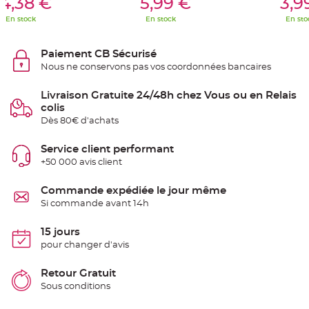
4,38 €
5,99 €
3,9
e
n
En stock
En stock
En sto
t
u
r
e
Paiement CB Sécurisé
M
a
Nous ne conservons pas vos coordonnées bancaires
r
i
a
Livraison Gratuite 24/48h chez Vous ou en Relais
g
colis
e
Dès 80€ d'achats
D
é
Service client performant
c
+50 000 avis client
o
r
a
Commande expédiée le jour même
t
Si commande avant 14h
i
o
15 jours
n
pour changer d'avis
t
a
b
Retour Gratuit
l
Sous conditions
e
m