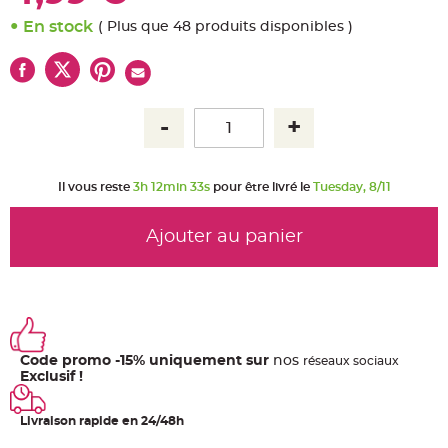
u
m
En stock
( Plus que 48 produits disponibles )
B
a
n
d
e
r
o
l
e
e
t
g
Il vous reste
3h 12min 33s
pour être livré le
Tuesday, 8/11
u
i
r
l
Ajouter au panier
a
n
d
e
m
a
r
i
a
g
e
Code promo -15% uniquement sur
nos
ré
seaux
sociaux
Exclusif !
H
o
u
Livraison rapide en 24/48h
s
s