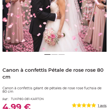
e
A
r
t
i
c
l
e
L
u
m
i
n
e
u
x
B
a
Skip
l
to
l
o
Canon à confettis Pétale de rose rose 80
the
n
beginning
m
cm
a
of
r
the
i
images
a
Canon à confettis géant de pétales de rose rose fuchsia de
g
gallery
80 cm
e
&
H
TUKP80-081-KARTON
Ref :
é
l
4,99 €
1
avis
i