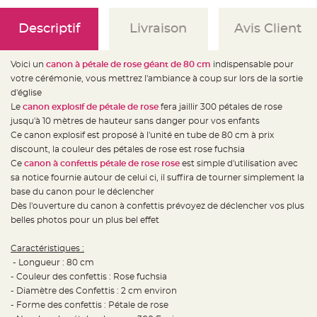
e
d
e
Descriptif
Livraison
Avis Client
c
h
a
i
s
Voici un
canon à pétale de rose géant de 80 cm
indispensable pour
e
votre cérémonie, vous mettrez l'ambiance à coup sur lors de la sortie
m
a
d'église
r
i
Le
canon explosif de pétale de rose
fera jaillir 300 pétales de rose
a
jusqu'à 10 mètres de hauteur sans danger pour vos enfants
g
e
Ce canon explosif est proposé à l'unité en tube de 80 cm à prix
discount, la couleur des pétales de rose est rose fuchsia
L
a
Ce
canon à confettis pétale de rose rose
est simple d'utilisation avec
n
sa notice fournie autour de celui ci, il suffira de tourner simplement la
t
e
base du canon pour le déclencher
r
n
Dès l'ouverture du canon à confettis prévoyez de déclencher vos plus
e
belles photos pour un plus bel effet
v
o
l
a
Caractéristiques
:
n
- Longueur : 80 cm
t
e
- Couleur des confettis : Rose fuchsia
e
t
- Diamètre des Confettis : 2 cm environ
f
- Forme des confettis : Pétale de rose
l
o