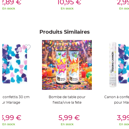
2,89 €
10,95 €
2,9
S
u
En stock
En stock
En sto
s
p
e
n
s
i
o
Produits Similaires
n
b
o
u
l
e
p
a
p
i
e
r
T
a
p
i
s
à confettis 30 cm
Bombe de table pour
Canon à confe
d
e
our Mariage
fiesta/vive la fete
pour Ma
s
a
l
er Au Panier
Ajouter Au Panier
Ajouter A
l
3,99 €
5,99 €
3,9
e
e
En stock
En stock
En sto
t
T