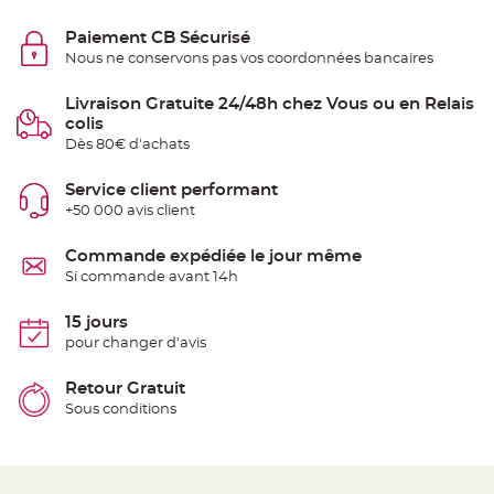
e
n
Paiement CB Sécurisé
t
u
Nous ne conservons pas vos coordonnées bancaires
r
e
M
Livraison Gratuite 24/48h chez Vous ou en Relais
a
r
colis
i
Dès 80€ d'achats
a
g
e
Service client performant
D
+50 000 avis client
é
c
Commande expédiée le jour même
o
Si commande avant 14h
r
a
15 jours
t
i
pour changer d'avis
o
n
Retour Gratuit
t
Sous conditions
a
b
l
e
m