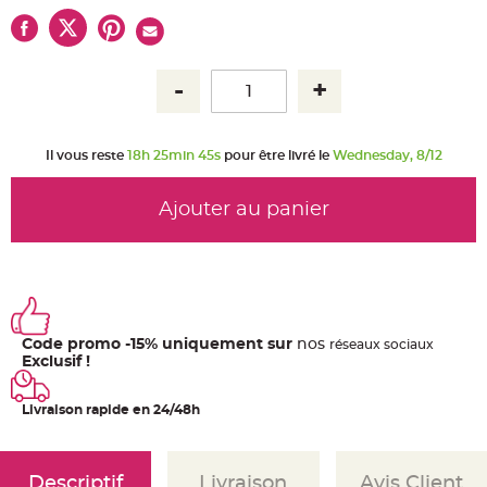
u
m
B
a
n
d
e
r
o
l
Il vous reste
18h 25min 45s
pour être livré le
Wednesday, 8/12
e
e
t
g
Ajouter au panier
u
i
r
l
a
n
d
e
m
a
r
Code promo -15% uniquement sur
nos
ré
seaux
sociaux
i
Exclusif !
a
g
e
Livraison rapide en 24/48h
H
o
u
s
s
Descriptif
Livraison
Avis Client