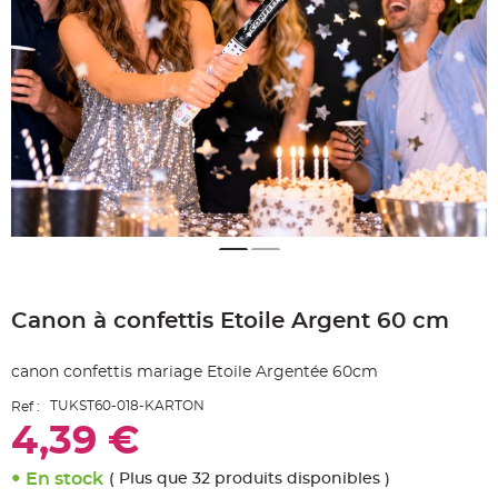
e
A
r
t
i
c
l
e
L
u
m
i
n
e
u
x
B
a
Skip
l
to
l
o
Canon à confettis Etoile Argent 60 cm
the
n
beginning
m
a
of
r
canon confettis mariage Etoile Argentée 60cm
the
i
images
a
TUKST60-018-KARTON
Ref :
g
gallery
e
4,39 €
&
H
é
l
En stock
( Plus que 32 produits disponibles )
i