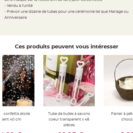
t
- Vendu à l'unité
t
a
- Prévoir une dizaine de tubes pour une cérémonie tel que Mariage ou
n
t
Anniversaire
e
N
o
e
u
d
Ces produits peuvent vous intéresser
h
o
u
s
s
e
d
e
c
h
a
i
s
e
d
e
M
a
r
 confettis etoile
Tube de bulles à savons
Panier à péta
i
a
rgent 40 cm
coeur transparent x 48
choco
g
pièces
e
er Au Panier
Ajouter Au Panier
Ajouter A