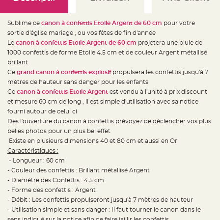
e
d
e
c
Sublime ce
canon à confettis Etoile Argent de 60 cm
pour votre
h
a
sortie d'église mariage , ou vos fêtes de fin d'année
i
Le
canon à confettis Etoile Argent de 60 cm
projetera une pluie de
s
e
1000 confettis de forme Etoile 4.5 cm et de couleur Argent métallisé
m
a
brillant
r
Ce
grand canon à confettis explosif
propulsera les confettis jusqu'à 7
i
a
mètres de hauteur sans danger pour les enfants
g
e
Ce
canon à confettis Etoile Argent
est vendu à l'unité à prix discount
et mesure 60 cm de long , il est simple d'utilisation avec sa notice
L
fourni autour de celui ci
a
n
Dès l'ouverture du canon à confettis prévoyez de déclencher vos plus
t
e
belles photos pour un plus bel effet
r
Existe en plusieurs dimensions 40 et 80 cm et aussi en Or
n
e
Caractéristiques
:
v
o
- Longueur : 60 cm
l
- Couleur des confettis : Brillant métallisé Argent
a
n
- Diamètre des Confettis : 4.5 cm
t
e
- Forme des confettis : Argent
e
- Débit : Les confettis propulseront jusqu'à 7 mètres de hauteur
t
f
- Utilisation simple et sans danger : Il faut tourner le canon dans le
l
o
sens indiqué sur la notice afin de faire jaillir les confettis