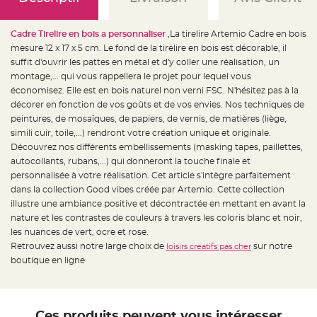
e
d
e
c
Cadre Tirelire en bois a personnaliser
,La tirelire Artemio Cadre en bois
h
a
mesure 12 x 17 x 5 cm. Le fond de la tirelire en bois est décorable, il
i
s
suffit d'ouvrir les pattes en métal et d'y coller une réalisation, un
e
montage,... qui vous rappellera le projet pour lequel vous
m
a
économisez. Elle est en bois naturel non verni FSC. N'hésitez pas à la
r
i
décorer en fonction de vos goûts et de vos envies. Nos techniques de
a
peintures, de mosaïques, de papiers, de vernis, de matières (liège,
g
e
simili cuir, toile,...) rendront votre création unique et originale.
Découvrez nos différents embellissements (masking tapes, paillettes,
L
a
autocollants, rubans,...) qui donneront la touche finale et
n
personnalisée à votre réalisation. Cet article s'intègre parfaitement
t
e
dans la collection Good vibes créée par Artemio. Cette collection
r
n
illustre une ambiance positive et décontractée en mettant en avant la
e
nature et les contrastes de couleurs à travers les coloris blanc et noir,
v
o
les nuances de vert, ocre et rose.
l
a
Retrouvez aussi notre large choix de
sur notre
loisirs creatifs pas cher
n
boutique en ligne
t
e
e
t
f
l
o
Ces produits peuvent vous intéresser