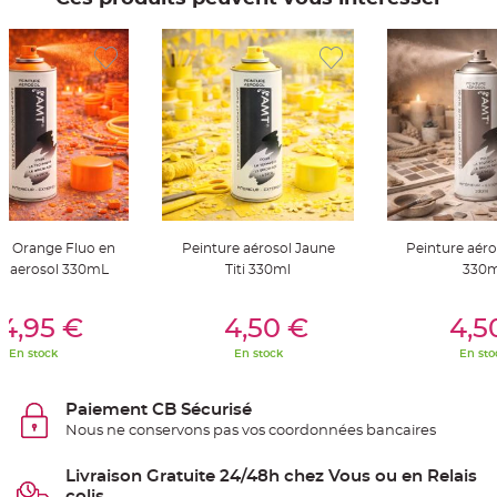
t
t
a
n
t
e
N
o
e
u
d
h
o
u
s
s
e
re Orange Fluo en
Peinture aérosol Jaune
Peinture aér
d
 aerosol 330mL
Titi 330ml
330m
e
c
h
er Au Panier
Ajouter Au Panier
Ajouter A
a
4,95 €
4,50 €
4,5
i
s
e
En stock
En stock
En sto
d
e
M
a
Paiement CB Sécurisé
r
i
Nous ne conservons pas vos coordonnées bancaires
a
g
e
Livraison Gratuite 24/48h chez Vous ou en Relais
colis