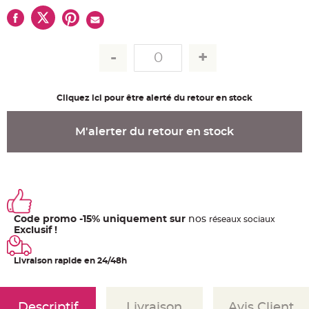
u
m
B
a
n
d
e
r
o
l
Cliquez ici pour être alerté du retour en stock
e
e
t
g
M'alerter du retour en stock
u
i
r
l
a
n
d
e
m
a
r
Code promo -15% uniquement sur
nos
ré
seaux
sociaux
i
Exclusif !
a
g
e
Livraison rapide en 24/48h
H
o
u
s
s
Descriptif
Livraison
Avis Client