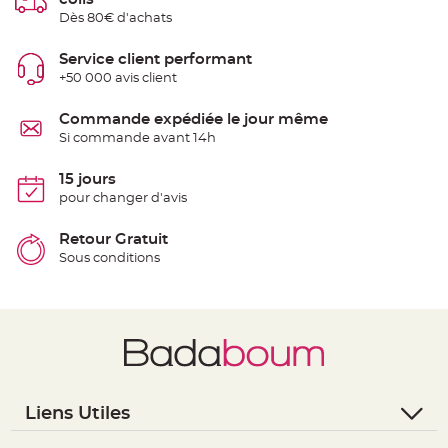
S
Dès 80€ d'achats
u
s
p
e
Service client performant
n
+50 000 avis client
s
i
o
n
Commande expédiée le jour même
b
Si commande avant 14h
o
u
l
e
15 jours
p
pour changer d'avis
a
p
i
e
Retour Gratuit
r
Sous conditions
T
a
p
i
s
d
e
s
a
l
l
Liens Utiles
e
e
t
- Questions / Réponses
T