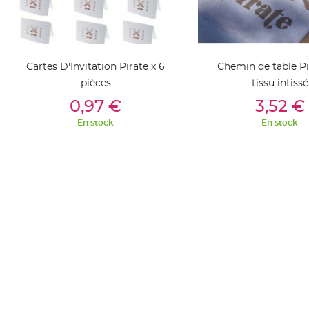
jetable
Chevalet
de
table
Cartes D'Invitation Pirate x 6
Chemin de table Pi
Mariage
pièces
tissu intissé
Colombe,
Ajouter Au Panier
Ajouter Au Pan
0,97 €
3,52 €
Papillon,
Cage
En stock
En stock
oiseau
Confettis
et
Pétale
de
rose
Déco
Ardoise
Déco
Naturelle
Mariage