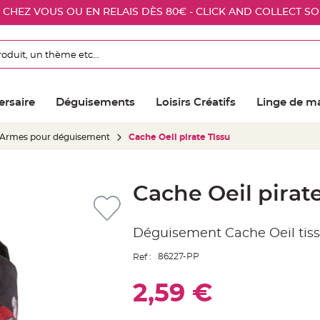
E CHEZ VOUS OU EN RELAIS DÈS 80€ - CLICK AND COLLECT S
ersaire
Déguisements
Loisirs Créatifs
Linge de m
Armes pour déguisement
Cache Oeil pirate Tissu
Cache Oeil pirate
Déguisement Cache Oeil tiss
86227-PP
Ref :
2,59 €