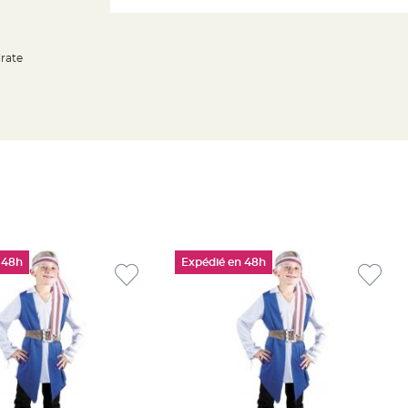
irate
 48h
Expédié en 48h