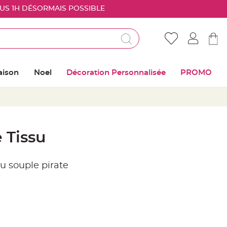
OUS 1H DÉSORMAIS POSSIBLE
Déjà client ?
Connectez vous pour retrouver vos coups de
aison
Noel
Décoration Personnalisée
PROMO
coeur
Me connecter
Mot de passe oublié ?
 Tissu
Nouveau client ?
u souple pirate
Créer mon compte