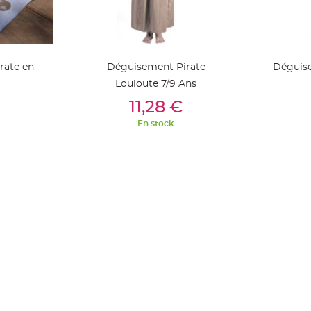
rate en
Déguisement Pirate
Déguis
Louloute 7/9 Ans
ier
Ajouter Au Panier
Aj
11,28 €
En stock