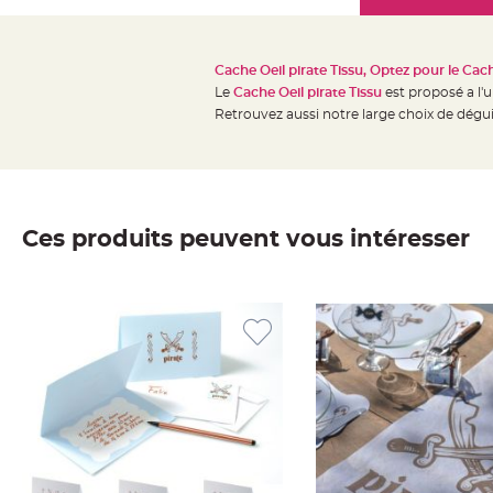
Mariage
the
Décoration
images
table
gallery
Cache Oeil pirate Tissu, Optez pour le Cach
mariage
Le
Cache Oeil pirate Tissu
est proposé a l'
Bougeoirs
Retrouvez aussi notre large choix de dég
et
Photophores
Bougie
décoration
Ces produits peuvent vous intéresser
Centre
de
table
&
Vase
Mariage
Chemin
de
table
Mariage