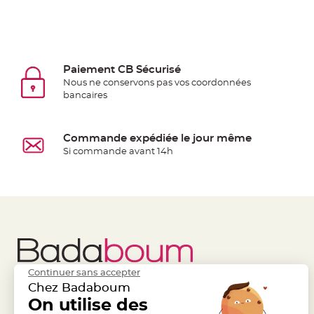
Deco
Paillette
et
Strass
Paiement CB Sécurisé
Déco
Nous ne conservons pas vos coordonnées
bancaires
Plume
Mariage
Fleurs
Commande expédiée le jour même
décoratives
Si commande avant 14h
Mariage
Marque
place
et
porte
nom
Menu,
Continuer sans accepter
Carte
Chez Badaboum
d'Invitation
Liens Utiles
On utilise des
Legal