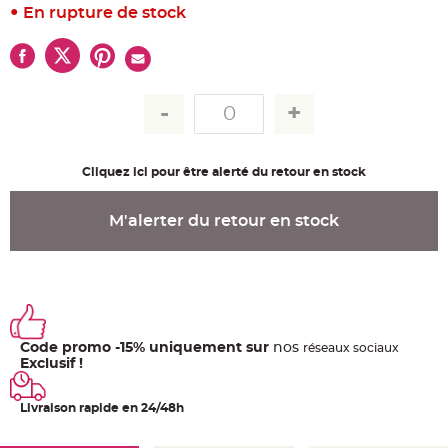
u
En rupture de stock
m
B
a
n
d
e
r
o
l
e
e
t
Cliquez ici pour être alerté du retour en stock
g
u
i
r
M'alerter du retour en stock
l
a
n
d
e
m
a
r
i
a
Code promo -15% uniquement sur
nos
g
ré
seaux
sociaux
e
Exclusif !
H
o
Livraison rapide en 24/48h
u
s
s