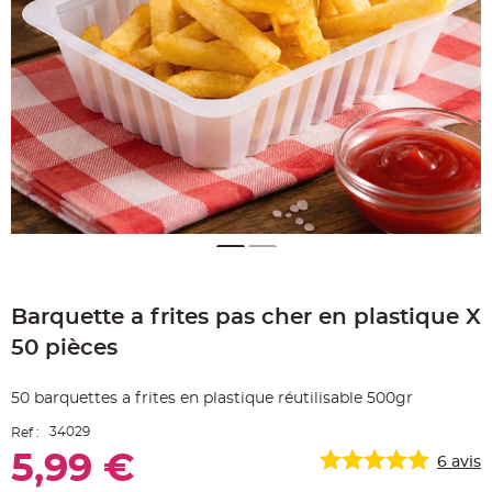
e
A
r
t
i
c
l
e
L
u
m
i
n
e
u
x
B
a
Skip
l
to
l
o
Barquette a frites pas cher en plastique X
the
n
beginning
m
50 pièces
a
of
r
the
i
images
a
50 barquettes a frites en plastique réutilisable 500gr
g
gallery
e
&
34029
Ref :
H
é
5,99 €
6
avis
l
i