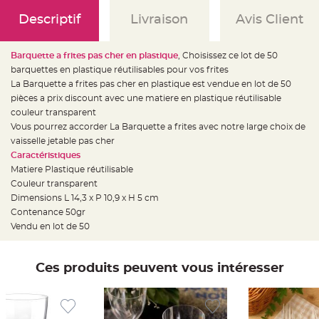
e
d
Descriptif
Livraison
Avis Client
e
c
h
a
i
Barquette a frites pas cher en plastique
, Choisissez ce lot de 50
s
barquettes en plastique réutilisables pour vos frites
e
m
La Barquette a frites pas cher en plastique est vendue en lot de 50
a
r
pièces a prix discount avec une matiere en plastique réutilisable
i
couleur transparent
a
g
Vous pourrez accorder La Barquette a frites avec notre large choix de
e
vaisselle jetable pas cher
L
Caractéristiques
a
Matiere Plastique réutilisable
n
t
Couleur transparent
e
r
Dimensions
L 14,3 x P 10,9 x H 5 cm
n
Contenance 50gr
e
v
Vendu en lot de 50
o
l
a
n
t
Ces produits peuvent vous intéresser
e
e
t
f
l
o