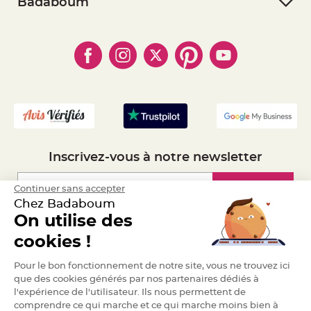
- RGPD
Badaboum
e
- Paiement Sécurisé
n
- Règles de confidentialité
- Qui somme-nous ?
t
- Paiement en Plusieurs fois
u
- Cookies
- Obtenez des Remises
r
e
- Marques
- Plan du site
- Livraison Rapide 24h
M
a
- Mandat Administratif
r
i
- Recrutement
a
g
e
D
é
c
Inscrivez-vous à notre newsletter
o
r
Inscription
Continuer sans accepter
a
t
Chez Badaboum
i
On utilise des
o
Espace Pro
n
cookies !
t
a
Demander un devis
Pour le bon fonctionnement de notre site, vous ne trouvez ici
b
que des cookies générés par nos partenaires dédiés à
l
l'expérience de l'utilisateur. Ils nous permettent de
e
comprendre ce qui marche et ce qui marche moins bien à
m