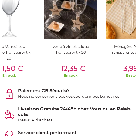
t
t
a
n
t
e
N
o
e
u
d
nd Verre à eau
Verre à vin plastique
Ménagère P
h
o
que Transparent x
Transparent x 20
Transparente x
u
20
s
er Au Panier
Ajouter Au Panier
Ajouter A
s
e
11,50 €
12,35 €
3,9
d
e
En stock
En stock
En sto
c
h
a
i
Paiement CB Sécurisé
s
e
Nous ne conservons pas vos coordonnées bancaires
d
e
M
Livraison Gratuite 24/48h chez Vous ou en Relais
a
r
colis
i
Dès 80€ d'achats
a
g
e
Service client performant