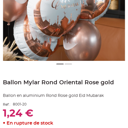
e
A
r
t
i
c
l
e
L
u
m
i
n
e
u
x
B
a
Skip
l
to
l
o
Ballon Mylar Rond Oriental Rose gold
the
n
beginning
m
a
of
r
Ballon en aluminium Rond Rose gold Eid Mubarak
the
i
images
a
8001-20
Ref :
g
gallery
e
1,24 €
&
H
é
l
En rupture de stock
i