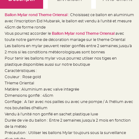
e
d
e
c
Ballon Mylar rond Theme Oriental :
Choisissez ce ballon en aluminium
h
a
avec l'inscription Eid Mubarak, le ballon est vendu à l'unité et mesure
i
s
45cm de forme ronde
e
Vous pourrez accorder le
Ballon Mylar rond Theme Oriental
avec
m
a
toute notre gamme de décoration mariage sur le theme Oriental
r
i
Les ballons en mylar peuvent rester gonflés entre 2 semaines jusqu'à
a
2 mois si les conditions météorologiques sont bonnes
g
e
Pour tenir les ballons mylar vous pourrez utliser nos tiges en
plastique disponibles aussi sur notre boutique
L
a
Caractéristiques :
n
Couleur : Rose gold
t
e
THeme Oriental
r
n
Matière : Aluminium avec valve integrée
e
Dimensions gonflé : 45cm
v
o
Gonflage : A l'air avec nos pailles ou avec une pompe / A l'hélium avec
l
a
nos bouteilles d'hélium
n
Vendu à l'unité non gonflé en sachet plastique luxe
t
e
Durée de vie du ballon : Entre 2 semaines jusqu'a 2 mois en fonction
e
t
de la météo
f
Précaution : Utiliser les ballons Mylar toujours sous la surveillance
l
o
d'un adulte