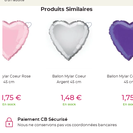
t
t
Produits Similaires
a
n
t
e
N
o
e
u
d
h
o
u
s
s
e
d
e
c
 Mylar Coeur Rose
Ballon Mylar Coeur
Ballon Mylar C
h
45 cm
Argent 45 cm
45 c
a
i
s
er Au Panier
Ajouter Au Panier
Ajouter A
e
1,75 €
1,48 €
1,7
d
e
M
En stock
En stock
En sto
a
r
i
a
Paiement CB Sécurisé
g
Nous ne conservons pas vos coordonnées bancaires
e