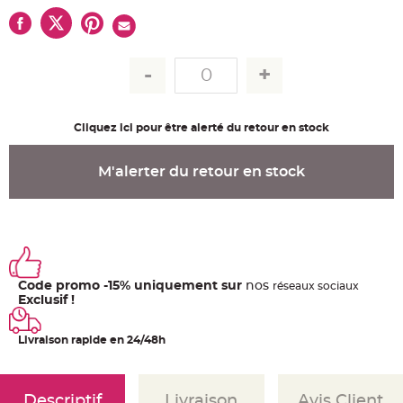
u
m
B
a
n
d
e
r
o
l
Cliquez ici pour être alerté du retour en stock
e
e
t
g
M'alerter du retour en stock
u
i
r
l
a
n
d
e
m
a
r
Code promo -15% uniquement sur
nos
ré
seaux
sociaux
i
Exclusif !
a
g
e
Livraison rapide en 24/48h
H
o
u
s
s
Descriptif
Livraison
Avis Client