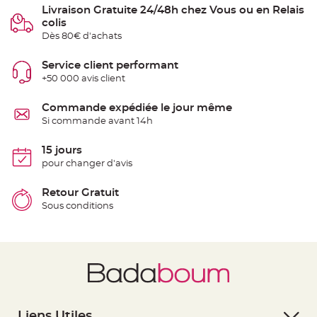
S
Livraison Gratuite 24/48h chez Vous ou en Relais
u
colis
s
p
Dès 80€ d'achats
e
n
s
Service client performant
i
o
+50 000 avis client
n
b
o
Commande expédiée le jour même
u
l
Si commande avant 14h
e
p
a
15 jours
p
i
pour changer d'avis
e
r
Retour Gratuit
T
Sous conditions
a
p
i
s
d
e
s
a
l
l
e
e
t
Liens Utiles
T