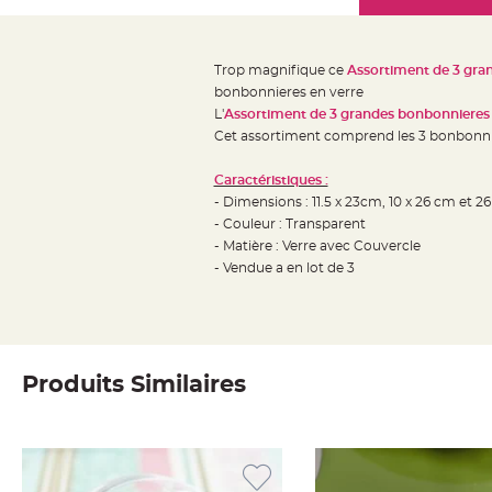
Mariage
the
Décoration
images
table
gallery
Trop magnifique ce
Assortiment de 3 gra
mariage
bonbonnieres en verre
Bougeoirs
L'
Assortiment de 3 grandes bonbonnieres 
et
Cet assortiment comprend les 3 bonbonnnie
Photophores
Caractéristiques :
Bougie
- Dimensions : 11.5 x 23cm, 10 x 26 cm et 2
décoration
- Couleur : Transparent
Centre
- Matière : Verre avec Couvercle
de
- Vendue a en lot de 3
table
&
Vase
Mariage
Produits Similaires
Chemin
de
table
Mariage