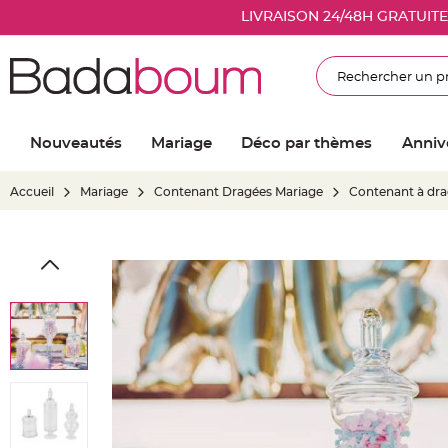
Nouveautés
LIVRAISON 24/48H GRATUIT
Mariage
Décoration
Rechercher
salle
mariage
Article
Nouveautés
Mariage
Déco par thèmes
Anniv
Lumineux
Ballon
Accueil
Mariage
Contenant Dragées Mariage
Contenant à dra
mariage
&
Hélium
Skip
Banderole
to
et
the
guirlande
end
mariage
of
Housse
the
de
images
chaise
gallery
mariage