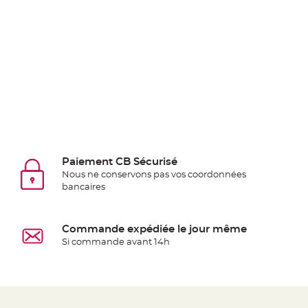
Deco
Paillette
et
Strass
Déco
Plume
Mariage
Fleurs
décoratives
Paiement CB Sécurisé
Mariage
Nous ne conservons pas vos coordonnées
Marque
bancaires
place
et
porte
Commande expédiée le jour même
Si commande avant 14h
nom
Menu,
Carte
d'Invitation