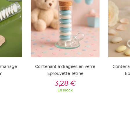
 mariage
Contenant à dragées en verre
Contenan
cm
Eprouvette Tétine
Ep
ier
Ajouter Au Panier
Aj
3,28 €
En stock