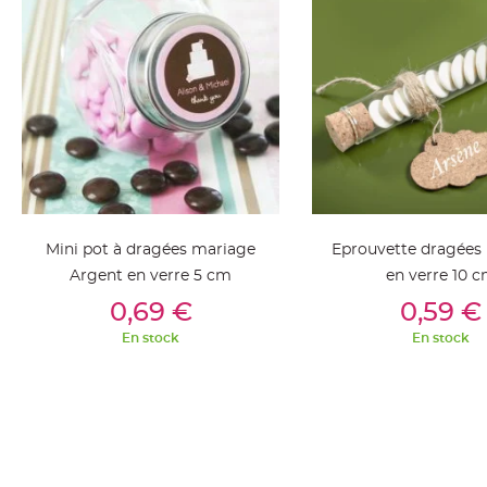
jetable
Chevalet
de
table
Mariage
Colombe,
Papillon,
Cage
oiseau
Confettis
Mini pot à dragées mariage
Eprouvette dragées
et
Argent en verre 5 cm
en verre 10 
Pétale
Ajouter Au Panier
Ajouter Au Pan
0,69 €
0,59 €
de
En stock
En stock
rose
Déco
Ardoise
Déco
Naturelle
Mariage