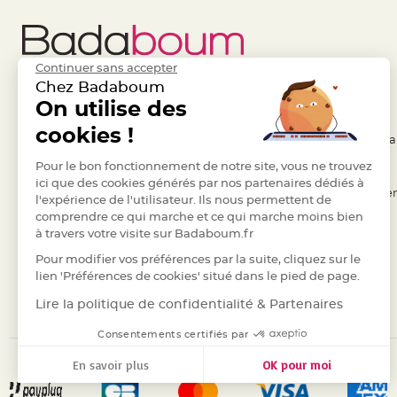
Pics
pour
Déco
Gateau
Continuer sans accepter
Chez Badaboum
Rond
Liens Utiles
On utilise des
Legal
de
serviette
cookies !
- Questions / Réponses
- Conditions Généra
table
- Nous contacter
Pour le bon fonctionnement de notre site, vous ne trouvez
- RGPD
de
ici que des cookies générés par nos partenaires dédiés à
mariage
- Suivre une commande
- Règles de confiden
l'expérience de l'utilisateur. Ils nous permettent de
Contenant
comprendre ce qui marche et ce qui marche moins bien
- Retourner un article
- Cookies
à travers votre visite sur Badaboum.fr
Dragées
- Paiement Sécurisé
- Plan du site
Mariage
Pour modifier vos préférences par la suite, cliquez sur le
- Paiement en Plusieurs fois
lien 'Préférences de cookies' situé dans le pied de page.
Boite
à
- Marques
Lire la politique de confidentialité & Partenaires
dragées
Consentements certifiés par
Bourse
En savoir plus
OK pour moi
et
sac
Axeptio consent
Plateforme de Gestion du Consentement : Personnalisez vos