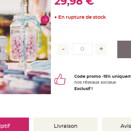
29,98 €
En rupture de stock
Code promo -15% uniquem
nos
ré
seaux
sociaux
Exclusif !
ptif
Livraison
Avis