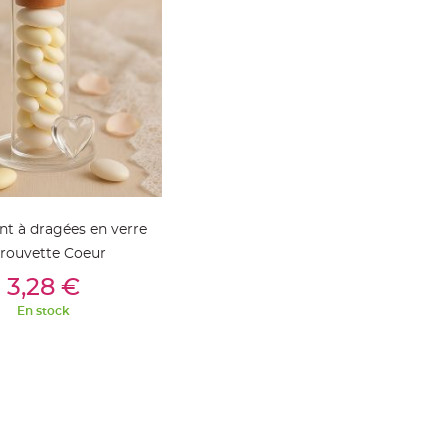
t à dragées en verre
rouvette Coeur
outer Au Panier
3,28 €
En stock