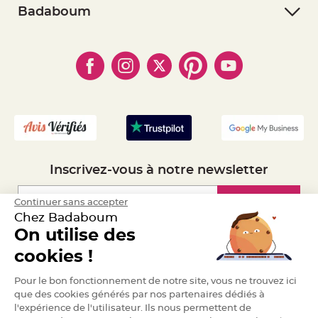
- Retourner un article
a
- RGPD
Badaboum
r
- Paiement Sécurisé
- Règles de confidentialité
- Qui somme-nous ?
i
- Paiement en Plusieurs fois
a
- Cookies
- Obtenez des Remises
g
- Marques
- Plan du site
- Livraison Rapide 24h
e
- Mandat Administratif
B
- Recrutement
o
u
g
e
o
i
r
s
Inscrivez-vous à notre newsletter
e
t
P
h
Inscription
Continuer sans accepter
o
t
Chez Badaboum
o
p
On utilise des
h
Espace Pro
o
cookies !
r
e
s
Demander un devis
Pour le bon fonctionnement de notre site, vous ne trouvez ici
que des cookies générés par nos partenaires dédiés à
B
o
l'expérience de l'utilisateur. Ils nous permettent de
u