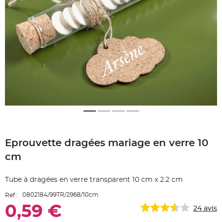
e
A
r
t
i
c
l
e
L
u
m
i
n
e
u
x
B
a
Skip
l
to
l
o
Eprouvette dragées mariage en verre 10
the
n
beginning
m
cm
a
of
r
the
i
images
a
Tube à dragées en verre transparent 10 cm x 2.2 cm
g
gallery
e
&
0802184/99TR/2968/10cm
Ref :
H
é
0,59 €
24
avis
l
i