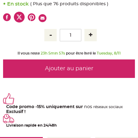
u
En stock
( Plus que 76 produits disponibles )
m
B
a
n
d
e
r
o
l
e
e
t
Il vous reste
23h 5min 57s
pour être livré le
Tuesday, 8/11
g
u
i
r
Ajouter au panier
l
a
n
d
e
m
a
r
i
a
Code promo -15% uniquement sur
nos
ré
seaux
sociaux
g
e
Exclusif !
H
o
Livraison rapide en 24/48h
u
s
s