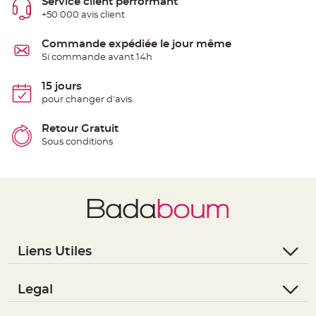
Service client performant
e
+50 000 avis client
n
t
u
r
Commande expédiée le jour même
e
Si commande avant 14h
M
a
r
i
15 jours
a
pour changer d'avis
g
e
Retour Gratuit
D
Sous conditions
é
c
o
r
a
t
i
o
n
Liens Utiles
t
a
- Questions / Réponses
b
- Nous contacter
Legal
l
e
- Suivre une commande
- Conditions Générales de Vente
m