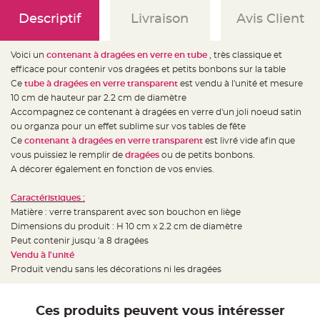
e
d
Descriptif
Livraison
Avis Client
e
c
h
a
i
Voici un
contenant à dragées en verre en tube
, très classique et
s
efficace pour contenir vos dragées et petits bonbons sur la table
e
m
Ce
tube à dragées en verre transparent
est vendu à l'unité et mesure
a
r
10 cm de hauteur par 2.2 cm de diamètre
i
Accompagnez ce contenant à dragées en verre d'un joli noeud satin
a
g
ou organza pour un effet sublime sur vos tables de fête
e
Ce
contenant à dragées en verre transparent
est livré vide afin que
L
vous puissiez le remplir de
dragées
ou de petits bonbons.
a
A décorer également en fonction de vos envies.
n
t
e
r
Caractéristiques :
n
Matière : verre transparent avec son bouchon en liège
e
v
Dimensions du produit : H 10 cm x 2.2 cm de diamètre
o
l
Peut contenir jusqu 'a 8 dragées
a
Vendu à l'unité
n
t
Produit vendu sans les décorations ni les dragées
e
e
t
f
l
Ces produits peuvent vous intéresser
o