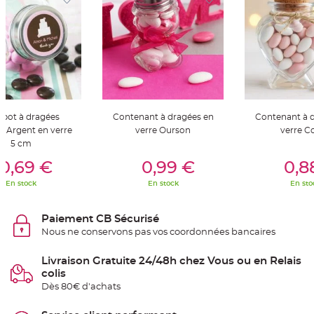
S
u
s
p
e
n
s
i
o
n
b
o
u
l
 pot à dragées
Contenant à dragées en
Contenant à 
e
e Argent en verre
verre Ourson
verre C
p
a
5 cm
p
er Au Panier
Ajouter Au Panier
Ajouter A
i
0,69 €
0,99 €
0,8
e
r
En stock
En stock
En sto
T
a
p
Paiement CB Sécurisé
i
s
Nous ne conservons pas vos coordonnées bancaires
d
e
s
Livraison Gratuite 24/48h chez Vous ou en Relais
a
l
colis
l
Dès 80€ d'achats
e
e
t
T