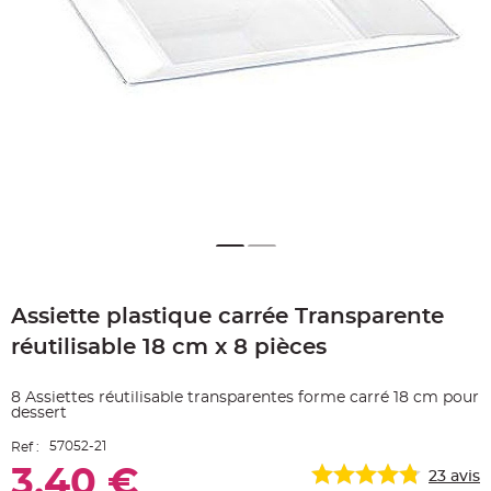
e
A
r
t
i
c
l
e
L
u
m
i
n
e
u
x
B
a
Skip
l
to
l
o
Assiette plastique carrée Transparente
the
n
beginning
m
réutilisable 18 cm x 8 pièces
a
of
r
the
i
images
a
8 Assiettes réutilisable transparentes forme carré 18 cm pour
g
gallery
dessert
e
&
H
57052-21
Ref :
é
l
3,40 €
23
avis
i