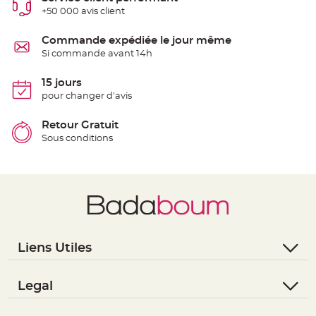
e
+50 000 avis client
n
t
u
Commande expédiée le jour même
r
e
Si commande avant 14h
M
a
r
15 jours
i
a
pour changer d'avis
g
e
Retour Gratuit
D
Sous conditions
é
c
o
r
a
t
i
o
n
Liens Utiles
t
a
- Questions / Réponses
b
- Nous contacter
Legal
l
e
- Suivre une commande
- Conditions Générales de Vente
m