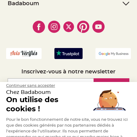
- Retourner un article
- RGPD
Badaboum
a
r
- Paiement Sécurisé
- Règles de confidentialité
- Qui somme-nous ?
i
- Paiement en Plusieurs fois
- Cookies
- Obtenez des Remises
a
- Marques
g
- Plan du site
- Livraison Rapide 24h
e
- Mandat Administratif
B
- Recrutement
o
u
g
e
o
i
r
s
Inscrivez-vous à notre newsletter
e
t
P
h
Inscription
Continuer sans accepter
o
Chez Badaboum
t
o
On utilise des
p
h
Espace Pro
o
cookies !
r
e
Demander un devis
s
Pour le bon fonctionnement de notre site, vous ne trouvez ici
que des cookies générés par nos partenaires dédiés à
B
l'expérience de l'utilisateur. Ils nous permettent de
o
u