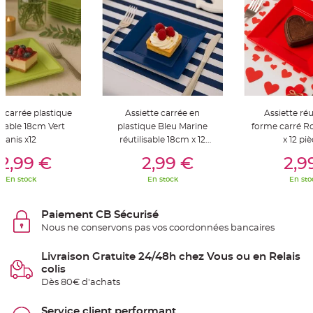
S
u
s
p
e
n
s
i
o
n
b
o
u
e carrée plastique
Assiette carrée en
Assiette réu
l
e
lisable 18cm Vert
plastique Bleu Marine
forme carré R
p
a
anis x12
réutilisable 18cm x 12
x 12 pi
p
er Au Panier
Ajouter Au Panier
Ajouter A
pièces
i
2,99 €
2,99 €
2,9
e
r
En stock
En stock
En sto
T
a
p
Paiement CB Sécurisé
i
Nous ne conservons pas vos coordonnées bancaires
s
d
e
s
Livraison Gratuite 24/48h chez Vous ou en Relais
a
colis
l
l
Dès 80€ d'achats
e
e
t
Service client performant
T