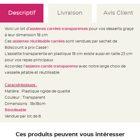
e
d
e
Descriptif
Livraison
Avis Client
c
h
a
i
s
Voici un lot d
'assiettes carrées transparentes
pour vos desserts graçe
e
m
à leur dimension 18 cm
a
Ces
assiettes réutilisable carrées
sont vendues par sachet de
r
i
8discount à prix Cassé !
a
g
L'assiette transparente en plastique 18 cm existe aussi en taille 23 cm
e
pour vos repas principaux
Accordez l
'assiette carrée transparente
avec notre large choix de
L
a
vaisselle jetable et réutilisable
n
t
e
Caractéristiques :
r
n
Matière : Plastique rigide de qualité
e
v
Couleur : Transparent
o
Dimensions : 18x18cm
l
a
Réutilisable
n
t
Vendue par lot de 8
e
e
t
f
Ces produits peuvent vous intéresser
l
o