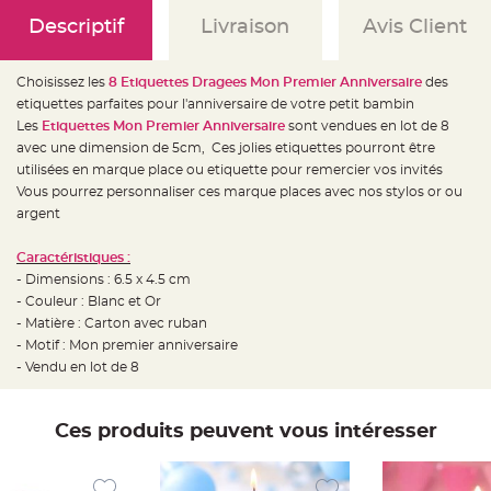
e
d
Descriptif
Livraison
Avis Client
e
c
h
a
Choisissez les
8 Etiquettes Dragees Mon Premier Anniversaire
des
i
s
etiquettes parfaites pour l'anniversaire de votre petit bambin
e
m
Les
Etiquettes Mon Premier Anniversaire
sont vendues en lot de 8
a
avec une dimension de 5cm, Ces jolies etiquettes pourront être
r
i
utilisées en marque place ou etiquette pour remercier vos invités
a
g
Vous pourrez personnaliser ces marque places avec nos stylos or ou
e
argent
L
a
Caractéristiques :
n
t
- Dimensions : 6.5 x 4.5 cm
e
- Couleur : Blanc et Or
r
n
- Matière : Carton avec ruban
e
v
- Motif : Mon premier anniversaire
o
- Vendu en lot de 8
l
a
n
t
e
Ces produits peuvent vous intéresser
e
t
f
l
o