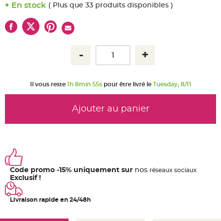
u
En stock
( Plus que 33 produits disponibles )
m
B
a
n
d
e
r
o
l
e
e
t
Il vous reste
1h 8min 55s
pour être livré le
Tuesday, 8/11
g
u
i
r
Ajouter au panier
l
a
n
d
e
m
a
r
i
a
Code promo -15% uniquement sur
nos
ré
seaux
sociaux
g
e
Exclusif !
H
o
Livraison rapide en 24/48h
u
s
s