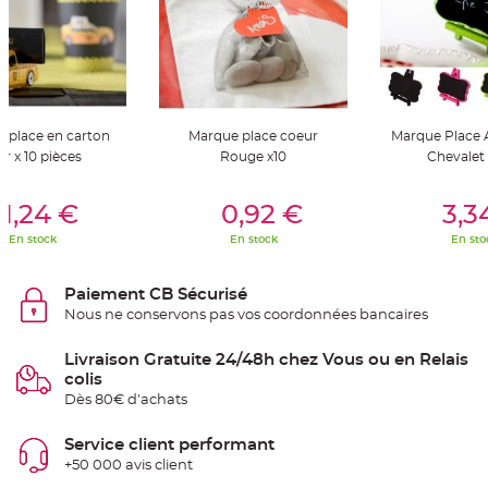
S
u
s
p
e
n
s
i
o
n
 place en carton
Marque place coeur
Marque Place 
b
o
ir x 10 pièces
Rouge x10
Chevalet
u
l
e
er Au Panier
Ajouter Au Panier
Ajouter A
p
1,24 €
0,92 €
3,3
a
p
En stock
En stock
En sto
i
e
r
Paiement CB Sécurisé
T
Nous ne conservons pas vos coordonnées bancaires
a
p
i
s
Livraison Gratuite 24/48h chez Vous ou en Relais
d
colis
e
s
Dès 80€ d'achats
a
l
l
Service client performant
e
e
+50 000 avis client
t
T