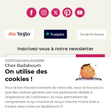
- Qui somme-nous ?
a
- Paiement en Plusieurs fois
- Cookies
- Obtenez des Remises
r
- Marques
i
- Plan du site
- Livraison Rapide 24h
a
- Mandat Administratif
g
e
- Recrutement
B
o
u
g
e
o
Inscrivez-vous à notre newsletter
i
r
s
e
Inscription
Continuer sans accepter
t
Chez Badaboum
P
h
On utilise des
o
t
Espace Pro
o
cookies !
p
h
Demander un devis
o
Pour le bon fonctionnement de notre site, vous ne trouvez ici
r
que des cookies générés par nos partenaires dédiés à
e
s
l'expérience de l'utilisateur. Ils nous permettent de
comprendre ce qui marche et ce qui marche moins bien à
B
o
travers votre visite sur Badaboum.fr
u